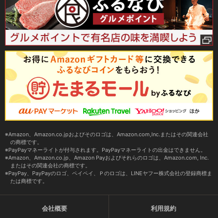
Amazon、Amazon.co.jpおよびそのロゴは、Amazon.com,Inc.またはその関連会社
の商標です。
PayPayマネーライトが付与されます。PayPayマネーライトの出金はできません。
Amazon、Amazon.co.jp、Amazon Payおよびそれらのロゴは、Amazon.com, Inc.
またはその関連会社の商標です。
PayPay、PayPayのロゴ、ペイペイ、Ｐのロゴは、LINEヤフー株式会社の登録商標ま
たは商標です。
会社概要
利用規約