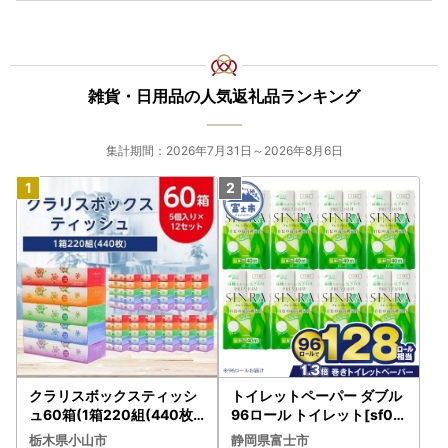
雑貨・日用品の人気返礼品ランキング
集計期間：2026年7月31日～2026年8月6日
クラリスボックスティッシ
トイレットペーパー ダブル
ュ60箱(1箱220組(440枚))
96ロール トイレット[sf00
(5個入り×12セット)【配送
1-012]
栃木県小山市
静岡県富士市