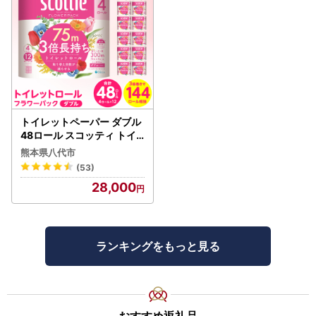
トイレットペーパー ダブル
48ロール スコッティ トイ
レット
熊本県八代市
(53)
28,000
ランキングをもっと見る