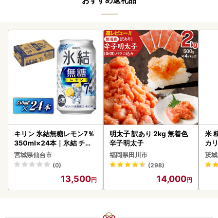
おすすめ返礼品
キリン 氷結無糖レモン7％
明太子 訳あり 2kg 無着色
米 
350ml×24本｜氷結 チュ
辛子明太子
カリ
ーハイ 仙台市
宮城県仙台市
福岡県田川市
茨城
(0)
(298)
13,500
14,000