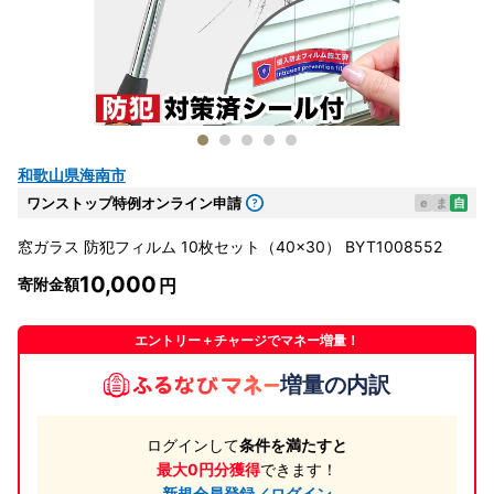
和歌山県海南市
ワンストップ特例オンライン申請
e
ま
自
窓ガラス 防犯フィルム 10枚セット（40×30） BYT1008552
10,000
寄附金額
エントリー＋チャージでマネー増量！
増量の内訳
ログインして
条件を満たすと
最大0円分獲得
できます！
新規会員登録／ログイン