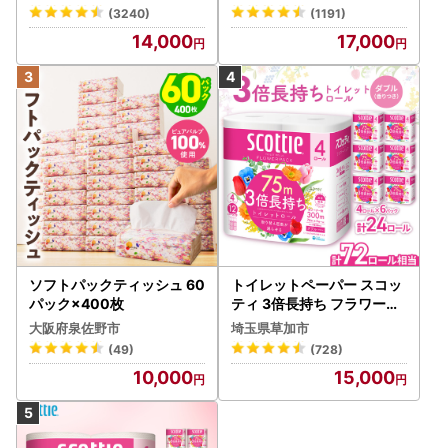
不可地域：離島・沖縄県】
(3240)
(1191)
【1256759】
14,000
17,000
ソフトパックティッシュ 60
トイレットペーパー スコッ
パック×400枚
ティ 3倍長持ち フラワーパ
ック 4ロール×6P
大阪府泉佐野市
埼玉県草加市
(49)
(728)
10,000
15,000