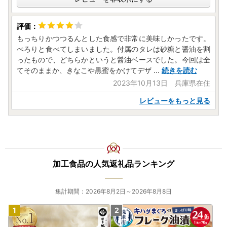
【オンライン完結型のワンストップ申請「ふるまど」「IA
M」について】
現在垂水市では、オンラインワンストップ特例申請システム
もっちりかつつるんとした食感で非常に美味しかったです。
「ふるまど」「IAM」を導入しております。
ぺろりと食べてしまいました。付属のタレは砂糖と醤油を割
マイナンバーカードをお持ちの方であれば、オンラインでの
ったもので、どちらかというと醤油ベースでした。今回は全
ワンストップ特例申請のお手続きが可能となります。
てそのままか、きなこや黒蜜をかけてデザ
...
続きを読む
※詳しい申請手順は、ご寄附いただいた後に本市からお送り
2023年10月13日 兵庫県在住
する書類をご確認ください。
※マイナンバーカードをお持ちでない方は、引き続き申請書
レビューをもっと見る
のご提出（郵送）が必要となります。
【到着後は速やかに返礼品の状態をご確認ください】
返礼品の発送には万全を期しておりますが、万が一に不良・
破損・誤納品・容量不足等がございましたら、
加工食品の人気返礼品ランキング
返礼品到着から２日以内に写真（画像）を添付のうえ、電子
メールにてご連絡をお願いいたします。
日数が経ったものに関しましては、対応いたしかねる場合が
集計期間：2026年8月2日～2026年8月8日
ございます。
ご了承のうえ、お申し込みくださいますようお願い申し上げ
ます。