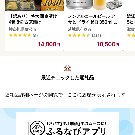
りますので、ご了承ください。
【訳あり】 特大 西京漬け
ノンアルコールビール ア
近江
4種 8切 西京漬け
サヒ ドライゼロ 350ml 24
5㎏
本 ノンアル ビール asashi
菜 
神奈川県藤沢市
茨城県守谷市
滋賀
守谷市
(8)
(415)
14,000
10,500
最近チェックした返礼品
返礼品詳細ページの閲覧で、ここに履歴が表示されます。