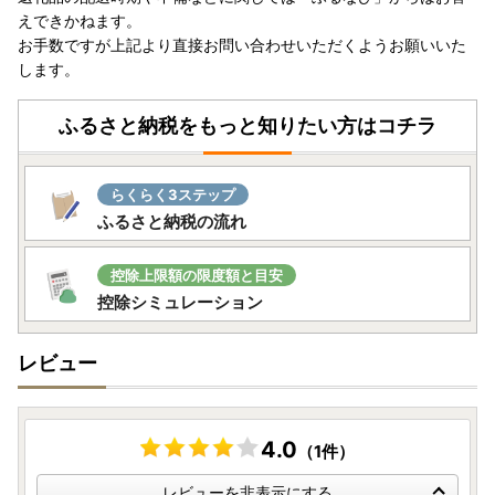
証明書となりますのでご留意ください。
えできかねます。
◎受領証明書に記載する受領日（振込日）は、オンライン決
お手数ですが上記より直接お問い合わせいただくようお願いいた
済での処理日（利用日）となり、寄附者様のカード等の引き
します。
落とし日とは取扱いが異なりますのでご留意ください。
ふるさと納税をもっと知りたい方はコチラ
■書類の発送日
◎令和7年12月30日（火）にオンライン決済をいただいた方
には、
令和7年12月31日（水）
に書類を発送いたします。
らくらく3ステップ
◎令和7年12月31日（水）にオンライン決済をいただいた方
ふるさと納税の流れ
には、
令和8年１月6日（火）
に書類を発送いたします。
◎ワンストップ特例申請書は、受領証明書と一緒に本市から
お送りいたします。
控除上限額の限度額と目安
※マイナンバーカードをお持ちの方は、オンライン申請を推
控除シミュレーション
奨しております。
レビュー
【重要】令和7年寄附分のワンストップ特例申請の受付期限
令和7年寄附分のワンストップ特例申請の受付期限は、
令和
8年１月10日（土）必着
です。
令和8年１月8日（木）までにポストへご投函ください。
4.0
（1件）
レビューを非表示にする