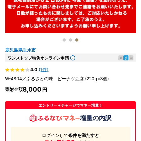
鹿児島県垂水市
ワンストップ特例オンライン申請
e
ま
自
4.0
(1件)
W-4804／ふるさとの味 ピーナツ豆腐 (220g×3個)
8,000
寄附金額
エントリー＋チャージでマネー増量！
増量の内訳
ログインして
条件を満たすと