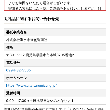
よりお時間をいただく場合がございます。
寄附者の皆様にはご不便、ご迷惑をおかけいたしますが、何
卒ご理解賜りますようお願い申し上げます。
返礼品に関するお問い合わせ先
なお、最新の配送状況につきましては、各配送業者のホーム
ページをご確認ください。
委託事業者名
【重要】令和7年ふるさと納税に関する年末受付期限
株式会社垂水未来創造商社
垂水市では、寄附金の「お支払い方法」と「ワンストップ特
例制度の利用有無」に応じて、寄附受付期限を設けておりま
住所
す。
〒891-2112
鹿児島県垂水市本城3705番地2
年末は寄附受付が集中いたしますので、計画的な寄附手続き
にご協力をお願いいたします。
電話番号
詳細は
こちら
をご覧ください。
0994-32-5565
ホームページ
■令和7年寄附の取り扱い（
本市から申請書を送付する場
合
）
https://www.city.tarumizu.lg.jp/
◎令和7年12月31日（水）までにオンライン決済をいただい
受付時間
た分を、令和7年分として受付いたします。
◎お申込みが令和7年12月31日（水）でも、決済日時が令和
9:00～17:00 ※土日祝祭日は休みとなります
8年1月1日（木）以降の場合は、令和8年分のご寄附の受領
返礼品の配送時期や不備などに関しては「ふるなび」からはお答