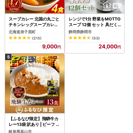
本市のふるさと納税を割引で取扱っているように見せかけた
通販サイトが確認されております。
申し込みをされる前に内容を十分に確認していただき、悪質
スープカレー 北国の丸ごと
レンジで1分 野菜をMOTTO
な詐欺には十分に注意してください。
チキンレッグスープカレー
スープ 12個 セット 具だく
垂水市が掲載しているサイトは９つあります。詳細は
こちら
4個 3739
さんスープ 朝食 惣菜 国産
北海道弟子屈町
静岡県静岡市
をご覧ください。
野菜 常温保存
(215)
(53)
9,000
24,000
【お知らせ】
寄附対象者
垂水市では、垂水市外在住者の方を寄附対象としておりま
す。
【お知らせ】
返礼品のお届け
◎垂水市では、原則入金確認月の翌月末までに発送いたしま
す。
◎発送期間がある返礼品は、記載してある発送時期にお届け
いたします。
◎寄附金受領証明書及びワンストップ特例申請書（希望者の
み）とは別送となります。
◎返礼品の発送日の指定は承っておりません。（長期不在の
【ふるなび限定】飛騨牛カ
レー13袋 訳あり | ビーフ レ
ご要望は承っております。）
トルト 訳あり DC006-CP
◎返礼品が発送された段階で配送業者及び伝票番号をメール
岐阜県高山市