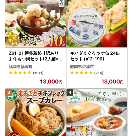
【返礼品のお届け先住所をご確認ください】
発送手配完了後にお届け先住所を変更する場合、転送料が発
生いたします。
転送料は
《着払い》にて転送先のお受取人様のご負担
とな
り、
垂水市では負担いたしかねますので、あらかじめご了承くだ
さい。
Z61-01 博多若杉【訳あり
キハダまぐろ ツナ缶 24缶
】牛もつ鍋セット(2人前×5
セット (a12-190)
【お願い：長期不在時のご対応について】
) 10人前 もつ鍋
福岡県福智町
静岡県焼津市
長期不在等について事前に垂水市へのご連絡がなく、返礼品
(1511)
(714)
をお受け取りいただけず、
13,000
13,000
運送業者での保管期間を経て返送となった場合、返礼品の再
発送・返金等の対応はいたしかねます。
※お申込み時に不在日などが分かっている場合は、備考欄へ
ご記入ください。
※お申込み後に不在日が生じた場合は、必ず垂水市までご連
絡をお願いいたします。
【ご注意ください】
ふるさと納税ポータルサイト