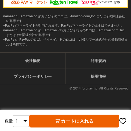
Amazon、Amazon.co.jpおよびそのロゴは、Amazon.com,Inc.またはその関連会社
の商標です。
PayPayマネーライトが付与されます。PayPayマネーライトの出金はできません。
Amazon、Amazon.co.jp、Amazon Payおよびそれらのロゴは、Amazon.com, Inc.
またはその関連会社の商標です。
PayPay、PayPayのロゴ、ペイペイ、Ｐのロゴは、LINEヤフー株式会社の登録商標ま
たは商標です。
会社概要
利用規約
プライバシーポリシー
採用情報
© 2014 furunavi.jp, All Rights Reserved.
カートに入れる
数量