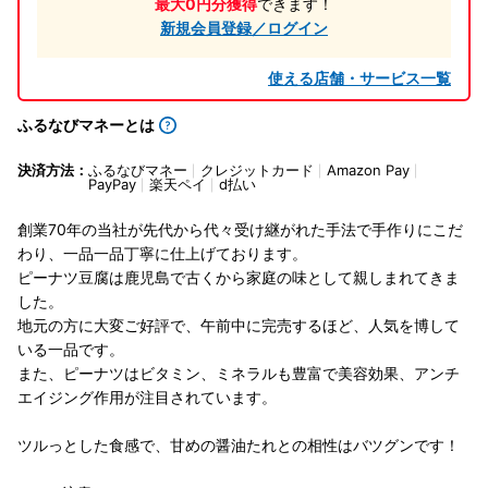
最大0円分獲得
できます！
新規会員登録／ログイン
使える店舗・サービス一覧
ふるなびマネーとは
決済方法：
ふるなびマネー
クレジットカード
Amazon Pay
PayPay
楽天ペイ
d払い
創業70年の当社が先代から代々受け継がれた手法で手作りにこだ
わり、一品一品丁寧に仕上げております。
ピーナツ豆腐は鹿児島で古くから家庭の味として親しまれてきま
した。
地元の方に大変ご好評で、午前中に完売するほど、人気を博して
いる一品です。
また、ピーナツはビタミン、ミネラルも豊富で美容効果、アンチ
エイジング作用が注目されています。
ツルっとした食感で、甘めの醤油たれとの相性はバツグンです！