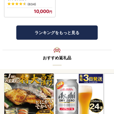
01 FN-Limited-VO
でお知らせいたします。
(634)
※寄附申込をいただいた際に登録されているメールアドレス
10,000
宛に自動配信されます。
アドレスに誤りがある場合や、メール受信設定によっては
メールが配信されない可能性がございますので、ご了承く
ださい。
ランキングをもっと見る
◎返礼品によっては、離島の一部へお届けできない場合がご
ざいます。
◎返礼品到着前に転居等で住所が変わる場合は、必ずご連絡
頂きますようお願いいたします。
おすすめ返礼品
【お知らせ】
寄附キャンセル
◎クレジットカードをご利用の際、下記の理由にて決済が不
可能となる場合がございます。
・限度額オーバー
・カードの有効期限切れ
・カード情報の入力間違い（有効期限、名義等）
・その他カードの更新・紛失等による番号変更
垂水市への寄附申込をキャンセルとさせていただくこととな