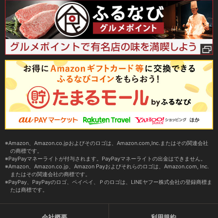
Amazon、Amazon.co.jpおよびそのロゴは、Amazon.com,Inc.またはその関連会社
の商標です。
PayPayマネーライトが付与されます。PayPayマネーライトの出金はできません。
Amazon、Amazon.co.jp、Amazon Payおよびそれらのロゴは、Amazon.com, Inc.
またはその関連会社の商標です。
PayPay、PayPayのロゴ、ペイペイ、Ｐのロゴは、LINEヤフー株式会社の登録商標ま
たは商標です。
会社概要
利用規約