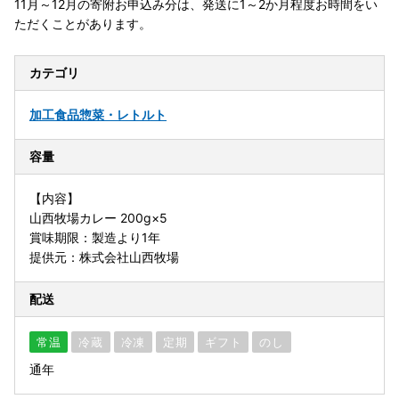
11月～12月の寄附お申込み分は、発送に1～2か月程度お時間をい
ただくことがあります。
カテゴリ
加工食品
惣菜・レトルト
容量
【内容】
山西牧場カレー 200g×5
賞味期限：製造より1年
提供元：株式会社山西牧場
配送
常温
冷蔵
冷凍
定期
ギフト
のし
通年