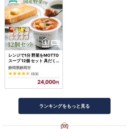
レンジで1分 野菜をMOTTO
スープ 12個 セット 具だく
さんスープ 朝食 惣菜 国産
静岡県静岡市
野菜 常温保存
(53)
24,000
ランキングをもっと見る