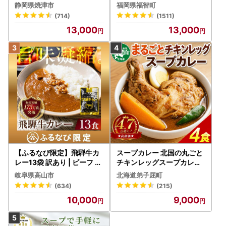
) 10人前 もつ鍋
静岡県焼津市
福岡県福智町
(714)
(1511)
13,000
13,000
【ふるなび限定】飛騨牛カ
スープカレー 北国の丸ごと
レー13袋 訳あり | ビーフ レ
チキンレッグスープカレー
トルト 訳あり DC006-CP
4個 3739
岐阜県高山市
北海道弟子屈町
01 FN-Limited-VO
(634)
(215)
10,000
9,000