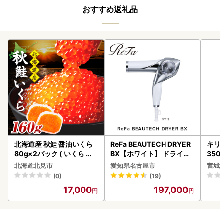
おすすめ返礼品
北海道産 秋鮭 醤油いくら
ReFa BEAUTECH DRYER
キリ
80g×2パック ( いくら イ
BX【ホワイト】 ドライヤ
35
クラ 魚卵 鮭 サケ さけ 鮭い
ー 美容 家電 ドライヤー リ
ーハ
北海道北見市
愛知県名古屋市
宮城
くら 醤油漬け パック 北海
ファ
(0)
(19)
道産 ふるさと納税 秋鮭 )【
17,000
197,000
233-0002】