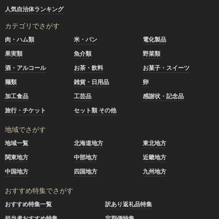
人気自治体ランキング
カテゴリでさがす
肉・ハム類
米・パン
電化製品
果実類
魚介類
野菜類
酒・アルコール
お茶・飲料
お菓子・スイーツ
麺類
雑貨・日用品
卵
加工食品
工芸品
感謝状・記念品
旅行・チケット
セット類 その他
地域でさがす
地域一覧
北海道地方
東北地方
関東地方
中部地方
近畿地方
中国地方
四国地方
九州地方
おすすめ特集でさがす
おすすめ特集一覧
訳あり返礼品特集
担当者おすすめ特集
定期便特集