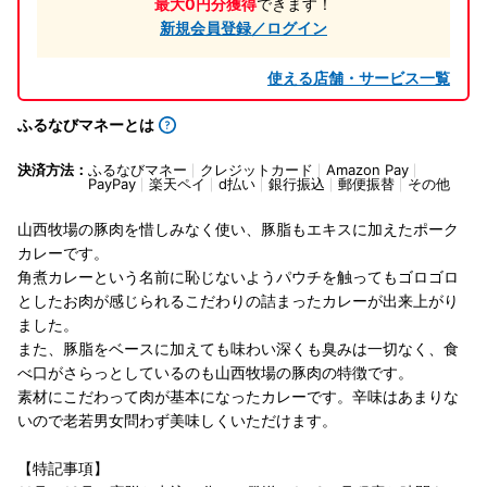
最大0円分獲得
できます！
新規会員登録／ログイン
使える店舗・サービス一覧
ふるなびマネーとは
決済方法：
ふるなびマネー
クレジットカード
Amazon Pay
PayPay
楽天ペイ
d払い
銀行振込
郵便振替
その他
山西牧場の豚肉を惜しみなく使い、豚脂もエキスに加えたポーク
カレーです。
角煮カレーという名前に恥じないようパウチを触ってもゴロゴロ
としたお肉が感じられるこだわりの詰まったカレーが出来上がり
ました。
また、豚脂をベースに加えても味わい深くも臭みは一切なく、食
べ口がさらっとしているのも山西牧場の豚肉の特徴です。
素材にこだわって肉が基本になったカレーです。辛味はあまりな
いので老若男女問わず美味しくいただけます。
【特記事項】