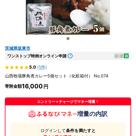
茨城県坂東市
ワンストップ特例オンライン申請
e
ま
自
5.0
(1件)
山西牧場豚角煮カレー5個セット（化粧箱付） No.074
16,000
寄附金額
エントリー＋チャージでマネー増量！
増量の内訳
ログインして
条件を満たすと