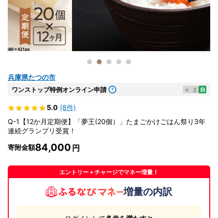
兵庫県たつの市
ワンストップ特例オンライン申請
e
ま
自
5.0
(8件)
Q-1【12か月定期便】「夢王(20個）」たまごかけごはん祭り3年
連続グランプリ受賞！
84,000
寄附金額
エントリー＋チャージでマネー増量！
増量の内訳