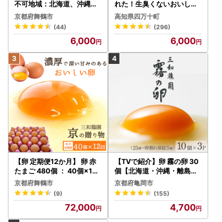
不可地域：北海道、沖縄、
れた！生臭くないおいしい
離島】
卵 6個入×5P たまご ／Gbn
京都府舞鶴市
高知県四万十町
-A03
(44)
(296)
6,000
6,000
【卵 定期便12か月】 卵 赤
【TVで紹介】卵 霧の卵 30
たまご 480個 ： 40個×12
個【北海道・沖縄・離島配
回 【配送不可地域：北海道
送不可】
京都府舞鶴市
京都府亀岡市
、沖縄、離島】
(9)
(155)
72,000
4,700