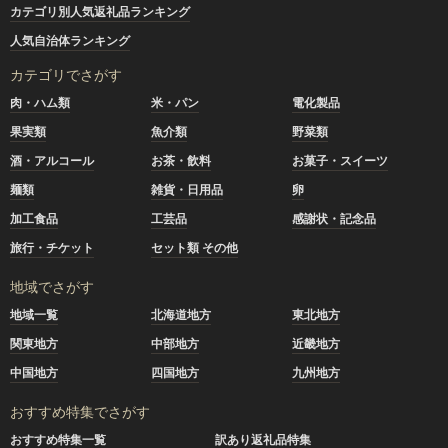
カテゴリ別人気返礼品ランキング
人気自治体ランキング
カテゴリでさがす
肉・ハム類
米・パン
電化製品
果実類
魚介類
野菜類
酒・アルコール
お茶・飲料
お菓子・スイーツ
麺類
雑貨・日用品
卵
加工食品
工芸品
感謝状・記念品
旅行・チケット
セット類 その他
地域でさがす
地域一覧
北海道地方
東北地方
関東地方
中部地方
近畿地方
中国地方
四国地方
九州地方
おすすめ特集でさがす
おすすめ特集一覧
訳あり返礼品特集