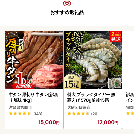
おすすめ返礼品
牛タン 厚切り 牛タン[訳あ
特大 ブラックタイガー 無
訳あ
り 塩味 1kg]
頭えび 570g前後15尾
イン
宮崎県宮崎市
大阪府阪南市
福岡
(348)
(26)
15,000
12,000