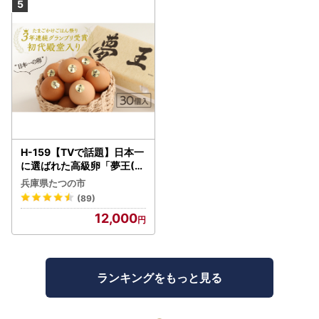
H-159【TVで話題】日本一
に選ばれた高級卵「夢王(3
0個）」たまごかけごはん
兵庫県たつの市
祭り3年連続グランプリ受
(89)
賞！
12,000
ランキングをもっと見る