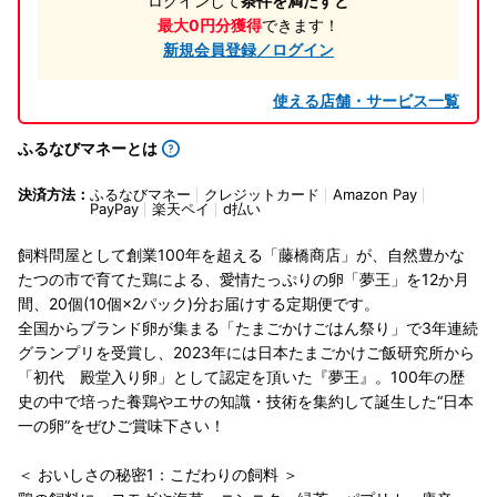
ログインして
条件を満たすと
最大0円分獲得
できます！
新規会員登録／ログイン
使える店舗・サービス一覧
ふるなびマネーとは
決済方法：
ふるなびマネー
クレジットカード
Amazon Pay
PayPay
楽天ペイ
d払い
飼料問屋として創業100年を超える「藤橋商店」が、自然豊かな
たつの市で育てた鶏による、愛情たっぷりの卵「夢王」を12か月
間、20個(10個×2パック)分お届けする定期便です。
全国からブランド卵が集まる「たまごかけごはん祭り」で3年連続
グランプリを受賞し、2023年には日本たまごかけご飯研究所から
「初代 殿堂入り卵」として認定を頂いた『夢王』。100年の歴
史の中で培った養鶏やエサの知識・技術を集約して誕生した“日本
一の卵”をぜひご賞味下さい！
＜ おいしさの秘密1：こだわりの飼料 ＞