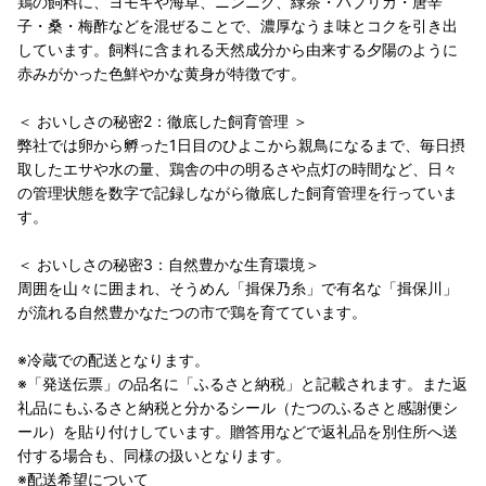
鶏の飼料に、ヨモギや海草、ニンニク、緑茶・パプリカ・唐辛
子・桑・梅酢などを混ぜることで、濃厚なうま味とコクを引き出
しています。飼料に含まれる天然成分から由来する夕陽のように
赤みがかった色鮮やかな黄身が特徴です。
＜ おいしさの秘密2：徹底した飼育管理 ＞
弊社では卵から孵った1日目のひよこから親鳥になるまで、毎日摂
取したエサや水の量、鶏舎の中の明るさや点灯の時間など、日々
の管理状態を数字で記録しながら徹底した飼育管理を行っていま
す。
＜ おいしさの秘密3：自然豊かな生育環境＞
周囲を山々に囲まれ、そうめん「揖保乃糸」で有名な「揖保川」
が流れる自然豊かなたつの市で鶏を育てています。
※冷蔵での配送となります。
※「発送伝票」の品名に「ふるさと納税」と記載されます。また返
礼品にもふるさと納税と分かるシール（たつのふるさと感謝便シ
ール）を貼り付けしています。贈答用などで返礼品を別住所へ送
付する場合も、同様の扱いとなります。
※配送希望について