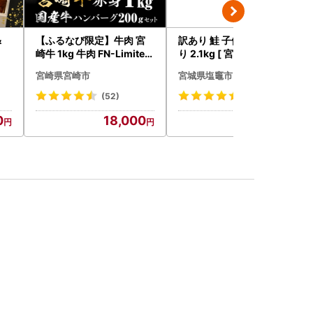
＆
【ふるなび限定】牛肉 宮
訳あり 鮭 子供も安心 骨取
崎牛 1kg 牛肉 FN-Limited
り 2.1kg [ 宮城県 塩竈市 ]
-VO
鮭
宮崎県宮崎市
宮城県塩竈市
(52)
(135)
0
18,000
13,000