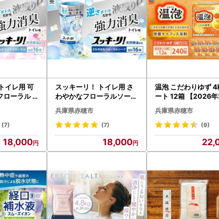
トイレ用 可
スッキーリ！ トイレ用 さ
温泡 こだわりゆず 
ローラル 1
わやかなフローラルソープ
ート 12箱 【2026
年2月下旬より
16個 【2026年2月下旬よ
旬より順次発送予定】
兵庫県赤穂市
兵庫県赤穂市
】 アース製
り順次発送予定】 アース
ース製薬 入浴剤 風呂
イレ 大容量
製薬 消臭剤 トイレ 大容量
量
(7)
(7)
(9)
18,000
18,000
22,