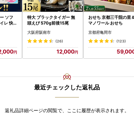
ー ソフ
特大 ブラックタイガー 無
おせち 京都三千院の里
トイレ 快
頭えび 570g前後15尾
マノワール おせち
0-R〕
大阪府阪南市
京都府亀岡市
(26)
(123)
2,000
12,000
59,00
最近チェックした返礼品
返礼品詳細ページの閲覧で、ここに履歴が表示されます。