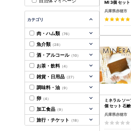
自治体マイページ
MI 3個 セッ
ン無添加
兵庫県赤穂市
カテゴリ
肉・ハム類
（76）
魚介類
（28）
酒・アルコール
（10）
お茶・飲料
（4）
雑貨・日用品
（27）
調味料・油
（9）
卵
（4）
ミネラル ソープ
個 セット 石
加工食品
（9）
添加
兵庫県赤穂市
旅行・チケット
（18）