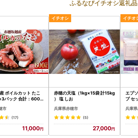
ふるなびイチオシ返礼品
産 ボイルカット たこ
赤穂の天塩（1kg×15袋 計15kg
エプソ
×3パック 合計：600g
） 塩 しお
プ セ
海鮮 魚介
ム ソ
穂市
兵庫県赤穂市
兵庫県
料 バ
無着色
(17)
(5)
穂市
11,000
27,000