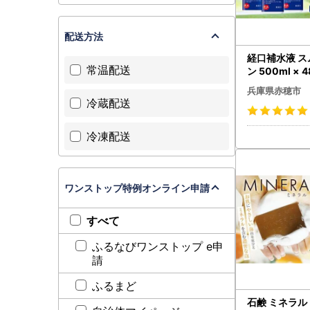
配送方法
経口補水液 
常温配送
ン 500ml ×
スポーツドリ
兵庫県赤穂市
対策 健康 飲料
冷蔵配送
ットボトル
冷凍配送
ワンストップ特例オンライン申請
すべて
ふるなびワンストップ e申
請
ふるまど
石鹸 ミネラル 