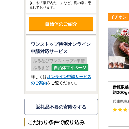
き」や「瀬戸内たこ」など、海の幸に恵
まれております。
自治体のご紹介
ワンストップ特例オンライン
申請
対応サービス
ふるなびワンストップ e申請
ふるまど
自治体マイページ
詳しくは
オンライン申請サービス
のご案内
をご覧ください。
赤穂坂越
約200g
タコ 蛸 
兵庫県赤
返礼品不要の寄附をする
こだわり条件で絞り込み