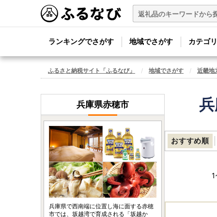
ランキングでさがす
地域でさがす
カテゴ
ふるさと納税サイト「ふるなび」
地域でさがす
近畿地
兵
兵庫県赤穂市
おすすめ順
1
兵庫県で西南端に位置し海に面する赤穂
市では、坂越湾で育成される「坂越か