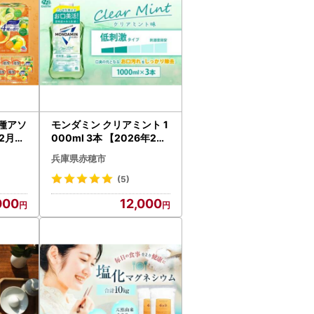
4種アソ
モンダミン クリアミント 1
年2月下
000ml 3本 【2026年2月
 ア
下旬より順次発送予定】
兵庫県赤穂市
 大容
アース製薬 口腔ケア 口内
ケア マウスウォッシュ 防
(5)
災
000
12,000