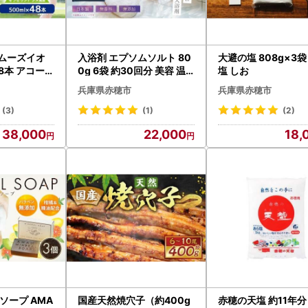
スムーズイオ
入浴剤 エプソムソルト 80
大避の塩 808g×3袋
 48本 アコール
0g 6袋 約30回分 美容 温
塩 しお
ンク 熱中症
活 硫酸マグネシウム 国内
兵庫県赤穂市
兵庫県赤穂市
 ドリンク ペ
製造
(3)
(1)
(2)
38,000
22,000
18,
ソープ AMA
国産天然焼穴子（約400g
赤穂の天塩 約11年分