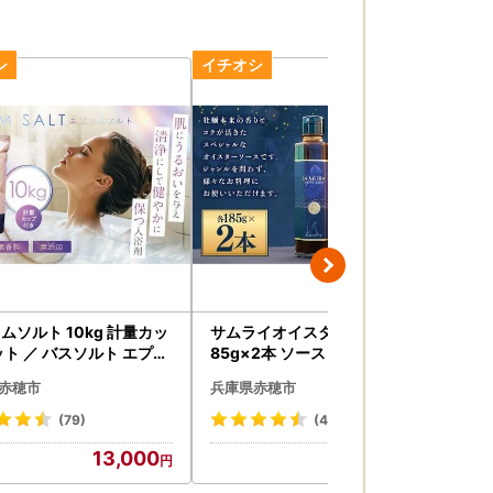
ムソルト 10kg 計量カッ
サムライオイスターソース 約1
国
ット ／ バスソルト エプソ
85g×2本 ソース 調味料 中華調
なご
ルト 美容 入浴剤 浴用化粧
味料
赤穂市
兵庫県赤穂市
兵
ス用品 お風呂 入浴 無香料
 無添加 日本製 兵庫県 赤
(79)
(4)
13,000
13,000