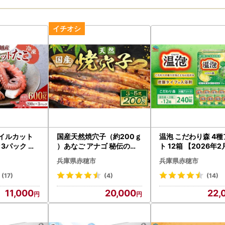
ボイルカット
国産天然焼穴子（約200ｇ
温泡 こだわり森 4
×3パック 合
）あなご アナゴ 秘伝のタ
ト 12箱 【2026年
コ 蛸 海鮮 魚
レ
より順次発送予定】 
兵庫県赤穂市
兵庫県赤穂市
ス製薬 入浴剤 風呂 
(17)
(4)
(14)
11,000
20,000
22,