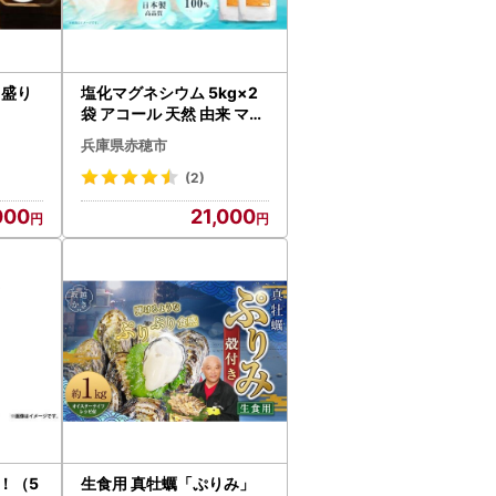
 盛り
塩化マグネシウム 5kg×2
袋 アコール 天然 由来 マグ
ネシウム にがり
兵庫県赤穂市
(2)
000
21,000
！（5
生食用 真牡蠣「ぷりみ」