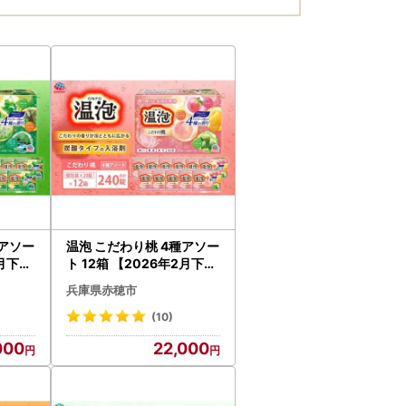
種アソー
温泡 こだわり桃 4種アソー
2月下旬
ト 12箱 【2026年2月下旬
アー
より順次発送予定】 アー
兵庫県赤穂市
大容量
ス製薬 入浴剤 風呂 大容量
(10)
000
22,000