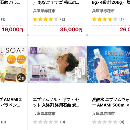
ト 石鹸 パラペ
） あなご アナゴ 秘伝のタ
kg×4袋 計20kg） 
レ
調味料
兵庫県赤穂市
兵庫県赤穂市
(1)
(2)
(1)
19,000
35,000
26,
 AMAMI 2
エプソムソルト ギフト セ
炭酸水 エプソムウォ
鹸 パラペン無
ット 入浴剤 浴用石鹸 炭酸
ー AMAMI 500ml 
水 詰め合わせ 美容 プレゼ
アマミエプソムウォ
兵庫県赤穂市
兵庫県赤穂市
ント 贈り物 兵庫 赤穂市
(0)
(0)
(0)