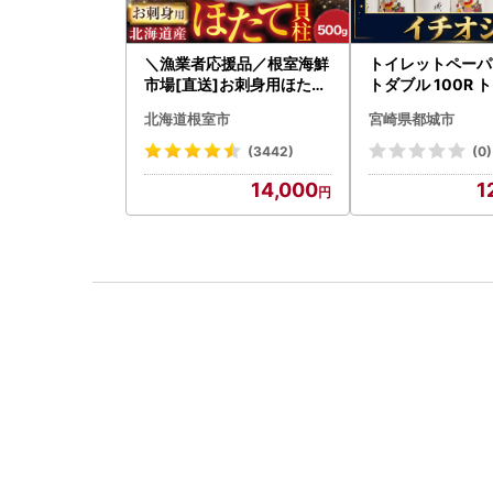
＼漁業者応援品／根室海鮮
トイレットペーパ
市場[直送]お刺身用ほたて
トダブル 100R 
貝柱500g A-28002
速〔12-I5-TP10
北海道根室市
宮崎県都城市
(3442)
(0)
14,000
1