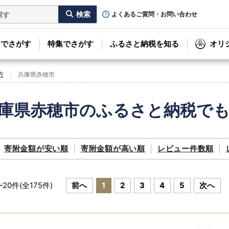
よくあるご質問・お問い合わせ
リでさがす
特集でさがす
ふるさと納税を知る
オリ
方
兵庫県赤穂市
庫県赤穂市のふるさと納税で
寄附金額が
安い順
寄附金額が
高い順
レビュー件数順
~
20
件(全
175
件)
前へ
1
2
3
4
5
次へ