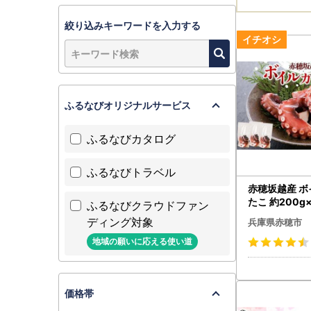
絞り込みキーワードを入力する
ふるなびオリジナルサービス
ふるなびカタログ
ふるなびトラベル
赤穂坂越産 
たこ 約200g
ふるなびクラウドファン
計：600g タ
ディング対象
兵庫県赤穂市
介
地域の願いに応える使い道
価格帯