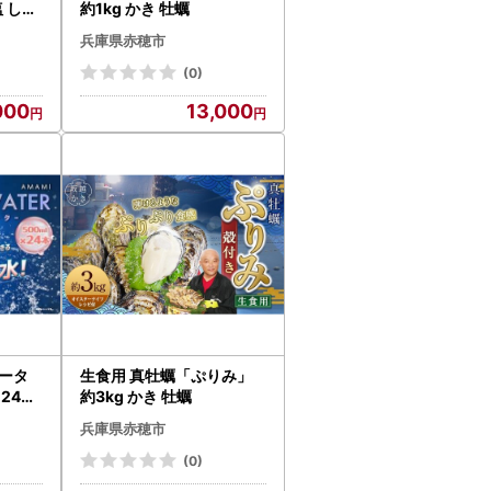
塩 しお
約1kg かき 牡蠣
兵庫県赤穂市
(0)
000
13,000
ータ
生食用 真牡蠣「ぷりみ」
× 24本
約3kg かき 牡蠣
ーター
兵庫県赤穂市
(0)