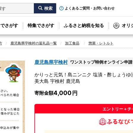
よくあるご質問・お問い合わせ
リでさがす
特集でさがす
ふるさと納税を知る
オリ
方
鹿児島県宇検村の返礼品一覧
加工食品
惣菜・レトルト
鹿児島県宇検村
ワンストップ特例オンライン申請
かりっと元気！島ニンニク 塩漬・酢しょうゆ漬 
美大島 宇検村 鹿児島
4,000
寄附金額
エントリー＋チ