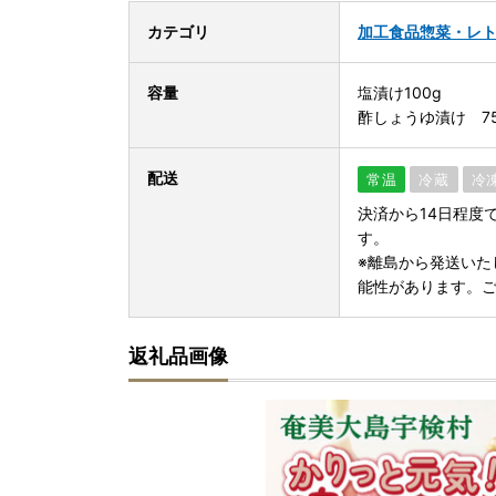
カテゴリ
加工食品
惣菜・レ
容量
塩漬け100g
酢しょうゆ漬け 7
配送
常温
冷蔵
冷
決済から14日程度
す。
※離島から発送いた
能性があります。
返礼品画像