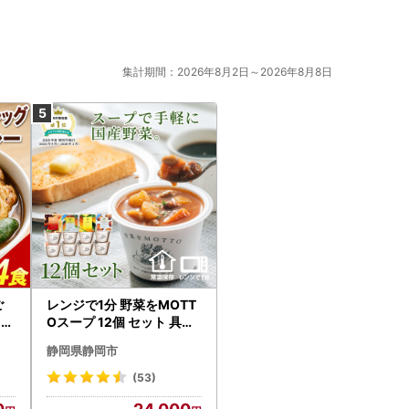
集計期間：2026年8月2日～2026年8月8日
ご
レンジで1分 野菜をMOTT
カレ
Oスープ 12個 セット 具だ
くさんスープ 朝食 惣菜 国
静岡県静岡市
産野菜 常温保存
(53)