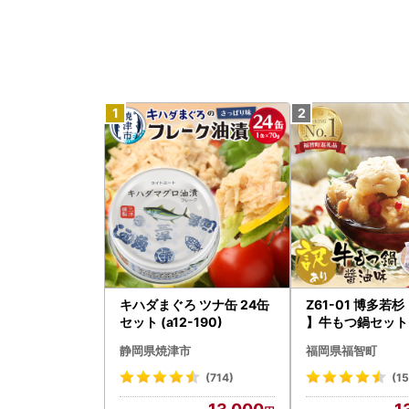
キハダまぐろ ツナ缶 24缶
Z61-01 博多若
セット (a12-190)
】牛もつ鍋セット
5) 10人前 もつ鍋
静岡県焼津市
福岡県福智町
(714)
(15