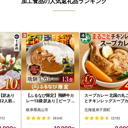
加工食品の人気返礼品ランキング
杉【訳あり
【ふるなび限定】飛騨牛カ
スープカレー 北国の丸
(2人前×
レー13袋 訳あり | ビーフ
とチキンレッグスープ
レトルト 訳あり DC006-
ー4個 3739
岐阜県高山市
北海道弟子屈町
CP01 FN-Limited-VO
11)
(634)
(215)