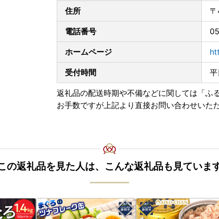
住所
〒
■天候状況や宅配業者の休業・営業時間短縮等に
積雪等の天候状況や、年末年始における宅配業者
電話番号
05
遅れが発生する可能性があります。
上記の事情によりお礼品の到着が遅延となる場合
ホームページ
ht
■お礼品配送の遅れについて
受付時間
平
緊急事態宣言の影響によりお礼品の配送に遅れ
ご迷惑をおかけする場合があると思いますが、
返礼品の配送時期や不備などに関しては「ふ
お手数ですが上記より直接お問い合わせいた
※ふるさと納税サイトを騙る詐欺サイトが増えて
されています。
お礼品の寄付金額を割引や値引き等することは
い。
(焼津市ふるさと納税課：054-626-9406)
この返礼品を見た人は、こんな返礼品も見ていま