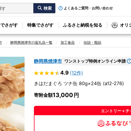
よくあるご質問・お問い合わせ
リでさがす
特集でさがす
ふるさと納税を知る
オリ
方
静岡県焼津市の返礼品一覧
加工食品
缶詰・瓶詰
静岡県焼津市
ワンストップ特例オンライン申請
4.9
(12件)
きはだまぐろ ツナ缶 80g×24缶 (a12-276)
13,000
寄附金額
エントリー＋チ