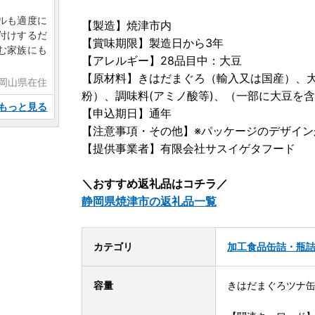
ルも適度に
【製造】焼津市内
付けするだ
【賞味期限】製造日から3年
む家族にも
【アレルギー】28品目中：大豆
【原材料】きはだまぐろ（輸入又は国産）、
 岡山県在住
粉）、調味料(アミノ酸等)、（一部に大豆を
もっと見る
【申込期日】通年
【注意事項・その他】※パッケージのデザイ
【提供事業者】有限会社サスイゲタフード
＼おすすめ返礼品はコチラ／
静岡県焼津市の返礼品一覧
カテゴリ
加工食品
缶詰・瓶
容量
きはだまぐろツナ缶：