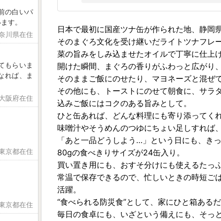
以前の白いパ
います。
日本で最初に国産ツナ缶が作られた地、静岡
神奈川県在住
そのまぐろ文化を受け継いだライトツナフレ
菜の旨みをしみ込ませたオイルで丁寧に仕上
てもらいま
開けた瞬間、まぐろの香りがふわっと広がり
くなれば、ま
そのままご飯にのせたり、マヨネーズと混ぜ
その他にも、トーストにのせて朝食に、サラ
 大阪府在住
込みご飯にはコクのある旨みとして。
ひと缶あれば、どんな料理にも寄り添ってく
味噌汁やそうめんのつゆにちょい足しすれば
「あと一品どうしよう…」という日にも、き
 東京都在住
80gの食べきりサイズが24缶入り。
買い置き用にも、おすそ分けにも使えるたっ
常温で保存できるので、忙しいときの時短ご
活躍。
“食べられる防災食”として、家にひと箱ある
 東京都在住
毎日の食卓にも、いざという備えにも、そっ