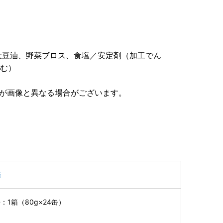
大豆油、野菜ブロス、食塩／安定剤（加工でん
含む）
ンが画像と異なる場合がございます。
詰
1箱（80g×24缶）