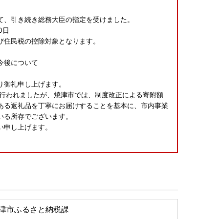
て、引き続き総務大臣の指定を受けました。
0日
び住民税の控除対象となります。
の今後について
り御礼申し上げます。
が行われましたが、焼津市では、制度改正による寄附額
ある返礼品を丁寧にお届けすることを基本に、市内事業
いる所存でございます。
願い申し上げます。
請アプリ「IAM」新登場！
るために、焼津市ではスマートフォンのみで完結できる
津市ふるさと納税課
ら「IAM（アイアム）」アプリのダウンロードが必要です