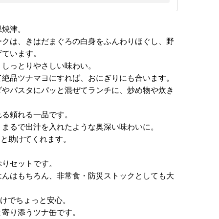
県焼津。
ークは、きはだまぐろの白身をふんわりほぐし、野
げています。
、しっとりやさしい味わい。
て絶品ツナマヨにすれば、おにぎりにも合います。
ダやパスタにパッと混ぜてランチに、炒め物や炊き
れる頼れる一品です。
、まるで出汁を入れたような奥深い味わいに。
っと助けてくれます。
ぷりセットです。
はんはもちろん、非常食・防災ストックとしても大
だけでちょっと安心。
と寄り添うツナ缶です。