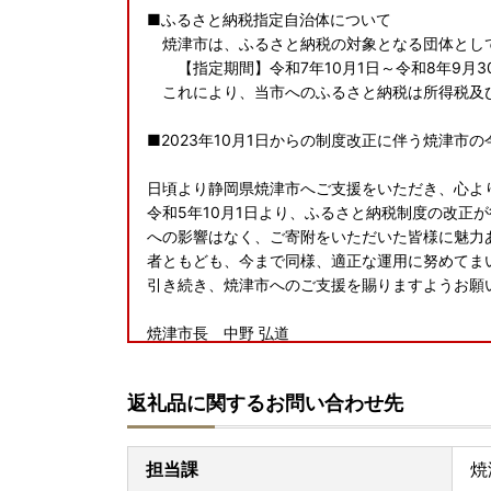
■ふるさと納税指定自治体について
焼津市は、ふるさと納税の対象となる団体とし
【指定期間】令和7年10月1日～令和8年9月3
これにより、当市へのふるさと納税は所得税及
■2023年10月1日からの制度改正に伴う焼津市
日頃より静岡県焼津市へご支援をいただき、心よ
令和5年10月1日より、ふるさと納税制度の改正
への影響はなく、ご寄附をいただいた皆様に魅力
者ともども、今まで同様、適正な運用に努めてま
引き続き、焼津市へのご支援を賜りますようお
焼津市長 中野 弘道
■
ワンストップ特例申請が完全ペーパーレス！！申
返礼品に関するお問い合わせ先
ふるさと納税をいただいた皆様のご負担を軽減す
アプリ「IAM」が誕生いたしました。
※申請には「マイナンバーカード」が必要です
担当課
焼
※App Store もしくは Google Play か