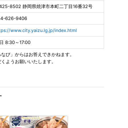
425-8502
静岡県焼津市本町二丁目16番32号
ともなう影響について
の休業・営業時間短縮等の影響により、お礼品の配送に
4-626-9406
は、ご容赦ください。
tps://www.city.yaizu.lg.jp/index.html
日 8:30～17:00
が生じる可能性がございます。
ご理解を賜りますようお願いいたします。
るなび」からはお答えできかねます。
だくようお願いいたします。
おり、焼津市のお礼品を表示している詐欺サイトも確認
ありません。少しでも怪しいと感じたらお電話くださ
す