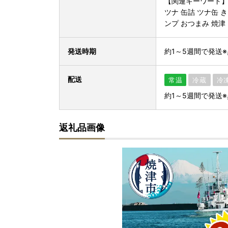
【関連キーワード
ツナ 缶詰 ツナ缶 き
ンプ おつまみ 焼津
発送時期
約1～5週間で発送
配送
常温
冷蔵
冷
約1～5週間で発送
返礼品画像