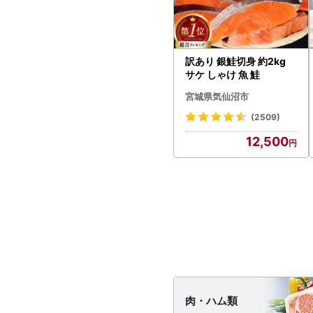
訳あり 銀鮭切身 約2kg
サケ しゃけ 魚 鮭
宮城県気仙沼市
(2509)
12,500
肉・
ハム類