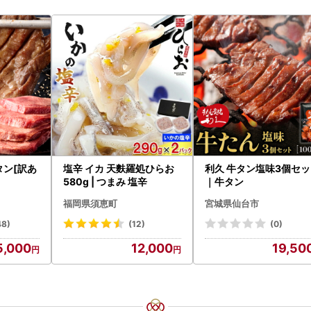
タン[訳あ
塩辛 イカ 天麩羅処ひらお
利久 牛タン塩味3個セ
580g | つまみ 塩辛
｜牛タン
福岡県須恵町
宮城県仙台市
48)
(12)
(0)
5,000
12,000
19,50