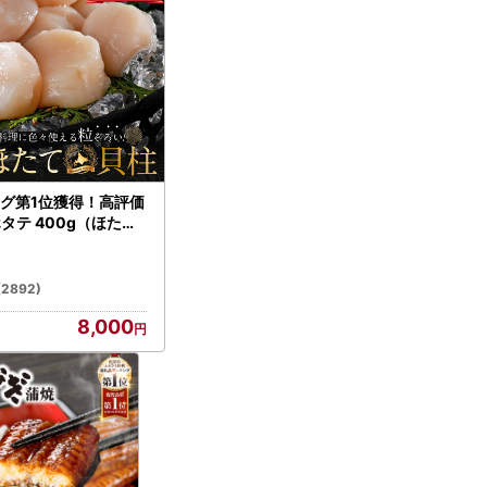
グ第1位獲得！高評価
ホタテ 400g（ほたて
）
(2892)
8,000