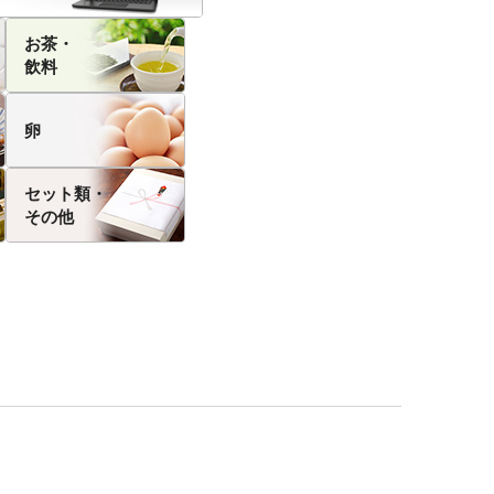
お茶・
飲料
卵
セット類・
その他