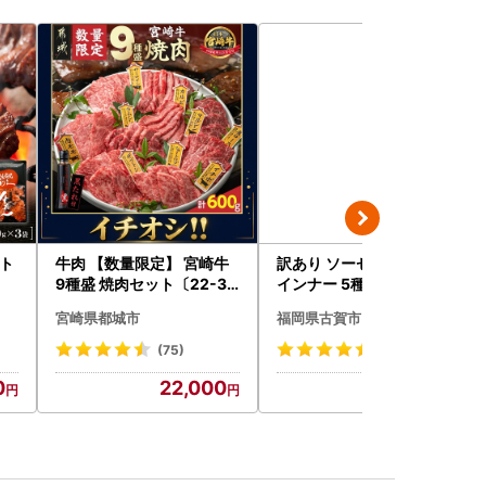
ット
牛肉 【数量限定】 宮崎牛
訳あり ソーセージ福袋 ウ
9種盛 焼肉セット〔22-31
インナー 5種セット 合計4.
-006-600g〕都城 イチオ
5kg ソーセージ
宮崎県都城市
福岡県古賀市
シ!! 牛肉
(75)
(8)
0
22,000
20,000