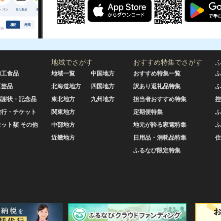
地域でさがす
おすすめ特集でさがす
加工食品
地域一覧
中国地方
おすすめ特集一覧
ふ
工芸品
北海道地方
四国地方
訳あり返礼品特集
ふ
感謝状・記念品
東北地方
九州地方
担当者おすすめ特集
控
旅行・チケット
関東地方
定期便特集
ふ
セット類 その他
中部地方
地元が誇る家電特集
ふ
近畿地方
日用品・消耗品特集
住
ふるなび限定特集