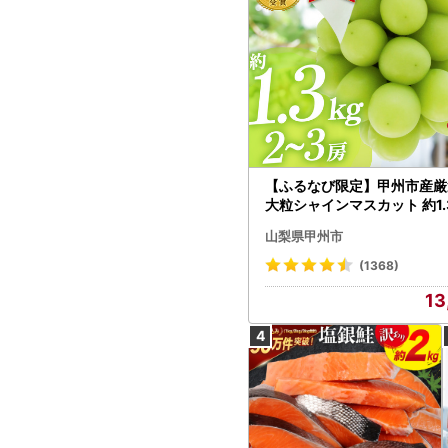
【ふるなび限定】甲州市産厳
大粒シャインマスカット 約1.3
～3房【2026年発送】（MG）
山梨県甲州市
472 FN-Limited-VO シャ
カット フルーツ
(1368)
13