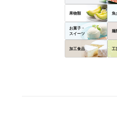
果物類
魚
お菓子・
麺
スイーツ
加工食品
工