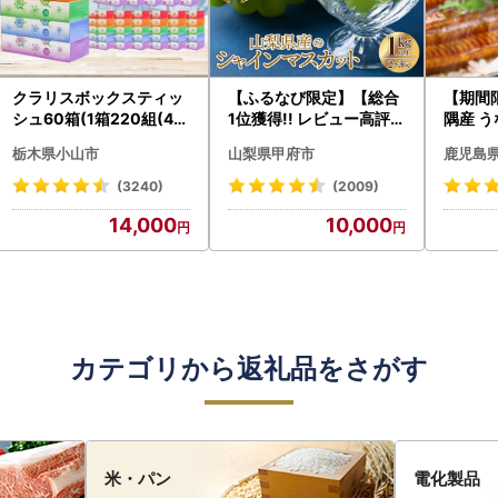
クラリスボックスティッ
【ふるなび限定】【総合
【期間
シュ60箱(1箱220組(44
1位獲得!! レビュー高評価
隅産 う
0枚))(5個入り×12セッ
★】〈2026年度配送分
0g） K
栃木県小山市
山梨県甲府市
鹿児島
ト)【配送不可地域：離島
〉山梨県産 シャインマス
cp18 
・沖縄県】【1256759】
カット 2～3房（1.0kg以
菜
(3240)
(2009)
上）シャイン フルーツ F
14,000
10,000
N-Limited-SP
カテゴリから返礼品をさがす
米・パン
電化製品