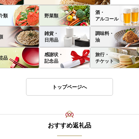
酒・
介類
野菜類
アルコール
雑貨・
調味料・
類
日用品
油
感謝状・
旅行・
芸品
記念品
チケット
トップページへ
おすすめ返礼品