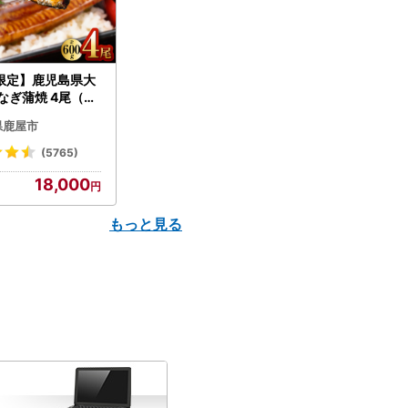
限定】鹿児島県大
なぎ蒲焼 4尾（60
N007-004-04-
県鹿屋市
うなぎ 鰻 魚 惣菜 総
(5765)
18,000
もっと見る