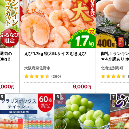
選旬の
えび 1.7kg 特大5Lサイズ むきえび
御礼！ランキン
kg 2
★4.9 訳あり 
B12-
帆立 貝柱 冷凍 
大阪府泉佐野市
北海道別海町
インマス
(390)
,000
9,000