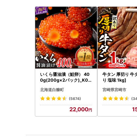
いくら醤油漬（鮭卵） 40
牛タン 厚切り 牛
0g(200g×2パック)_K02
り 塩味 1kg]
2-1676
北海道白糠町
宮崎県宮崎市
(5674)
(3
22,000
1