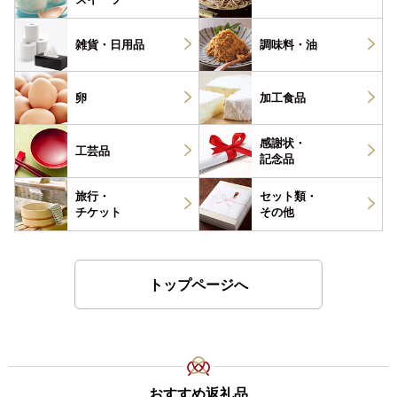
雑貨・
日用品
調味料・
油
卵
加工食品
感謝状・
工芸品
記念品
旅行・
セット類・
チケット
その他
トップページへ
おすすめ返礼品