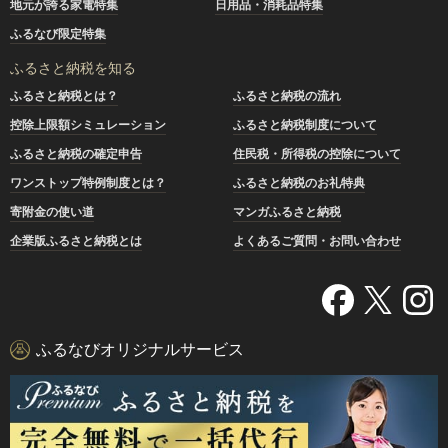
地元が誇る家電特集
日用品・消耗品特集
ふるなび限定特集
ふるさと納税を知る
ふるさと納税とは？
ふるさと納税の流れ
控除上限額シミュレーション
ふるさと納税制度について
ふるさと納税の確定申告
住民税・所得税の控除について
ワンストップ特例制度とは？
ふるさと納税のお礼特典
寄附金の使い道
マンガふるさと納税
企業版ふるさと納税とは
よくあるご質問・お問い合わせ
ふるなびオリジナルサービス