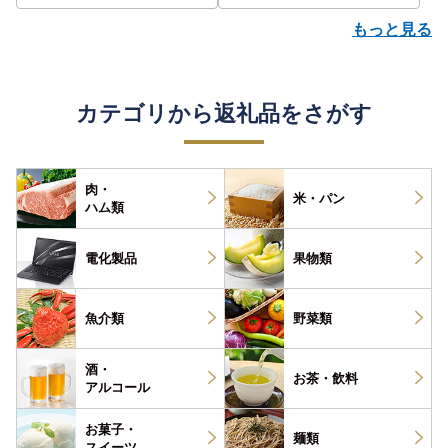
もっと見る
カテゴリから返礼品をさがす
肉・
米・パン
ハム類
電化製品
果物類
魚介類
野菜類
酒・
お茶・
飲料
アルコール
お菓子・
麺類
スイーツ