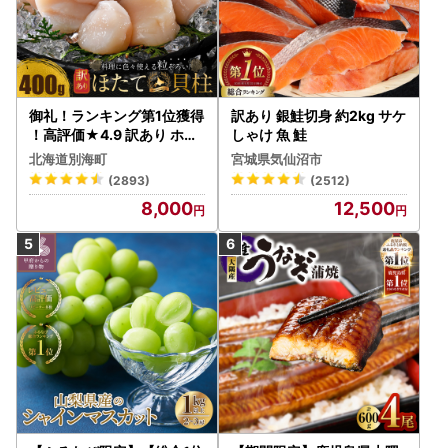
御礼！ランキング第1位獲得
訳あり 銀鮭切身 約2kg サケ
！高評価★4.9 訳あり ホタ
しゃけ 魚 鮭
テ 400g（ほたて 帆立 貝柱
北海道別海町
宮城県気仙沼市
冷凍 ）
(2893)
(2512)
8,000
12,500