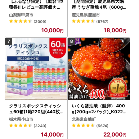
【ふるなび限定】【総合1位
【期間限定】鹿児島県大隅
獲得!! レビュー高評価★】
産 うなぎ蒲焼 4尾（600g
〈2026年度配送分〉山梨
） KN007-004-04-cp18
山梨県甲府市
鹿児島県鹿屋市
県産 シャインマスカット 2
うなぎ 鰻 魚 惣菜 総菜
(2009)
(5767)
～3房（1.0kg以上）シャイ
10,000
18,000
ン フルーツ FN-Limited-S
P
クラリスボックスティッシ
いくら醤油漬（鮭卵） 400
ュ60箱(1箱220組(440枚))
g(200g×2パック)_K022-
(5個入り×12セット)【配送
1676
栃木県小山市
北海道白糠町
不可地域：離島・沖縄県】
(3240)
(5674)
【1256759】
14,000
22,000