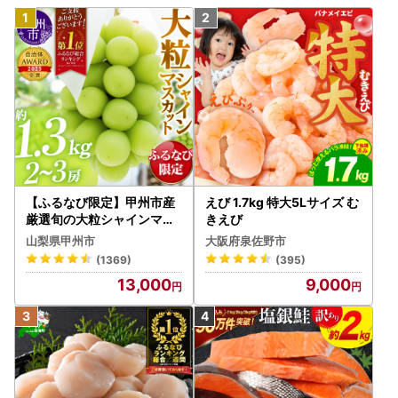
【ふるなび限定】甲州市産
えび 1.7kg 特大5Lサイズ む
厳選旬の大粒シャインマス
きえび
カット 約1.3kg 2～3房【2
山梨県甲州市
大阪府泉佐野市
026年発送】（MG）B12-
(1369)
(395)
472 FN-Limited-VO シャ
13,000
9,000
インマスカット フルーツ