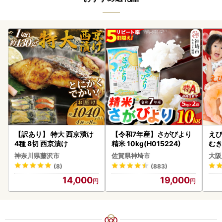
【訳あり】 特大 西京漬け
【令和7年産】さがびより
えび
4種 8切 西京漬け
精米 10kg(H015224)
む
神奈川県藤沢市
佐賀県神埼市
大阪
(8)
(883)
14,000
19,000