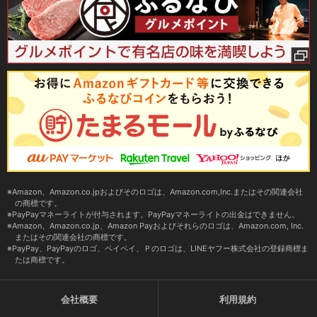
Amazon、Amazon.co.jpおよびそのロゴは、Amazon.com,Inc.またはその関連会社
の商標です。
PayPayマネーライトが付与されます。PayPayマネーライトの出金はできません。
Amazon、Amazon.co.jp、Amazon Payおよびそれらのロゴは、Amazon.com, Inc.
またはその関連会社の商標です。
PayPay、PayPayのロゴ、ペイペイ、Ｐのロゴは、LINEヤフー株式会社の登録商標ま
たは商標です。
会社概要
利用規約