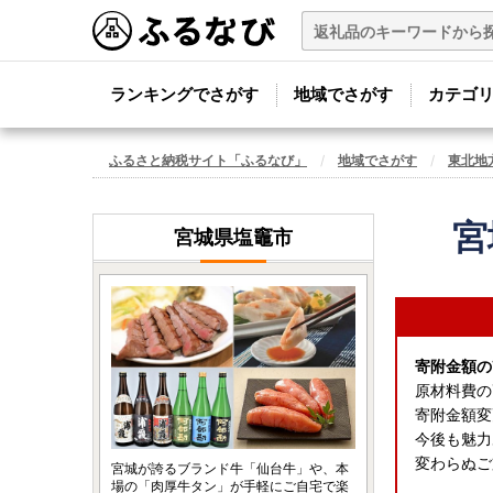
ランキングでさがす
地域でさがす
カテゴ
ふるさと納税サイト「ふるなび」
地域でさがす
東北地
宮
宮城県塩竈市
寄附金額の
原材料費の
寄附金額変
今後も魅力
変わらぬご
宮城が誇るブランド牛「仙台牛」や、本
場の「肉厚牛タン」が手軽にご自宅で楽