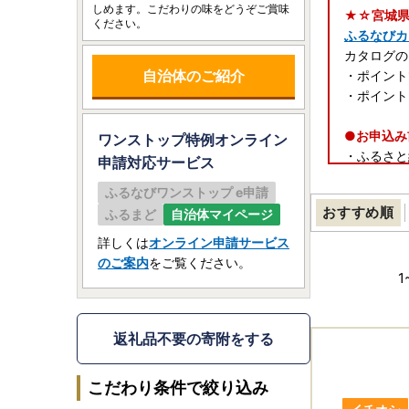
しめます。こだわりの味をどうぞご賞味
★☆宮城県
ください。
ふるなびカ
カタログの
自治体のご紹介
・ポイント
・ポイント
●お申込み
ワンストップ特例オンライン
・ふるさと
申請
対応サービス
・住民票が
ふるなびワンストップ e申請
おすすめ順
ふるまど
自治体マイページ
★返礼品に
・冷蔵・冷
詳しくは
オンライン申請サービス
・出荷後に
のご案内
をご覧ください。
・出荷準備
1
※出荷後の
しません。
・長期不在
返礼品不要の寄附をする
・返礼品の
こだわり条件で絞り込み
【返礼品の