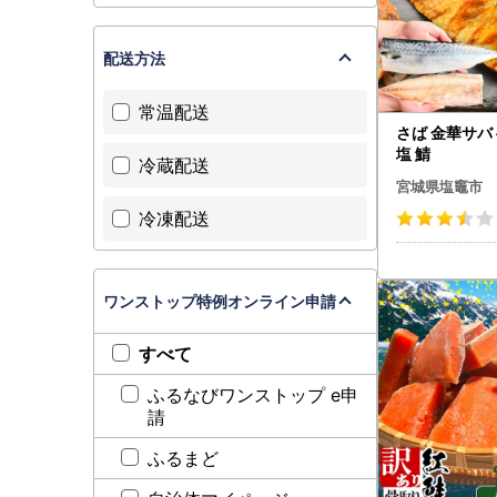
配送方法
常温配送
さば 金華サバ 
塩 鯖
冷蔵配送
宮城県塩竈市
冷凍配送
ワンストップ特例オンライン申請
すべて
ふるなびワンストップ e申
請
ふるまど