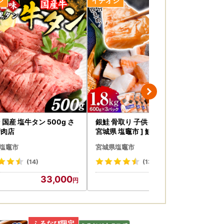
ます。
態が確認できる画像を撮影し、返礼品到着後3
できかねる場合がございます。
 国産 塩牛タン 500g さ
銀鮭 骨取り 子供も安心 1.8kg [
訳あ
精肉店
宮城県 塩竈市 ] 鮭
1k
塩竈市
宮城県塩竈市
宮
(14)
(137)
33,000
18,000
先)様ご負担】
で、送り状記載のお届け先から