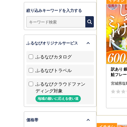
※返礼品の
配送中の衝
絞り込みキーワードを入力する
万が一、到
日以内にメ
・到着後の
お問い合わ
ふるなびオリジナルサービス
株式会社フ
〒985-0
ふるなびカタログ
TEL：050
メール：cssh
訳あり 銀
ふるなびトラベル
鮭フレー
※土日祝日
ふるなびクラウドファン
※メールの
宮城県塩
※内容によ
ディング対象
地域の願いに応える使い道
＜ヤマト運
2023年
変更後のお
価格帯
●お届け先