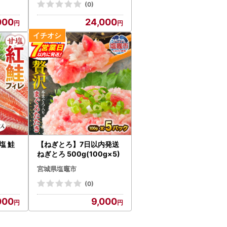
(0)
000
24,000
甘塩 鮭
【ねぎとろ】7日以内発送
ねぎとろ 500g(100g×5)
宮城県塩竈市
(0)
000
9,000