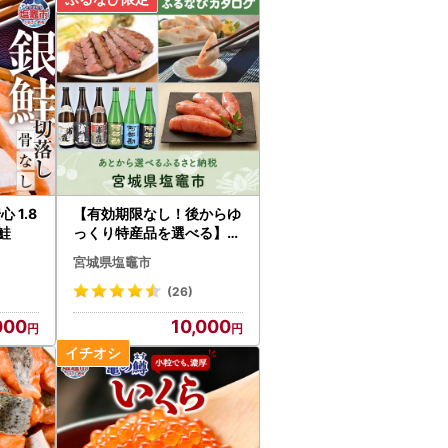
 1.8
【有効期限なし！後からゆ
 鮭
っくり特産品を選べる】宮
城県塩竈市カタログポイン
宮城県塩竈市
ト
(26)
000
10,000