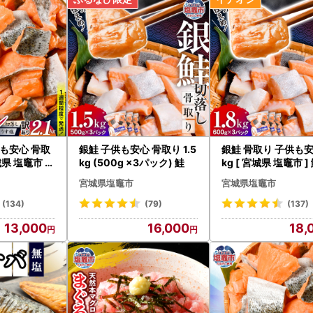
ンション名、部屋番号等の記載漏れがないか、十分確認してください。
や引越し等のご予定がある場合は、あらかじめお知らせください。
供も安心 骨取
銀鮭 子供も安心 骨取り 1.5
銀鮭 骨取り 子供も安心
宮城県 塩竈市 ]
kg (500g ×3パック) 鮭
kg [ 宮城県 塩竈市 ]
宮城県塩竈市
宮城県塩竈市
(134)
(79)
(137)
13,000
16,000
18,