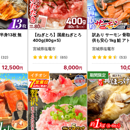
半身13枚 無
【ねぎとろ】国産ねぎとろ
訳あり サーモン 骨取
400g(80g×5)
供も安心 1kg 鮭 ア
ティックサーモン
宮城県塩竈市
宮城県塩竈市
(32)
(65)
(53)
12,500
8,000
10,