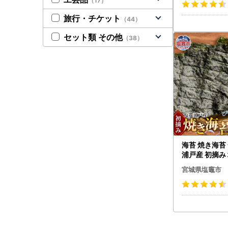
（17）
旅行・チケット
（44）
セット類 その他
（38）
海苔 焼き海苔 
浦戸産 初摘み
商店 イチオシ
宮城県塩竈市