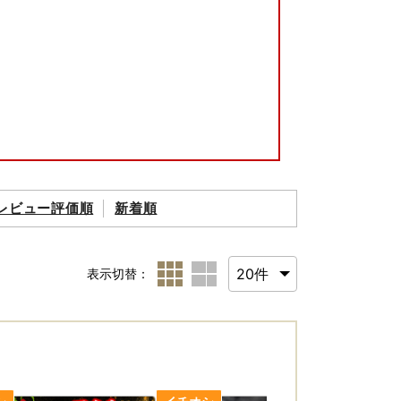
レビュー評価順
新着順
【再送及び返金は承ることができません】
たします。
表示切替：
ますので、ご了承ください。当市で負担はいた
ださい。
す。