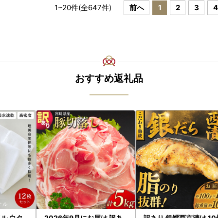
1
~
20
件(全
647
件)
前へ
1
2
3
4
おすすめ返礼品
ル 白タ
2026年9月にお届け 訳あ
訳あり 銀鱈西京漬け 1