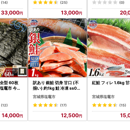
城県 さとう精肉店
(14)
(25)
(0)
33,000
13,000
20,
全型 60枚
訳あり 銀鮭 切身 甘口 (不
紅鮭 フィレ 1.6kg 
 塩竈市 今野
揃い) 約1kg 鮭 冷凍 ss00
006
宮城県塩竈市
宮城県塩竈市
(12)
(17)
(15)
14,000
12,500
15,