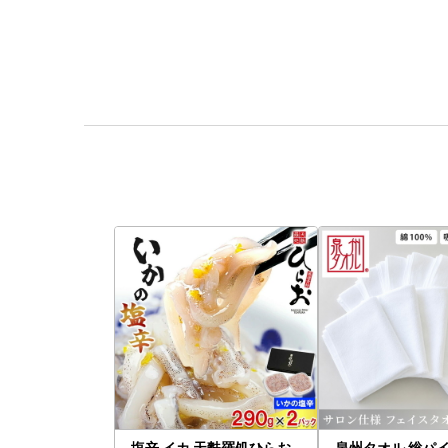
塩辛 イカ 天麩羅処ひらお
泉州タオル 総パイ