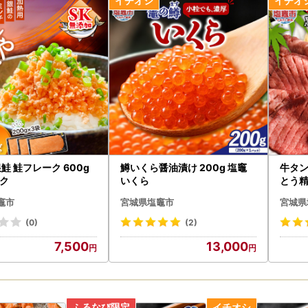
受取後、すぐに返礼品の状態をご確認ください※
撃や温度変化などにより、返礼品の品質に不備が生じる可能性がござい
着した返礼品にひどい傷みや破損がございましたら、到着後速やかに状
ール添付の上、お問い合わせ先までご連絡ください。
時間経過による状態の変化や劣化の場合、画像データがないものは対応
せ先
ロムゼロ 宮城営業所
042 宮城県塩竈市玉川1丁目2-37-1
-3644-2671（平日9：00～17：00）
iogama@fromzero.pro
鮭 鮭フレーク 600g
鱒いくら醤油漬け 200g 塩竈
牛タン
ク
いくら
とう
、年末年始は休業です。
返信は翌営業日以降となりますので、ご了承ください。
竈市
宮城県塩竈市
宮城県
り回答までお時間を頂く場合がございます。
(0)
(2)
7,500
13,000
輸 お届け先変更(転送)サービスの有料化について＞
8月1日から、寄附申込後に、お届け先を変更する場合は、
【お届け先(配送
届け先までの運賃(定価・着払い)
が加金されることとなりました。
(配送先)様の住所は正確に記載してください。