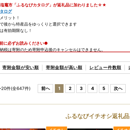
塩竈市「ふるなびカタログ」が返礼品に加わりました☆★
タログ
メリット！
で後から特産品をゆっくりと選択できます
は有効期限なし！
前に必ずお読みください●
納税は寄附のため寄附申込後のキャンセルはできません。
塩竈市にある方は、返礼品の贈呈を行っておりません。
寄附金額が
安い順
寄附金額が
高い順
レビュー件数順
ついて
凍配送のお品につきましては、離島への配送は受付ておりません。
、返礼品送付先ご住所の誤り等のお申込内容不備をご連絡いただいても
後の返礼品の配送先変更については、直接配送業者へご依頼をお願いい
~
20
件(全
647
件)
前へ
1
2
3
4
5
次へ
転送サービスにより受け取る場合は、転送料金(受取人着払い)が発生し
期間がある場合、申込時に注文確定前の備考欄へご不在日を記入してく
発送時にはメールにて出荷通知メールをお送りさせていただいておりま
ふるなびイチオシ返礼品
アフター保証についてのご案内】