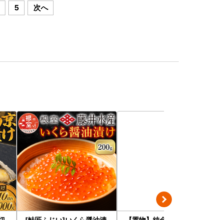
5
次へ
0切
[鮭匠ふじい]いくら醤油漬
【置物】純金製(Ｋ２４) 富