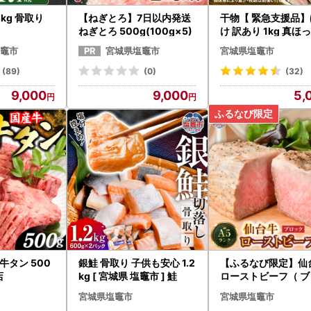
1kg 骨取り
【ねぎとろ】7日以内発送
干物【 緊急支援品】
ねぎとろ 500g(100g×5)
け 訳あり 1kg 真ほ
大 5000円
竈市
宮城県塩竈市
宮城県塩竈市
(89)
(0)
(32)
9,000
9,000
5,
牛タン 500
銀鮭 骨取り 子供も安心 1.2
【ふるなび限定】仙
店
kg [ 宮城県 塩竈市 ] 鮭
ローストビーフ（ ブ
ク ）300g 2人前 [藻塩付]
宮城県塩竈市
宮城県塩竈市
FN-Limited-PR 塩