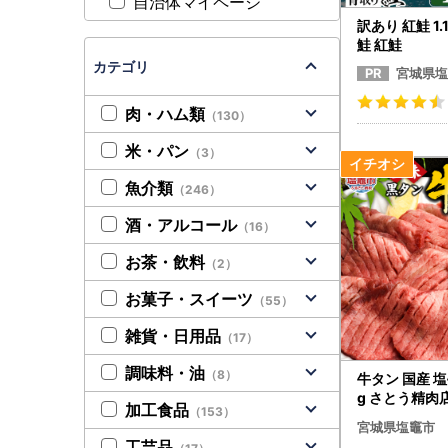
自治体マイページ
訳あり 紅鮭 1.
鮭 紅鮭
カテゴリ
宮城県塩
肉・ハム類
（130）
米・パン
（3）
魚介類
（246）
酒・アルコール
（16）
お茶・飲料
（2）
お菓子・スイーツ
（55）
雑貨・日用品
（17）
調味料・油
（8）
牛タン 国産 塩
g さとう精肉
加工食品
（153）
宮城県塩竈市
工芸品