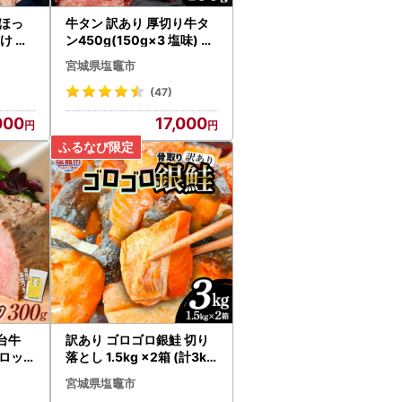
ほっ
牛タン 訳あり 厚切り牛タ
っけ 特
ン450g(150g×3 塩味) さ
とう精肉店
宮城県塩竈市
(47)
000
17,000
台牛
訳あり ゴロゴロ銀鮭 切り
ロッ
落とし 1.5kg ×2箱 (計3kg
) FN-Limited-VO
宮城県塩竈市
釜市 宮