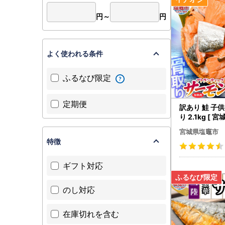
●番地やマ
●長期不在
円～
円
よく使われる条件
ふるなび限定
定期便
訳あり 鮭 子
り 2.1kg [ 
鮭
宮城県塩竈市
特徴
ギフト対応
のし対応
在庫切れを含む