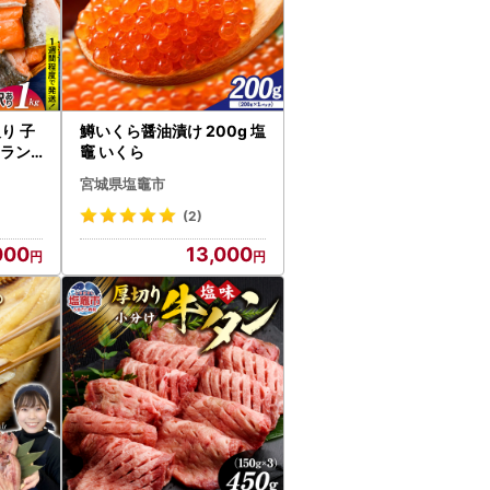
り 子
鱒いくら醤油漬け 200g 塩
トラン
竈 いくら
宮城県塩竈市
(2)
000
13,000