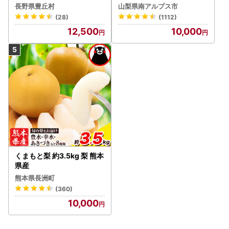
！★＜2026年発送先行予
長野県豊丘村
山梨県南アルプス市
約＞絶品！南アルプス市産
(28)
(1112)
シャインマスカット1.2kg A
12,500
10,000
LPAA003 | 人気 山梨産 高
評価 ランキング おすすめ |
くまもと梨 約3.5kg 梨 熊本
県産
熊本県長洲町
(360)
10,000