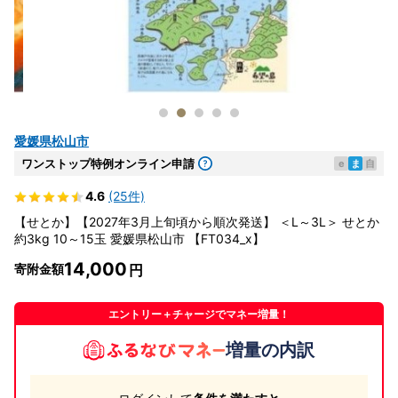
愛媛県松山市
ワンストップ特例オンライン申請
e
ま
自
4.6
(25件)
【せとか】【2027年3月上旬頃から順次発送】 ＜L～3L＞ せとか
約3kg 10～15玉 愛媛県松山市 【FT034_x】
14,000
寄附金額
エントリー＋チャージでマネー増量！
増量の内訳