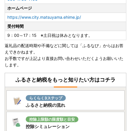
お届け時期が前後する場合がございますが何卒ご了承くださ
ホームページ
い。
https://www.city.matsuyama.ehime.jp/
◆愛媛県松山市では【ふるまど】に対応しております。
受付時間
9：00～17：15 ※土日祝は休みとなります。
https://iam-jpki.jp/lp/iam-furumado/
（※外部サイトへ遷
移します）
返礼品の配送時期や不備などに関しては「ふるなび」からはお答
※住所変更・寄附者情報に誤りがございました場合は、【二
えできかねます。
重線と訂正印】にてご対応をお願いいたします。
お手数ですが上記より直接お問い合わせいただくようお願いいた
また、オンライン申請でも変更は可能でございますのでご活
します。
用ください。
ふるさと納税をもっと知りたい方はコチラ
らくらく3ステップ
ふるさと納税の流れ
控除上限額の限度額と目安
控除シミュレーション