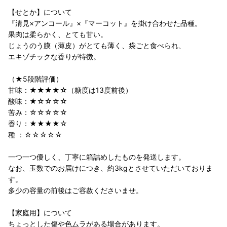
【せとか】について
『清見×アンコール』×『マーコット』を掛け合わせた品種。
果肉は柔らかく、とても甘い。
じょうのう膜（薄皮）がとても薄く、袋ごと食べられ、
エキゾチックな香りが特徴。
（★5段階評価）
甘味：★★★★☆（糖度は13度前後）
酸味：★☆☆☆☆
苦み：☆☆☆☆☆
香り：★★★★☆
種 ：☆☆☆☆☆
一つ一つ優しく、丁寧に箱詰めしたものを発送します。
なお、玉数でのお届けにつき、約3kgとさせていただいておりま
す。
多少の容量の前後はご容赦くださいませ。
【家庭用】について
ちょっとした傷や色ムラがある場合があります。