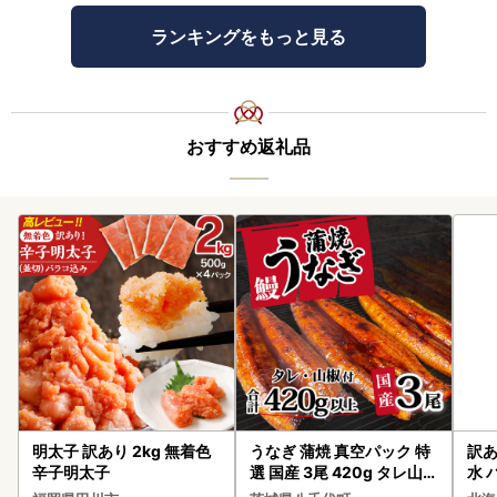
ランキングをもっと見る
おすすめ返礼品
明太子 訳あり 2kg 無着色
うなぎ 蒲焼 真空パック 特
訳あ
辛子明太子
選 国産 3尾 420g タレ山椒
水 
付き うな重 ひつまぶし 訳
ク 