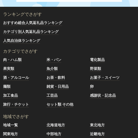
ランキングでさがす
おすすめ総合人気返礼品ランキング
カテゴリ別人気返礼品ランキング
人気自治体ランキング
カテゴリでさがす
肉・ハム類
米・パン
電化製品
果実類
魚介類
野菜類
酒・アルコール
お茶・飲料
お菓子・スイーツ
麺類
雑貨・日用品
卵
加工食品
工芸品
感謝状・記念品
旅行・チケット
セット類 その他
地域でさがす
地域一覧
北海道地方
東北地方
関東地方
中部地方
近畿地方