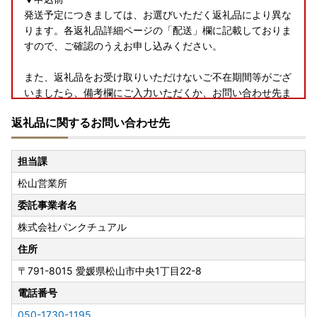
発送予定につきましては、お選びいただく返礼品により異な
ります。各返礼品詳細ページの「配送」欄に記載しておりま
すので、ご確認のうえお申し込みください。
また、返礼品をお受け取りいただけないご不在期間等がござ
いましたら、備考欄にご入力いただくか、お問い合わせ先ま
でご連絡ください。
返礼品に関するお問い合わせ先
長期不在等により返送された場合の再発送は致しかねます。
▼お届け後
担当課
返礼品のお受け取り後はすぐに中身や状態をご確認いただ
松山営業所
き、万が一不具合等がございましたら、大変お手数ではござ
いますがお問い合わせ先までご連絡いただきますようお願い
委託事業者名
申し上げます。なお、お受け取りからお日にちが経過した後
株式会社パンクチュアル
のご連絡につきましては対応いたしかねる場合がございます
のであらかじめご了承ください。
住所
〒791-8015
愛媛県松山市中央1丁目22-8
■返礼品と関係書類の発送について■
電話番号
松山市では、返礼品と受領証明書やワンストップ特例申請書
などの関係書類は、別に発送しております。
050-1730-1195