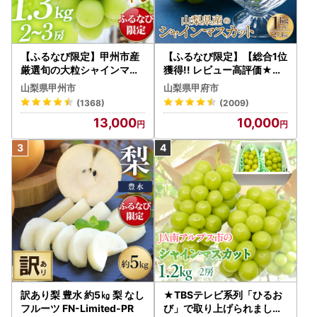
【ふるなび限定】甲州市産
【ふるなび限定】【総合1位
厳選旬の大粒シャインマス
獲得!! レビュー高評価★】
カット 約1.3kg 2～3房【2
〈2026年度配送分〉山梨
山梨県甲州市
山梨県甲府市
026年発送】（MG）B12-
県産 シャインマスカット 2
(1368)
(2009)
472 FN-Limited-VO シャ
～3房（1.0kg以上）シャイ
13,000
10,000
インマスカット フルーツ
ン フルーツ FN-Limited-S
P
訳あり梨 豊水 約5㎏ 梨 なし
★TBSテレビ系列「ひるお
フルーツ FN-Limited-PR
び」で取り上げられました