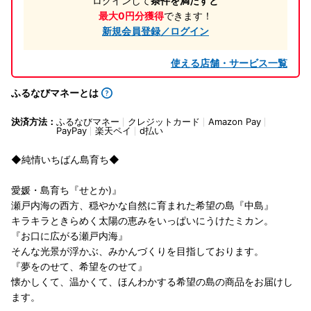
ログインして
条件を満たすと
最大0円分獲得
できます！
新規会員登録／ログイン
使える店舗・サービス一覧
ふるなびマネーとは
決済方法：
ふるなびマネー
クレジットカード
Amazon Pay
PayPay
楽天ペイ
d払い
◆純情いちばん島育ち◆
愛媛・島育ち『せとか)』
瀬戸内海の西方、穏やかな自然に育まれた希望の島『中島』
キラキラときらめく太陽の恵みをいっぱいにうけたミカン。
『お口に広がる瀬戸内海』
そんな光景が浮かぶ、みかんづくりを目指しております。
『夢をのせて、希望をのせて』
懐かしくて、温かくて、ほんわかする希望の島の商品をお届けし
ます。