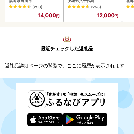
福岡県田川市
茨城県八千代町
北海
あり 茨城 ウナギ 鰻 個包装
付き
(298)
(258)
人気 美味しい 小分け 八千
海の
14,000
12,000
代町
司 
取り
料
最近チェックした返礼品
返礼品詳細ページの閲覧で、ここに履歴が表示されます。