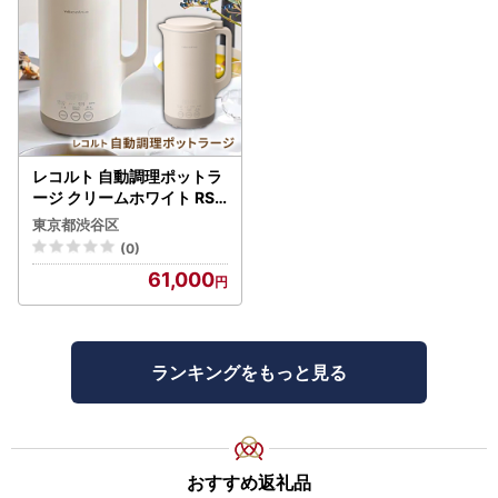
レコルト 自動調理ポットラ
ージ クリームホワイト RSY
-3(W) 【223022-1】
東京都渋谷区
(0)
61,000
ランキングをもっと見る
おすすめ返礼品