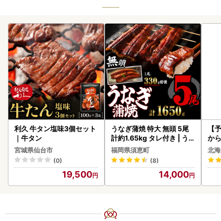
利久 牛タン塩味3個セット
うなぎ蒲焼 特大 無頭 5尾
【予
｜牛タン
計約1.65kg タレ付き | う
から
なぎ蒲焼
らい
宮城県仙台市
福岡県須恵町
北海
g 
(0)
(8)
)【
19,500
14,000