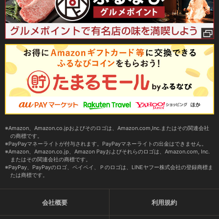
Amazon、Amazon.co.jpおよびそのロゴは、Amazon.com,Inc.またはその関連会社
の商標です。
PayPayマネーライトが付与されます。PayPayマネーライトの出金はできません。
Amazon、Amazon.co.jp、Amazon Payおよびそれらのロゴは、Amazon.com, Inc.
またはその関連会社の商標です。
PayPay、PayPayのロゴ、ペイペイ、Ｐのロゴは、LINEヤフー株式会社の登録商標ま
たは商標です。
会社概要
利用規約