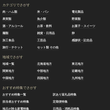
カテゴリでさがす
肉・ハム類
米・パン
電化製品
果実類
魚介類
野菜類
酒・アルコール
お茶・飲料
お菓子・スイーツ
麺類
雑貨・日用品
卵
加工食品
工芸品
感謝状・記念品
旅行・チケット
セット類 その他
地域でさがす
地域一覧
北海道地方
東北地方
関東地方
中部地方
近畿地方
中国地方
四国地方
九州地方
おすすめ特集でさがす
おすすめ特集一覧
訳あり返礼品特集
担当者おすすめ特集
定期便特集
地元が誇る家電特集
日用品・消耗品特集