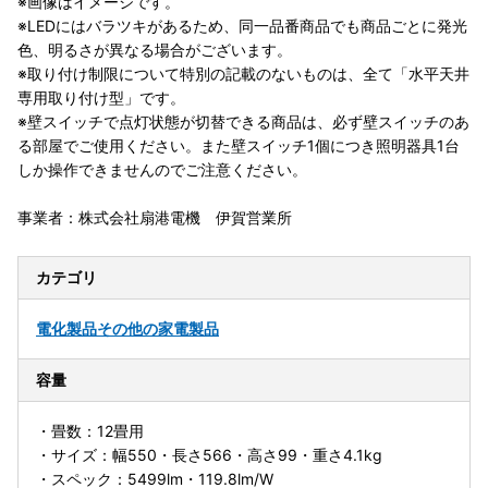
※画像はイメージです。
※LEDにはバラツキがあるため、同一品番商品でも商品ごとに発光
色、明るさが異なる場合がございます。
※取り付け制限について特別の記載のないものは、全て「水平天井
専用取り付け型」です。
※壁スイッチで点灯状態が切替できる商品は、必ず壁スイッチのあ
る部屋でご使用ください。また壁スイッチ1個につき照明器具1台
しか操作できませんのでご注意ください。
事業者：株式会社扇港電機 伊賀営業所
カテゴリ
電化製品
その他の家電製品
容量
・畳数：12畳用
・サイズ：幅550・長さ566・高さ99・重さ4.1kg
・スペック：5499lm・119.8lm/W