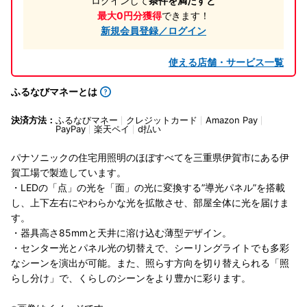
ログインして
条件を満たすと
最大0円分獲得
できます！
新規会員登録／ログイン
使える店舗・サービス一覧
ふるなびマネーとは
決済方法：
ふるなびマネー
クレジットカード
Amazon Pay
PayPay
楽天ペイ
d払い
パナソニックの住宅用照明のほぼすべてを三重県伊賀市にある伊
賀工場で製造しています。
・LEDの「点」の光を「面」の光に変換する”導光パネル”を搭載
し、上下左右にやわらかな光を拡散させ、部屋全体に光を届けま
す。
・器具高さ85mmと天井に溶け込む薄型デザイン。
・センター光とパネル光の切替えで、シーリングライトでも多彩
なシーンを演出が可能。また、照らす方向を切り替えられる「照
らし分け」で、くらしのシーンをより豊かに彩ります。