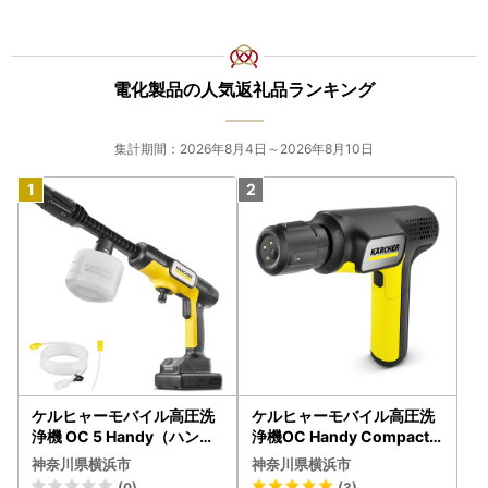
電化製品の人気返礼品ランキング
集計期間：2026年8月4日～2026年8月10日
ケルヒャーモバイル高圧洗
ケルヒャーモバイル高圧洗
浄機 OC 5 Handy（ハンデ
浄機OC Handy Compact
ィジェット） APV0006
（ハンディエア） APV000
神奈川県横浜市
神奈川県横浜市
7
(0)
(3)