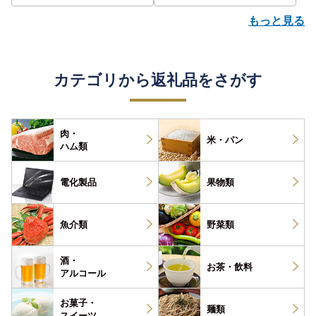
もっと見る
カテゴリから返礼品をさがす
肉・
米・パン
ハム類
電化製品
果物類
魚介類
野菜類
酒・
お茶・
飲料
アルコール
お菓子・
麺類
スイーツ