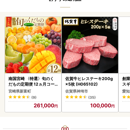
南国宮崎 〈特選〉旬のく
佐賀牛ヒレステーキ200g
創業
だもの定期便 12ヵ月コー
×5枚 (H065102)
スギ
ス【F84-25】
み 
宮崎県新富町
佐賀県神埼市
愛知
惣菜
(9)
(35)
ンバ
261,000
100,000