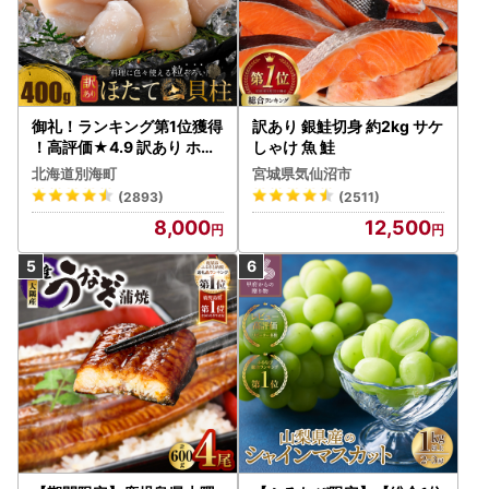
御礼！ランキング第1位獲得
訳あり 銀鮭切身 約2kg サケ
！高評価★4.9 訳あり ホタ
しゃけ 魚 鮭
テ 400g（ほたて 帆立 貝柱
北海道別海町
宮城県気仙沼市
冷凍 ）
(2893)
(2511)
8,000
12,500