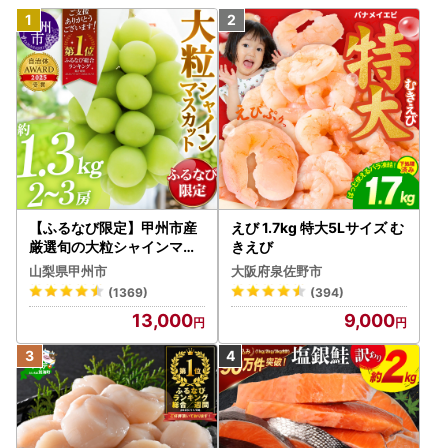
【ふるなび限定】甲州市産
えび 1.7kg 特大5Lサイズ む
厳選旬の大粒シャインマス
きえび
カット 約1.3kg 2～3房【2
山梨県甲州市
大阪府泉佐野市
026年発送】（MG）B12-
(1369)
(394)
472 FN-Limited-VO シャ
13,000
9,000
インマスカット フルーツ