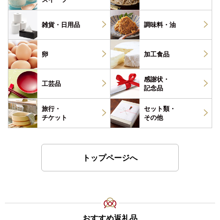
雑貨・
日用品
調味料・
油
卵
加工食品
感謝状・
工芸品
記念品
旅行・
セット類・
チケット
その他
トップページへ
おすすめ返礼品