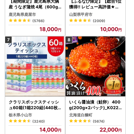
【期間限定】鹿児島県大隅
【ふるなび限定】【総合1位
産 うなぎ蒲焼 4尾（600g
獲得!! レビュー高評価★】
） KN007-004-04-cp18
〈2026年度配送分〉山梨
鹿児島県鹿屋市
山梨県甲府市
うなぎ 鰻 魚 惣菜 総菜
県産 シャインマスカット 2
(5766)
(2009)
～3房（1.0kg以上）シャイ
18,000
10,000
ン フルーツ FN-Limited-S
P
クラリスボックスティッシ
いくら醤油漬（鮭卵） 400
ュ60箱(1箱220組(440枚))
g(200g×2パック)_K022-
(5個入り×12セット)【配送
1676
栃木県小山市
北海道白糠町
不可地域：離島・沖縄県】
(3240)
(5674)
【1256759】
14,000
22,000