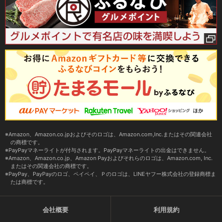
Amazon、Amazon.co.jpおよびそのロゴは、Amazon.com,Inc.またはその関連会社
の商標です。
PayPayマネーライトが付与されます。PayPayマネーライトの出金はできません。
Amazon、Amazon.co.jp、Amazon Payおよびそれらのロゴは、Amazon.com, Inc.
またはその関連会社の商標です。
PayPay、PayPayのロゴ、ペイペイ、Ｐのロゴは、LINEヤフー株式会社の登録商標ま
たは商標です。
会社概要
利用規約