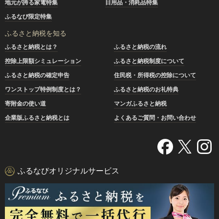
地元が誇る家電特集
日用品・消耗品特集
ふるなび限定特集
ふるさと納税を知る
ふるさと納税とは？
ふるさと納税の流れ
控除上限額シミュレーション
ふるさと納税制度について
ふるさと納税の確定申告
住民税・所得税の控除について
ワンストップ特例制度とは？
ふるさと納税のお礼特典
寄附金の使い道
マンガふるさと納税
企業版ふるさと納税とは
よくあるご質問・お問い合わせ
ふるなびオリジナルサービス