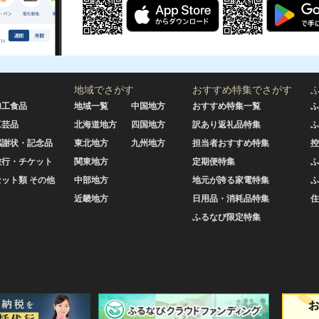
地域でさがす
おすすめ特集でさがす
加工食品
地域一覧
中国地方
おすすめ特集一覧
ふ
工芸品
北海道地方
四国地方
訳あり返礼品特集
ふ
感謝状・記念品
東北地方
九州地方
担当者おすすめ特集
控
旅行・チケット
関東地方
定期便特集
ふ
セット類 その他
中部地方
地元が誇る家電特集
ふ
近畿地方
日用品・消耗品特集
住
ふるなび限定特集