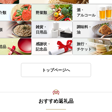
酒・
介類
野菜類
アルコール
雑貨・
調味料・
類
日用品
油
感謝状・
旅行・
芸品
記念品
チケット
トップページへ
おすすめ返礼品