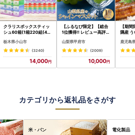
クラリスボックスティッ
【ふるなび限定】【総合
【期間
シュ60箱(1箱220組(44
1位獲得!! レビュー高評価
隅産 う
0枚))(5個入り×12セッ
★】〈2026年度配送分
0g） K
栃木県小山市
山梨県甲府市
鹿児島
ト)【配送不可地域：離島
〉山梨県産 シャインマス
cp18 
・沖縄県】【1256759】
カット 2～3房（1.0kg以
菜
(3240)
(2009)
上）シャイン フルーツ F
14,000
10,000
N-Limited-SP
カテゴリから返礼品をさがす
米・パン
電化製品