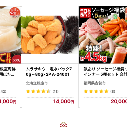
根室海鮮
ムラサキウニ塩水パック7
訳あり ソーセージ福袋 
身用ほたて
0g～80g×2P A-24001
インナー 5種セット 合計
002
5kg ソーセージ
北海道根室市
福岡県古賀市
442)
(11)
(8)
4,000
14,000
20,00