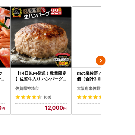
ウ
【14日以内発送！数量限定
肉の泉佐野 ハンバーグ 30
4.
】佐賀牛入り ハンバーグ 2
個（合計3.6kg）｜ハンバ
2個 2.6kg(120g×22個)(H
ーグ 訳あり 黒毛和牛×なに
佐賀県神埼市
大阪府泉佐野市
083106)
わポーク
(60)
(22)
0
12,000
10,000