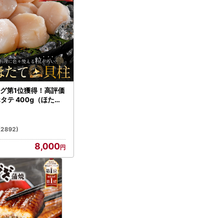
グ第1位獲得！高評価
ホタテ 400g（ほたて
）
(2892)
8,000