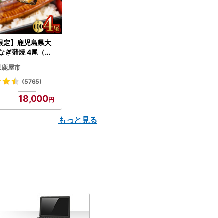
限定】鹿児島県大
なぎ蒲焼 4尾（60
N007-004-04-
県鹿屋市
うなぎ 鰻 魚 惣菜 総
(5765)
18,000
もっと見る