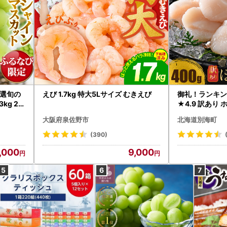
選旬の
えび 1.7kg 特大5Lサイズ むきえび
御礼！ランキン
kg 2
★4.9 訳あり 
B12-
帆立 貝柱 冷凍 
大阪府泉佐野市
北海道別海町
インマス
(390)
,000
9,000