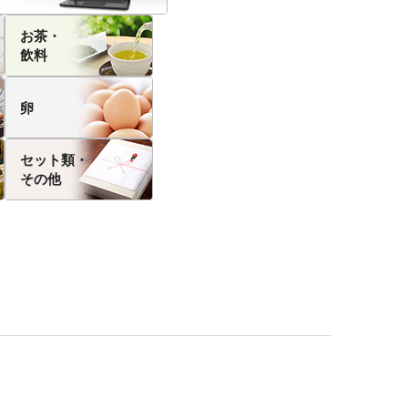
お茶・
飲料
卵
セット類・
その他