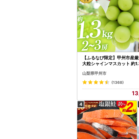
【ふるなび限定】甲州市産厳
大粒シャインマスカット 約1.3
～3房【2026年発送】（MG）
山梨県甲州市
472 FN-Limited-VO シャ
カット フルーツ
(1368)
13