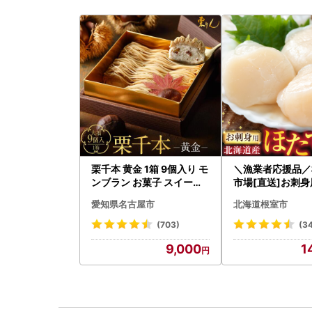
栗千本 黄金 1箱 9個入り モ
＼漁業者応援品／
ンブラン お菓子 スイーツ
市場[直送]お刺
デザート モンブラン 人気
貝柱500g A-28
愛知県名古屋市
北海道根室市
(703)
(3
9,000
1