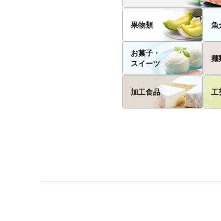
果物類
魚
お菓子・
麺
スイーツ
加工食品
工