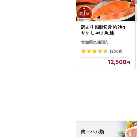
訳あり 銀鮭切身 約2kg
サケ しゃけ 魚 鮭
宮城県気仙沼市
(2509)
12,500
肉・
ハム類