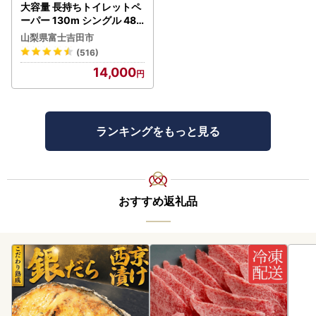
大容量 長持ちトイレットペ
ーパー 130m シングル 48R
芯なし 3倍巻 トイレット
山梨県富士吉田市
(516)
14,000
ランキングをもっと見る
おすすめ返礼品