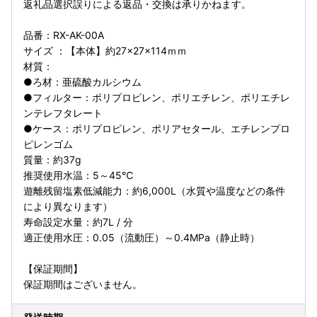
返礼品選択誤りによる返品・交換は承りかねます。
品番：RX-AK-00A
サイズ ：【本体】約27×27×114ｍｍ
材質：
●ろ材：亜硫酸カルシウム
●フィルター：ポリプロピレン、ポリエチレン、ポリエチレ
ンテレフタレート
●ケース：ポリプロピレン、ポリアセタール、エチレンプロ
ピレンゴム
質量：約37g
推奨使用水温：5～45℃
遊離残留塩素低減能力：約6,000L（水質や温度などの条件
により異なります）
寿命設定水量：約7L / 分
適正使用水圧：0.05（流動圧）～0.4MPa（静止時）
【保証期間】
保証期間はございません。