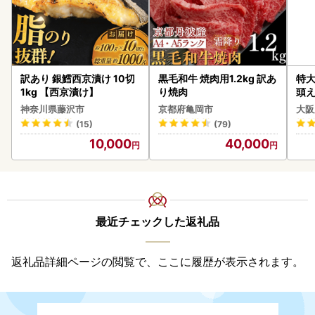
訳あり 銀鱈西京漬け 10切
黒毛和牛 焼肉用1.2kg 訳あ
特大
1kg 【西京漬け】
り焼肉
頭え
神奈川県藤沢市
京都府亀岡市
大阪
(15)
(79)
10,000
40,000
最近チェックした返礼品
返礼品詳細ページの閲覧で、ここに履歴が表示されます。