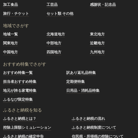
加工食品
工芸品
感謝状・記念品
旅行・チケット
セット類 その他
地域でさがす
地域一覧
北海道地方
東北地方
関東地方
中部地方
近畿地方
中国地方
四国地方
九州地方
おすすめ特集でさがす
おすすめ特集一覧
訳あり返礼品特集
担当者おすすめ特集
定期便特集
地元が誇る家電特集
日用品・消耗品特集
ふるなび限定特集
ふるさと納税を知る
ふるさと納税とは？
ふるさと納税の流れ
控除上限額シミュレーション
ふるさと納税制度について
ふるさと納税の確定申告
住民税・所得税の控除について