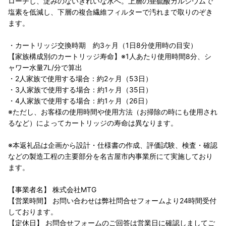
ローチし、淀みのないきれいな水へ。上層の亜硫酸カルシウムで
塩素を低減し、下層の複合繊維フィルターで汚れまで取りのぞき
ます。
・カートリッジ交換時期 約3ヶ月（1日8分使用時の目安）
【家族構成別のカートリッジ寿命】※1人あたり使用時間8分、シ
ャワー水量7L/分で算出
・2人家族で使用する場合：約2ヶ月（53日）
・3人家族で使用する場合：約1ヶ月（35日）
・4人家族で使用する場合：約1ヶ月（26日）
※ただし、お客様の使用時間や使用方法（お掃除の時にも使用され
るなど）によってカートリッジの寿命は異なります。
※本返礼品は企画から設計・仕様書の作成、評価試験、検査・確認
などの製造工程の主要部分を名古屋市内事業所にて実施しており
ます。
【事業者名】 株式会社MTG
【営業時間】 お問い合わせは弊社問合せフォームより24時間受付
しております。
【定休日】 お問合せフォームのご回答は営業日に確認しましてご