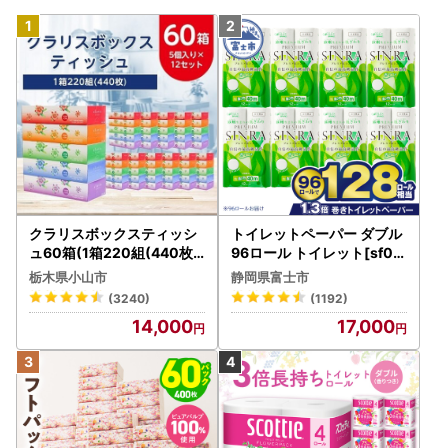
クラリスボックスティッシ
トイレットペーパー ダブル
ュ60箱(1箱220組(440枚))
96ロール トイレット[sf00
(5個入り×12セット)【配送
1-012]
栃木県小山市
静岡県富士市
不可地域：離島・沖縄県】
(3240)
(1192)
【1256759】
14,000
17,000