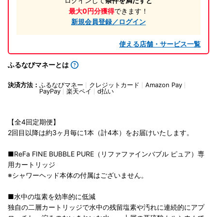
ログインして
条件を満たすと
最大0円分獲得
できます！
新規会員登録／ログイン
使える店舗・サービス一覧
ふるなびマネーとは
決済方法：
ふるなびマネー
クレジットカード
Amazon Pay
PayPay
楽天ペイ
d払い
【全4回定期便】
2回目以降は約3ヶ月毎に1本（計4本）をお届けいたします。
■ReFa FINE BUBBLE PURE（リファファインバブル ピュア）専
用カートリッジ
※シャワーヘッド本体の付属はございません。
■水中の塩素を効率的に低減
独自の二層カートリッジで水中の残留塩素や汚れに連続的にアプ