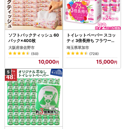
ソフトパックティッシュ 60
トイレットペーパー スコッ
パック×400枚
ティ 3倍長持ち フラワーパ
ック 4ロール×6P
大阪府泉佐野市
埼玉県草加市
(50)
(728)
10,000
15,000