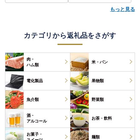
もっと見る
カテゴリから返礼品をさがす
肉・
米・パン
ハム類
電化製品
果物類
魚介類
野菜類
酒・
お茶・
飲料
アルコール
お菓子・
麺類
スイーツ