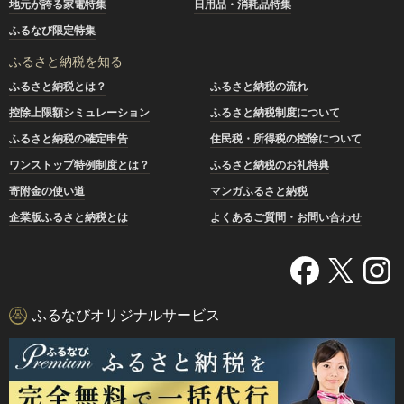
地元が誇る家電特集
日用品・消耗品特集
ふるなび限定特集
ふるさと納税を知る
ふるさと納税とは？
ふるさと納税の流れ
控除上限額シミュレーション
ふるさと納税制度について
ふるさと納税の確定申告
住民税・所得税の控除について
ワンストップ特例制度とは？
ふるさと納税のお礼特典
寄附金の使い道
マンガふるさと納税
企業版ふるさと納税とは
よくあるご質問・お問い合わせ
ふるなびオリジナルサービス