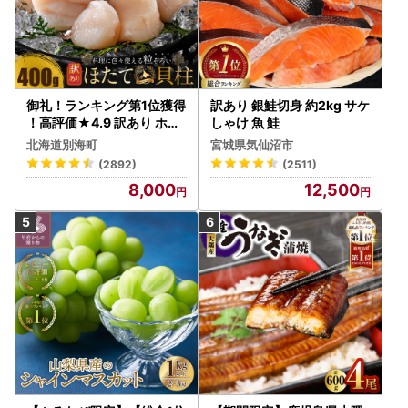
御礼！ランキング第1位獲得
訳あり 銀鮭切身 約2kg サケ
！高評価★4.9 訳あり ホタ
しゃけ 魚 鮭
テ 400g（ほたて 帆立 貝柱
北海道別海町
宮城県気仙沼市
冷凍 ）
(2892)
(2511)
8,000
12,500