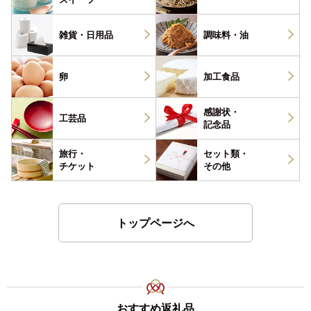
雑貨・
日用品
調味料・
油
卵
加工食品
感謝状・
工芸品
記念品
旅行・
セット類・
チケット
その他
トップページへ
おすすめ返礼品