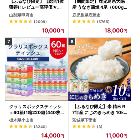
【ふるなび限定】【総合1位
【期間限定】鹿児島県大隅
獲得!! レビュー高評価★】
産 うなぎ蒲焼 4尾（600g
〈2026年度配送分〉山梨
） KN007-004-04-cp18
山梨県甲府市
鹿児島県鹿屋市
県産 シャインマスカット 2
うなぎ 鰻 魚 惣菜 総菜
(2009)
(5765)
～3房（1.0kg以上）シャイ
10,000
18,000
ン フルーツ FN-Limited-S
P
クラリスボックスティッシ
【ふるなび限定】米 精米 R
ュ60箱(1箱220組(440枚))
7年産 にじのきらめき 10kg
(5個入り×12セット)【配送
10月 FN-Limited-PR
栃木県小山市
茨城県下妻市
不可地域：離島・沖縄県】
(3240)
(3)
【1256759】
14,000
11,000