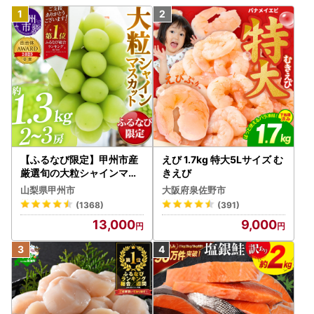
【ふるなび限定】甲州市産
えび 1.7kg 特大5Lサイズ む
厳選旬の大粒シャインマス
きえび
カット 約1.3kg 2～3房【2
山梨県甲州市
大阪府泉佐野市
026年発送】（MG）B12-
(1368)
(391)
472 FN-Limited-VO シャ
13,000
9,000
インマスカット フルーツ