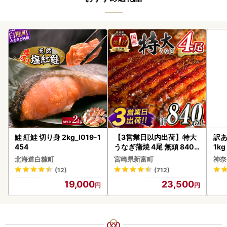
鮭 紅鮭 切り身 2kg_I019-1
【3営業日以内出荷】特大
訳あ
454
うなぎ蒲焼 4尾 無頭 840g
1k
以上 C388-840-3D
北海道白糠町
宮崎県新富町
神奈
(12)
(712)
19,000
23,500