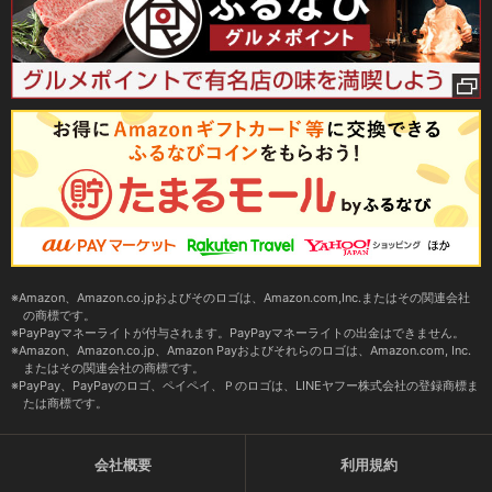
Amazon、Amazon.co.jpおよびそのロゴは、Amazon.com,Inc.またはその関連会社
の商標です。
PayPayマネーライトが付与されます。PayPayマネーライトの出金はできません。
Amazon、Amazon.co.jp、Amazon Payおよびそれらのロゴは、Amazon.com, Inc.
またはその関連会社の商標です。
PayPay、PayPayのロゴ、ペイペイ、Ｐのロゴは、LINEヤフー株式会社の登録商標ま
たは商標です。
会社概要
利用規約