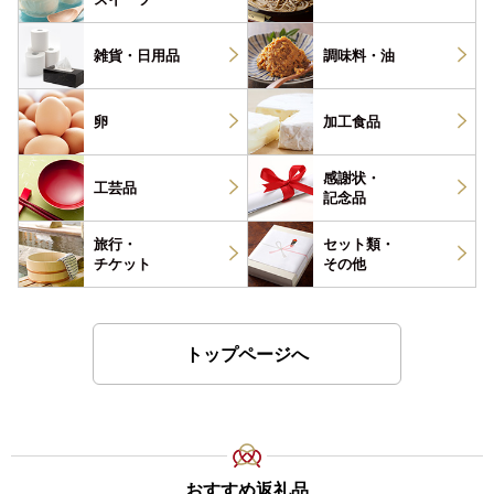
雑貨・
日用品
調味料・
油
卵
加工食品
感謝状・
工芸品
記念品
旅行・
セット類・
チケット
その他
トップページへ
おすすめ返礼品