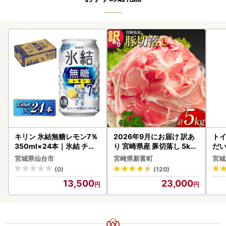
キリン 氷結無糖レモン7％
2026年9月にお届け 訳あ
ト
350ml×24本｜氷結 チュ
り 宮崎県産 豚切落し 5kg
だ
ーハイ 仙台市
C325-2506-2609
6ロ
宮城県仙台市
宮崎県新富町
宮城
(0)
(120)
13,500
23,000