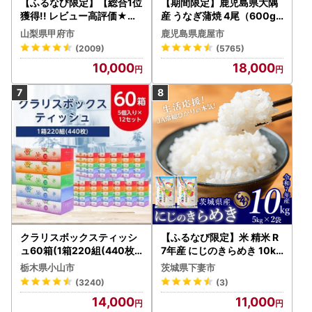
【ふるなび限定】【総合1位
【期間限定】鹿児島県大隅
獲得!! レビュー高評価★】
産 うなぎ蒲焼 4尾（600g
〈2026年度配送分〉山梨
） KN007-004-04-cp18
山梨県甲府市
鹿児島県鹿屋市
県産 シャインマスカット 2
うなぎ 鰻 魚 惣菜 総菜
(2009)
(5765)
～3房（1.0kg以上）シャイ
10,000
18,000
ン フルーツ FN-Limited-S
P
クラリスボックスティッシ
【ふるなび限定】米 精米 R
ュ60箱(1箱220組(440枚))
7年産 にじのきらめき 10kg
(5個入り×12セット)【配送
10月 FN-Limited-PR
栃木県小山市
茨城県下妻市
不可地域：離島・沖縄県】
(3240)
(3)
【1256759】
14,000
11,000