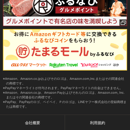
Amazon、Amazon.co.jpおよびそのロゴは、Amazon.com,Inc.またはその関連会社
の商標です。
PayPayマネーライトが付与されます。PayPayマネーライトの出金はできません。
Amazon、Amazon.co.jp、Amazon Payおよびそれらのロゴは、Amazon.com, Inc.
またはその関連会社の商標です。
PayPay、PayPayのロゴ、ペイペイ、Ｐのロゴは、LINEヤフー株式会社の登録商標ま
たは商標です。
会社概要
利用規約