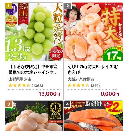
【ふるなび限定】甲州市産
えび 1.7kg 特大5Lサイズ む
厳選旬の大粒シャインマス
きえび
カット 約1.3kg 2～3房【2
山梨県甲州市
大阪府泉佐野市
026年発送】（MG）B12-
(1368)
(391)
472 FN-Limited-VO シャ
13,000
9,000
インマスカット フルーツ