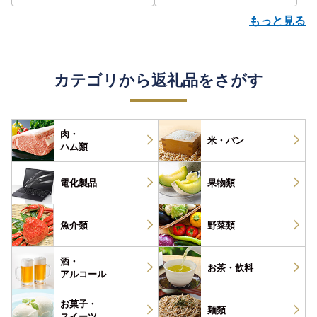
もっと見る
カテゴリから返礼品をさがす
肉・
米・パン
ハム類
電化製品
果物類
魚介類
野菜類
酒・
お茶・
飲料
アルコール
お菓子・
麺類
スイーツ