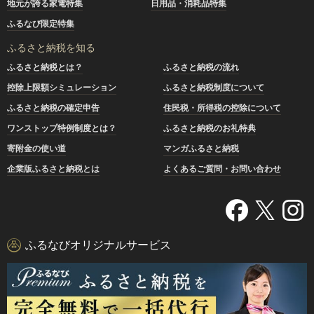
地元が誇る家電特集
日用品・消耗品特集
ふるなび限定特集
ふるさと納税を知る
ふるさと納税とは？
ふるさと納税の流れ
控除上限額シミュレーション
ふるさと納税制度について
ふるさと納税の確定申告
住民税・所得税の控除について
ワンストップ特例制度とは？
ふるさと納税のお礼特典
寄附金の使い道
マンガふるさと納税
企業版ふるさと納税とは
よくあるご質問・お問い合わせ
ふるなびオリジナルサービス