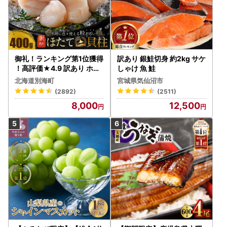
御礼！ランキング第1位獲得
訳あり 銀鮭切身 約2kg サケ
！高評価★4.9 訳あり ホタ
しゃけ 魚 鮭
テ 400g（ほたて 帆立 貝柱
北海道別海町
宮城県気仙沼市
冷凍 ）
(2892)
(2511)
8,000
12,500