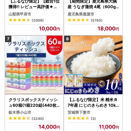
【ふるなび限定】【総合1位
【期間限定】鹿児島県大隅
獲得!! レビュー高評価★】
産 うなぎ蒲焼 4尾（600g
〈2026年度配送分〉山梨
） KN007-004-04-cp18
山梨県甲府市
鹿児島県鹿屋市
県産 シャインマスカット 2
うなぎ 鰻 魚 惣菜 総菜
(2009)
(5765)
～3房（1.0kg以上）シャイ
10,000
18,000
ン フルーツ FN-Limited-S
P
クラリスボックスティッシ
【ふるなび限定】米 精米 R
ュ60箱(1箱220組(440枚))
7年産 にじのきらめき 10kg
(5個入り×12セット)【配送
10月 FN-Limited-PR
栃木県小山市
茨城県下妻市
不可地域：離島・沖縄県】
(3240)
(3)
【1256759】
14,000
11,000