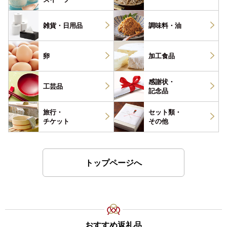
雑貨・
日用品
調味料・
油
卵
加工食品
感謝状・
工芸品
記念品
旅行・
セット類・
チケット
その他
トップページへ
おすすめ返礼品