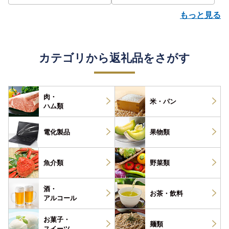
もっと見る
カテゴリから返礼品をさがす
肉・
米・パン
ハム類
電化製品
果物類
魚介類
野菜類
酒・
お茶・
飲料
アルコール
お菓子・
麺類
スイーツ