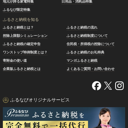
地元が誇る家電特集
日用品・消耗品特集
ふるなび限定特集
ふるさと納税を知る
ふるさと納税とは？
ふるさと納税の流れ
控除上限額シミュレーション
ふるさと納税制度について
ふるさと納税の確定申告
住民税・所得税の控除について
ワンストップ特例制度とは？
ふるさと納税のお礼特典
寄附金の使い道
マンガふるさと納税
企業版ふるさと納税とは
よくあるご質問・お問い合わせ
ふるなびオリジナルサービス