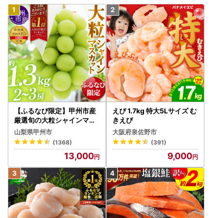
【ふるなび限定】甲州市産
えび 1.7kg 特大5Lサイズ む
厳選旬の大粒シャインマス
きえび
カット 約1.3kg 2～3房【2
山梨県甲州市
大阪府泉佐野市
026年発送】（MG）B12-
(1368)
(391)
472 FN-Limited-VO シャ
13,000
9,000
インマスカット フルーツ