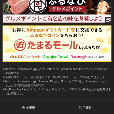
Amazon、Amazon.co.jpおよびそのロゴは、Amazon.com,Inc.またはその関連会社
の商標です。
PayPayマネーライトが付与されます。PayPayマネーライトの出金はできません。
Amazon、Amazon.co.jp、Amazon Payおよびそれらのロゴは、Amazon.com, Inc.
またはその関連会社の商標です。
PayPay、PayPayのロゴ、ペイペイ、Ｐのロゴは、LINEヤフー株式会社の登録商標ま
たは商標です。
会社概要
利用規約