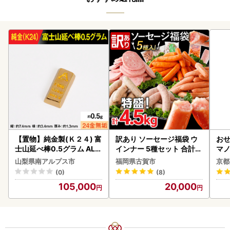
【置物】純金製(Ｋ２４) 富
訳あり ソーセージ福袋 ウ
おせ
士山延べ棒0.5グラム ALP
インナー 5種セット 合計4.
マノ
BK181
5kg ソーセージ
山梨県南アルプス市
福岡県古賀市
京都
(0)
(8)
105,000
20,000