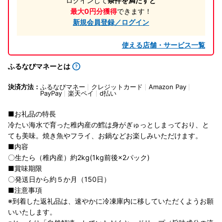
ログインして
条件を満たすと
最大0円分獲得
できます！
新規会員登録／ログイン
使える店舗・サービス一覧
ふるなびマネーとは
決済方法：
ふるなびマネー
クレジットカード
Amazon Pay
PayPay
楽天ペイ
d払い
■お礼品の特長
冷たい海水で育った稚内産の鱈は身がぎゅっとしまっており、と
ても美味。焼き魚やフライ、お鍋などお楽しみいただけます。
■内容
〇生たら（稚内産）約2kg(1kg前後×2パック)
■賞味期限
〇発送日から約５か月（150日）
■注意事項
※到着した返礼品は、速やかに冷凍庫内に移していただくようお願
いいたします。