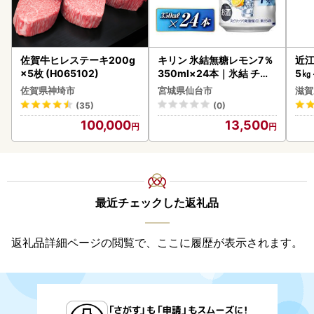
佐賀牛ヒレステーキ200g
キリン 氷結無糖レモン7％
近江
×5枚 (H065102)
350ml×24本｜氷結 チュ
5㎏
ーハイ 仙台市
菜 
佐賀県神埼市
宮城県仙台市
滋賀
(35)
(0)
100,000
13,500
最近チェックした返礼品
返礼品詳細ページの閲覧で、ここに履歴が表示されます。