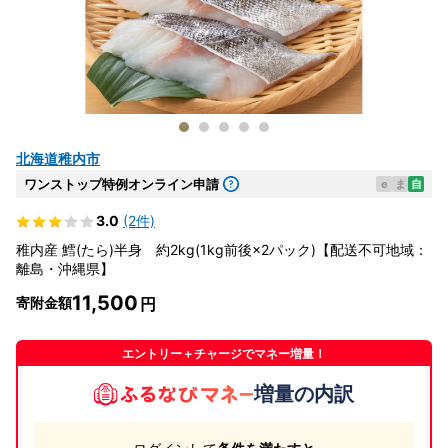
北海道稚内市
ワンストップ特例オンライン申請
e
ま
自
3.0
(2件)
稚内産 鱈(たら)半身 約2kg(1kg前後×2パック)【配送不可地域：
離島・沖縄県】
11,500
寄附金額
エントリー＋チャージでマネー増量！
増量の内訳