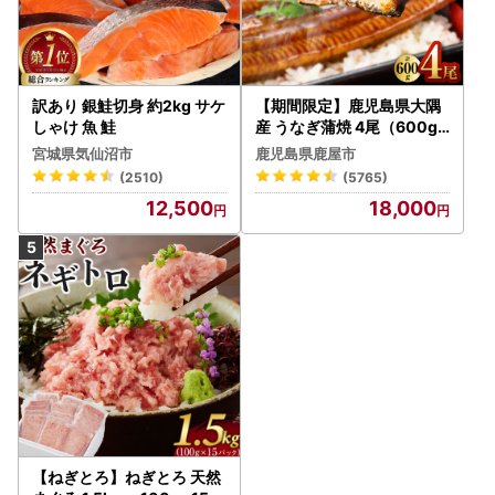
訳あり 銀鮭切身 約2kg サケ
【期間限定】鹿児島県大隅
しゃけ 魚 鮭
産 うなぎ蒲焼 4尾（600g
） KN007-004-04-cp18
宮城県気仙沼市
鹿児島県鹿屋市
うなぎ 鰻 魚 惣菜 総菜
(2510)
(5765)
12,500
18,000
【ねぎとろ】ねぎとろ 天然