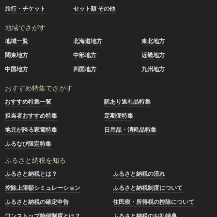
旅行・チケット
セット類 その他
地域でさがす
地域一覧
北海道地方
東北地方
関東地方
中部地方
近畿地方
中国地方
四国地方
九州地方
おすすめ特集でさがす
おすすめ特集一覧
訳あり返礼品特集
担当者おすすめ特集
定期便特集
地元が誇る家電特集
日用品・消耗品特集
ふるなび限定特集
ふるさと納税を知る
ふるさと納税とは？
ふるさと納税の流れ
控除上限額シミュレーション
ふるさと納税制度について
ふるさと納税の確定申告
住民税・所得税の控除について
ワンストップ特例制度とは？
ふるさと納税のお礼特典