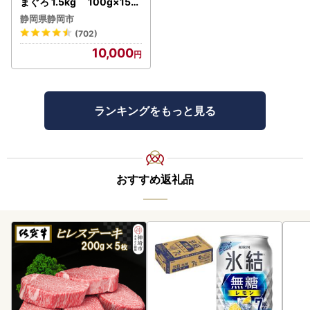
まぐろ 1.5kg 100g×15パ
ック
静岡県静岡市
(702)
10,000
ランキングをもっと見る
おすすめ返礼品