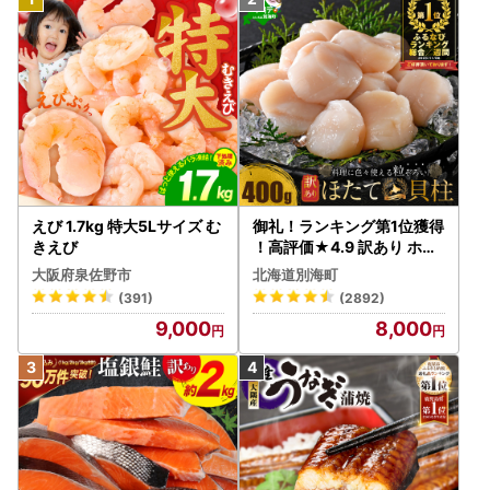
えび 1.7kg 特大5Lサイズ む
御礼！ランキング第1位獲得
きえび
！高評価★4.9 訳あり ホタ
テ 400g（ほたて 帆立 貝柱
大阪府泉佐野市
北海道別海町
冷凍 ）
(391)
(2892)
9,000
8,000