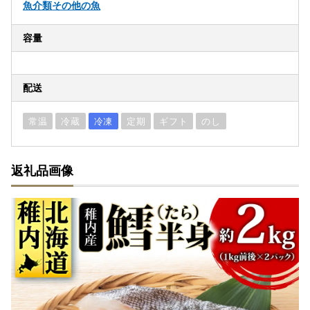
魚介類
その他の魚
容量
配送
常温
冷蔵
冷凍
定期
ギフト
のし
返礼品画像