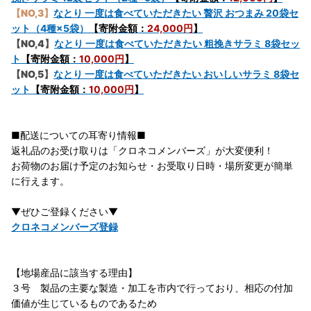
【NO,3】
なとり 一度は食べていただきたい 贅沢 おつまみ 20袋セ
ット（4種×5袋）
【寄附金額：
24,000円
】
【NO,4】
なとり 一度は食べていただきたい 粗挽きサラミ 8袋セッ
ト
【寄附金額：
10,000円
】
【NO,5】
なとり 一度は食べていただきたい おいしいサラミ 8袋セ
ット
【寄附金額：
10,000円
】
■配送についての耳寄り情報■
返礼品のお受け取りは「クロネコメンバーズ」が大変便利！
お荷物のお届け予定のお知らせ・お受取り日時・場所変更が簡単
に行えます。
▼ぜひご登録ください▼
クロネコメンバーズ登録
【地場産品に該当する理由】
３号 製品の主要な製造・加工を市内で行っており、相応の付加
価値が生じているものであるため