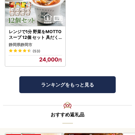
レンジで1分 野菜をMOTTO
スープ 12個 セット 具だく
さんスープ 朝食 惣菜 国産
静岡県静岡市
野菜 常温保存
(53)
24,000
ランキングをもっと見る
おすすめ返礼品