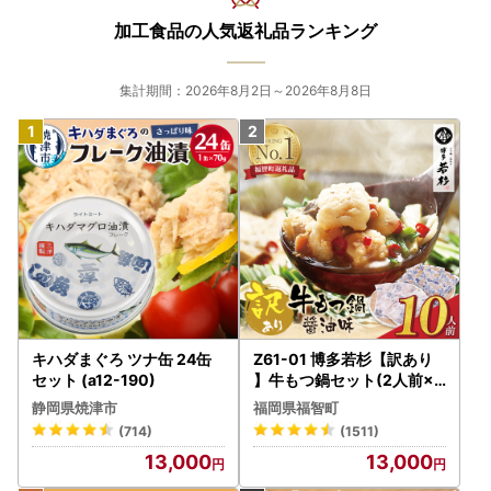
加工食品の人気返礼品ランキング
集計期間：2026年8月2日～2026年8月8日
キハダまぐろ ツナ缶 24缶
Z61-01 博多若杉【訳あり
セット (a12-190)
】牛もつ鍋セット(2人前×5
) 10人前 もつ鍋
静岡県焼津市
福岡県福智町
(714)
(1511)
13,000
13,000