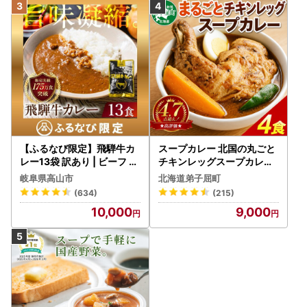
【ふるなび限定】飛騨牛カ
スープカレー 北国の丸ごと
レー13袋 訳あり | ビーフ レ
チキンレッグスープカレー
トルト 訳あり DC006-CP
4個 3739
岐阜県高山市
北海道弟子屈町
01 FN-Limited-VO
(634)
(215)
10,000
9,000