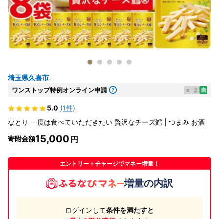
埼玉県久喜市
ワンストップ特例オンライン申請
e
ま
自
5.0
(1件)
なとり 一度は食べていただきたい 贅沢なチーズ鱈 | つまみ お酒
15,000
寄附金額
エントリー＋チャージでマネー増量！
増量の内訳
ログインして
条件を満たすと