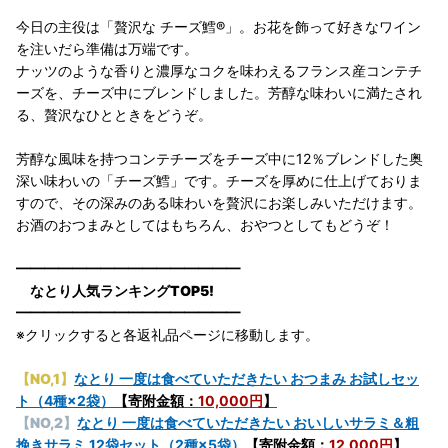
今日の主役は「贅沢な チーズ鱈®」。お花を飾って好きなワイン
を注いだら準備は万端です。
ナッツのような香りと濃厚なコクを味わえるフランス産コンテチ
ーズを、チーズ中にブレンドしました。芳醇な味わいに満たされ
る、贅沢なひとときをどうぞ。
芳醇な風味を持つコンテチーズをチーズ中に12％ブレンドした奥
深い味わいの「チーズ鱈」です。チーズを厚めに仕上げておりま
すので、その深みのある味わいを贅沢にお楽しみいただけます。
お酒のおつまみとしてはもちろん、おやつとしてもどうぞ！
━━━━━━━━━━━━━━━━
なとり人気ランキングTOP5!
━━━━━━━━━━━━━━━━
※クリックすると各返礼品ページに移動します。
【NO,1】
なとり 一度は食べていただきたい おつまみ お試しセッ
ト（4種×2袋）
【寄附金額：
10,000円
】
【NO,2】
なとり 一度は食べていただきたい おいしいサラミ＆粗
挽きサラミ 12袋セット（2種×5袋）
【寄附金額：
12,000円
】