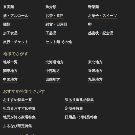
果実類
魚介類
野菜類
酒・アルコール
お茶・飲料
お菓子・スイーツ
麺類
雑貨・日用品
卵
加工食品
工芸品
感謝状・記念品
旅行・チケット
セット類 その他
地域でさがす
地域一覧
北海道地方
東北地方
関東地方
中部地方
近畿地方
中国地方
四国地方
九州地方
おすすめ特集でさがす
おすすめ特集一覧
訳あり返礼品特集
担当者おすすめ特集
定期便特集
地元が誇る家電特集
日用品・消耗品特集
ふるなび限定特集