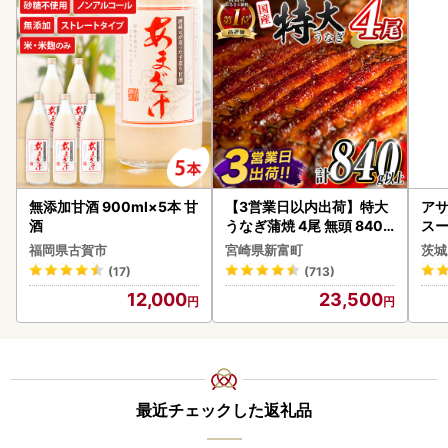
無添加甘酒 900ml×5本 甘
【3営業日以内出荷】特大
アサ
酒
うなぎ蒲焼 4尾 無頭 840g
スー
以上 C388-840-3D
8本
福岡県古賀市
宮崎県新富町
茨城
(17)
(713)
12,000
23,500
最近チェックした返礼品