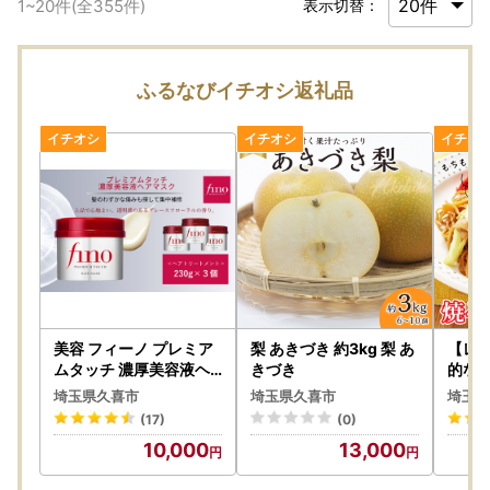
1
~
20
件(全
355
件)
表示切替：
ふるなびイチオシ返礼品
美容 フィーノ プレミア
梨 あきづき 約3kg 梨 あ
【レ
ムタッチ 濃厚美容液ヘ
きづき
的な冷
アマスク 230g 3個
ば革命 12
埼玉県久喜市
埼玉県久喜市
埼玉県
喜市
(17)
(0)
10,000
13,000