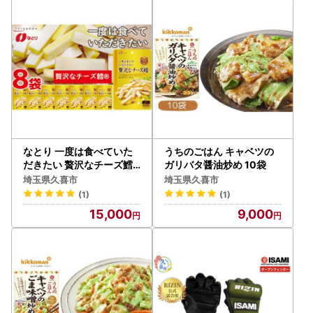
なとり 一度は食べていた
うちのごはん キャベツの
だきたい 贅沢なチーズ鱈 |
ガリバタ醤油炒め 10袋
つまみ お酒
埼玉県久喜市
埼玉県久喜市
(1)
(1)
15,000
9,000