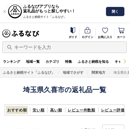
ふるなびアプリなら
返礼品がもっと探しやすい！
開く
ふるさと納税サイト「ふるなび」
ガイド
ログイン
お気に入り
カート
キーワードを入力
ランキング
地域一覧
カテゴリ
特集
ふるさと納税を知る
キャンペ
ふるさと納税サイト「ふるなび」
地域でさがす
関東地方
埼玉県久
埼玉県久喜市の返礼品一覧
おすすめ順
安い順
高い順
レビュー件数順
レビュー評価順