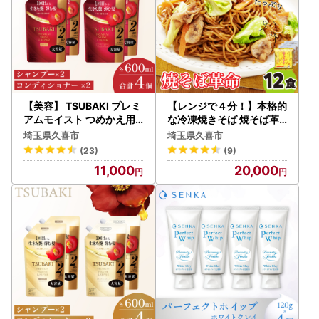
【美容】 TSUBAKI プレミ
【レンジで４分！】本格的
アムモイスト つめかえ用
な冷凍焼きそば 焼そば革
600ml 4個| 美容 シャンプ
命 12食 | 埼玉県 久喜市
埼玉県久喜市
埼玉県久喜市
ー
(23)
(9)
11,000
20,000