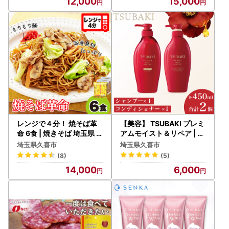
12,000
15,000
レンジで４分！ 焼そば革
【美容】 TSUBAKI プレミ
命 6食 | 焼きそば 埼玉県
アムモイスト＆リペア | 美
久喜市
容 シャンプー
埼玉県久喜市
埼玉県久喜市
(8)
(5)
14,000
6,000