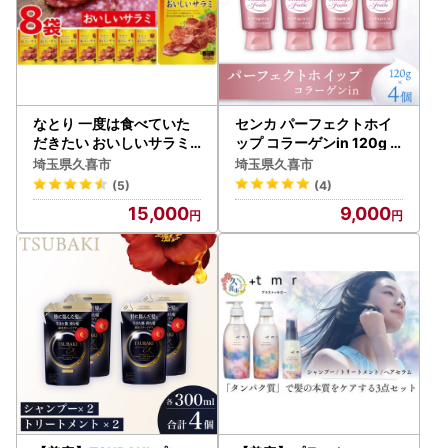
なとり 一度は食べていた
センカ パーフェクトホイ
だきたい おいしいサラミ |
ップ コラーゲンin 120g 4
つまみ お酒
個 | 美容 洗顔
埼玉県久喜市
埼玉県久喜市
(5)
(4)
15,000
9,000