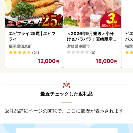
エビフライ 25尾 | エビフ
＜2026年9月発送＞小分
ピエ
ライ
け＆パラパラ！宮崎県産鶏
パス
ももカット合計3kg_K043
福岡県須恵町
宮崎県串間市
福岡
-009-2609
(21)
(0)
12,000
18,000
最近チェックした返礼品
返礼品詳細ページの閲覧で、ここに履歴が表示されます。