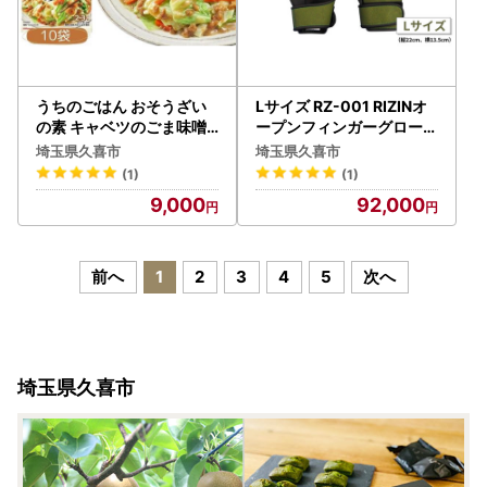
うちのごはん おそうざい
Lサイズ RZ-001 RIZINオ
の素 キャベツのごま味噌
ープンフィンガーグローブ
炒め 10袋 ｜ おかず お惣
| ボクシング 格闘技用品
埼玉県久喜市
埼玉県久喜市
菜
(1)
(1)
9,000
92,000
前へ
1
2
3
4
5
次へ
埼玉県久喜市