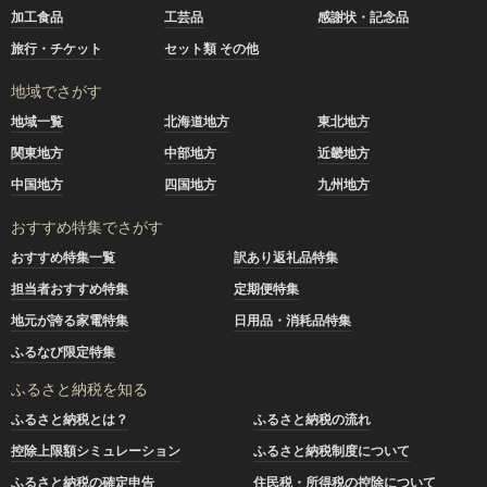
加工食品
工芸品
感謝状・記念品
旅行・チケット
セット類 その他
地域でさがす
地域一覧
北海道地方
東北地方
関東地方
中部地方
近畿地方
中国地方
四国地方
九州地方
おすすめ特集でさがす
おすすめ特集一覧
訳あり返礼品特集
担当者おすすめ特集
定期便特集
地元が誇る家電特集
日用品・消耗品特集
ふるなび限定特集
ふるさと納税を知る
ふるさと納税とは？
ふるさと納税の流れ
控除上限額シミュレーション
ふるさと納税制度について
ふるさと納税の確定申告
住民税・所得税の控除について