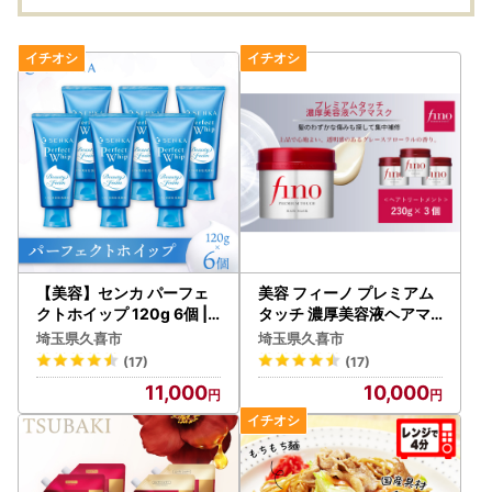
【美容】センカ パーフェ
美容 フィーノ プレミアム
クトホイップ 120g 6個 |
タッチ 濃厚美容液ヘアマ
美容 洗顔
スク 230g 3個
埼玉県久喜市
埼玉県久喜市
(17)
(17)
11,000
10,000