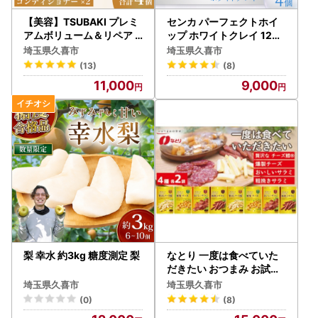
【美容】TSUBAKI プレミ
センカ パーフェクトホイ
アムボリューム＆リペア
ップ ホワイトクレイ 120g
つめかえ用 600ml 4個 |
4個 | 美容 洗顔
埼玉県久喜市
埼玉県久喜市
美容 シャンプー
(13)
(8)
11,000
9,000
梨 幸水 約3kg 糖度測定 梨
なとり 一度は食べていた
だきたい おつまみ お試し
セット（4種×2袋） | つま
埼玉県久喜市
埼玉県久喜市
み お酒
(0)
(8)