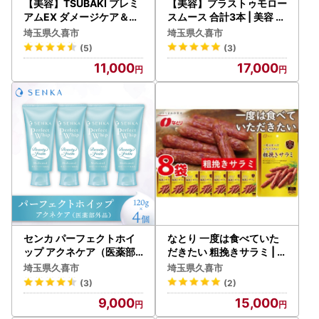
【美容】TSUBAKI プレミ
【美容】プラストゥモロー
アムEX ダメージケア＆リ
スムース 合計3本 | 美容 シ
ペア つめかえ用 300ml 4
ャンプー
埼玉県久喜市
埼玉県久喜市
個 | 美容 シャンプー
(5)
(3)
11,000
17,000
センカ パーフェクトホイ
なとり 一度は食べていた
ップ アクネケア（医薬部
だきたい 粗挽きサラミ | つ
外品） 120g 4個 | 美容 洗
まみ お酒
埼玉県久喜市
埼玉県久喜市
顔
(3)
(2)
9,000
15,000