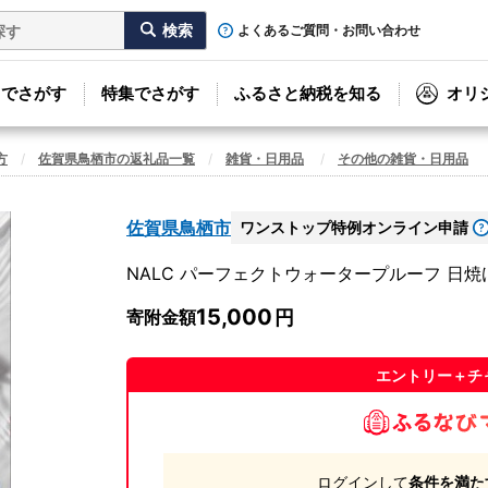
よくあるご質問・お問い合わせ
リでさがす
特集でさがす
ふるさと納税を知る
オリ
方
佐賀県鳥栖市の返礼品一覧
雑貨・日用品
その他の雑貨・日用品
佐賀県鳥栖市
ワンストップ特例オンライン申請
NALC パーフェクトウォータープルーフ 日焼け
15,000
寄附金額
エントリー＋チ
ログインして
条件を満た