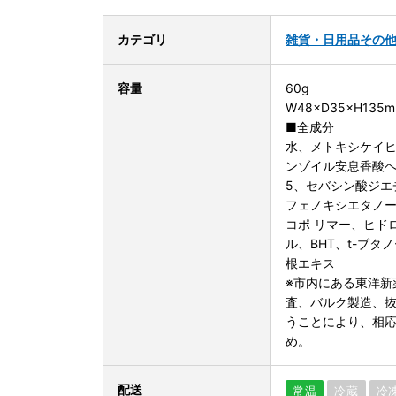
カテゴリ
雑貨・日用品
その
容量
60g
W48×D35×H135
■全成分
水、メトキシケイヒ
ンゾイル安息香酸ヘ
5、セバシン酸ジエ
フェノキシエタノー
コポ リマー、ヒド
ル、BHT、t-ブタ
根エキス
※市内にある東洋新
査、バルク製造、
うことにより、相応
め。
配送
常温
冷蔵
冷