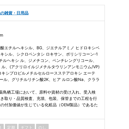
他の雑貨・日用品
mm
酸エチルへキシル、BG、ジエチルアミノ ヒドロキシベ
キシル、シクロペンタシ ロキサン、ポリシリコーン-1
チルヘキシ ル、ジメチコン、ペンチレングリコール、
 ル、(アクリロイルジメチルタウリンアンモニウム/VP)
ロキシプロピルメチルセルロースステアロキシ エーテ
ノール、グリチルリチン酸2K、ヒア ルロン酸Na、クララ
薬鳥栖工場において、原料や資材の受け入れ、受入検
抜き取り・品質検査、充填、包装、保管までの工程を行
の付加価値が生じている化粧品（OEM製品）であるた
凍
定期
ギフト
のし