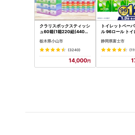
クラリスボックスティッシ
トイレットペーパ
ュ60箱(1箱220組(440枚)
ル 96ロール トイ
)(5個入り×12セット)【配
001-012]
栃木県小山市
静岡県富士市
送不可地域：離島・沖縄県
】【1256759】
(3240)
(11
14,000
1