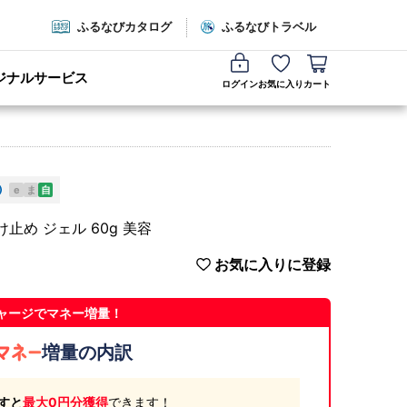
ふるなびカタログ
ふるなびトラベル
ジナルサービス
ログイン
お気に入り
カート
e
ま
自
止め ジェル 60g 美容
お気に入りに登録
ャージでマネー増量！
増量の内訳
すと
最大0円分獲得
できます！