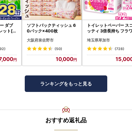
ー ダブ
ソフトパックティッシュ 6
トイレットペーパー ス
レット[sf
0パック×400枚
ッティ 3倍長持ち フラ
パック 4ロール×6P
大阪府泉佐野市
埼玉県草加市
92)
(50)
(728)
7,000
10,000
15,00
ランキングをもっと見る
おすすめ返礼品