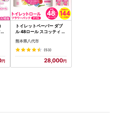
コ
トイレットペーパー ダブ
ワー
ル 48ロール スコッティ ト
イレット
熊本県八代市
(53)
0
28,000