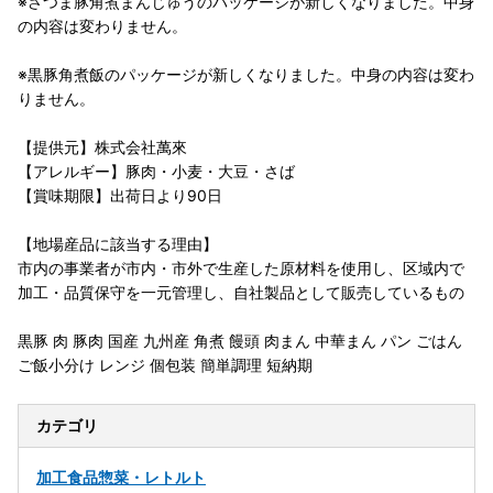
※さつま豚角煮まんじゅうのパッケージが新しくなりました。中身
の内容は変わりません。
※黒豚角煮飯のパッケージが新しくなりました。中身の内容は変わ
りません。
【提供元】株式会社萬來
【アレルギー】豚肉・小麦・大豆・さば
【賞味期限】出荷日より90日
【地場産品に該当する理由】
市内の事業者が市内・市外で生産した原材料を使用し、区域内で
加工・品質保守を一元管理し、自社製品として販売しているもの
黒豚 肉 豚肉 国産 九州産 角煮 饅頭 肉まん 中華まん パン ごはん
ご飯小分け レンジ 個包装 簡単調理 短納期
カテゴリ
加工食品
惣菜・レトルト