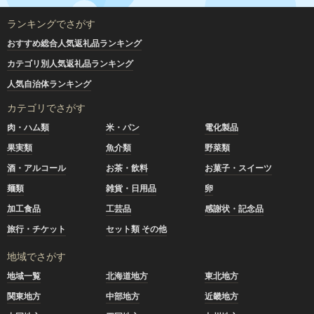
ランキングでさがす
おすすめ総合人気返礼品ランキング
カテゴリ別人気返礼品ランキング
人気自治体ランキング
カテゴリでさがす
肉・ハム類
米・パン
電化製品
果実類
魚介類
野菜類
酒・アルコール
お茶・飲料
お菓子・スイーツ
麺類
雑貨・日用品
卵
加工食品
工芸品
感謝状・記念品
旅行・チケット
セット類 その他
地域でさがす
地域一覧
北海道地方
東北地方
関東地方
中部地方
近畿地方