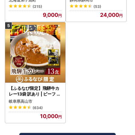
野菜 常温保存
(215)
(53)
9,000
24,000
【ふるなび限定】飛騨牛カ
レー13袋 訳あり | ビーフ レ
トルト 訳あり DC006-CP
岐阜県高山市
01 FN-Limited-VO
(634)
10,000