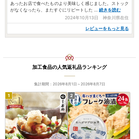
あったお店で食べたものより美味しく感じました。ストック
志布志市は総務大臣よりふるさと納税の指定を受けた自治体
がなくなったら、またすぐにリピートした
...
続きを読む
です。
2024年10月13日 神奈川県在住
レビューをもっと見る
【配送に関するご注意】
配送会社の状況や天候等によるやむを得ない理由で配送が困
難になる場合、
ページ内記載の配送期間内にお届けできないことがありま
す。
特に、積雪や大雨、台風などの発生時は遅延の可能性が高ま
加工食品の人気返礼品ランキング
ります。予めご了承ください。
集計期間：2026年8月1日～2026年8月7日
【重要】コピー(偽物)サイトにご注意ください
▼コピーサイトの特徴
・複数ショップからページデザイン、商品画像、バナーを不
正に転用（コピー）している
・右クリックでページのソースを表示した際、ページのタイ
トルと店名が異なっている。
・会社所在地と電話番号が矛盾している、または不備がある
・会社概要や支払い方法、注文確定メールなどの日本語表記