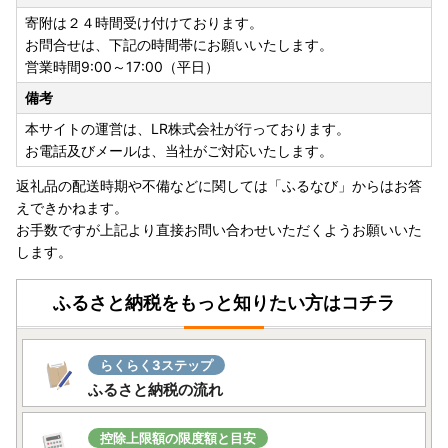
は寄附者様負担となります。
寄附は２４時間受け付けております。
志布志市では負担いたしかねますため、予めご了承のうえ、
お問合せは、下記の時間帯にお願いいたします。
ご寄附賜りますようよろしくお願い申し上げます。
営業時間9:00～17:00（平日）
・不在日が事前にお分かりの場合は、備考欄にご入力くださ
備考
い。なお、志布志市では、原則入金確認後翌月までの配送と
させていただいております。
本サイトの運営は、LR株式会社が行っております。
つきまして不在日の入力は、入金確認後翌月までの範囲内で
お電話及びメールは、当社がご対応いたします。
お願いいたします。
返礼品の配送時期や不備などに関しては「ふるなび」からはお答
入金確認後翌々月以降の設定をされますと、お礼品の価格変
えできかねます。
動や在庫の確保が困難となり
お手数ですが上記より直接お問い合わせいただくようお願いいた
お礼品をお届けできませんのでご理解いただきますよう、よ
します。
ろしくお願い申し上げます。
・ワンストップ特例制度をご利用かつマイナンバー通知カー
ふるさと納税をもっと知りたい方はコチラ
ドをご利用の方は通知カードに記載された氏名、住所等が住
民票に記載されている事項と一致している場合に限り、通知
カードをマイナンバーを証明する書類として利用することが
らくらく3ステップ
可能です。
ふるさと納税の流れ
以上をご了承の上、お申し込みくださいますようお願い申し
上げます。
控除上限額の限度額と目安