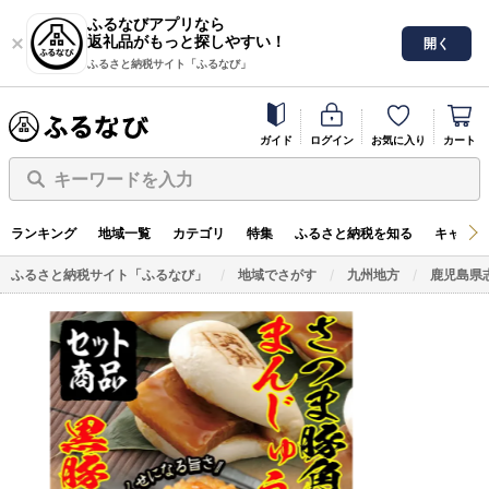
ふるなびアプリなら
返礼品がもっと探しやすい！
開く
ふるさと納税サイト「ふるなび」
ガイド
ログイン
お気に入り
カート
キーワードを入力
ランキング
地域一覧
カテゴリ
特集
ふるさと納税を知る
キャンペ
ふるさと納税サイト「ふるなび」
地域でさがす
九州地方
鹿児島県