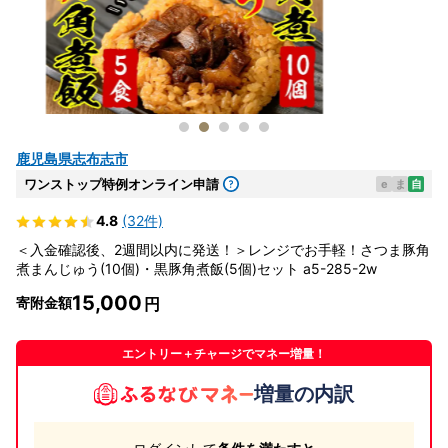
鹿児島県志布志市
ワンストップ特例オンライン申請
e
ま
自
4.8
(32件)
＜入金確認後、2週間以内に発送！＞レンジでお手軽！さつま豚角
煮まんじゅう(10個)・黒豚角煮飯(5個)セット a5-285-2w
15,000
寄附金額
エントリー＋チャージでマネー増量！
増量の内訳