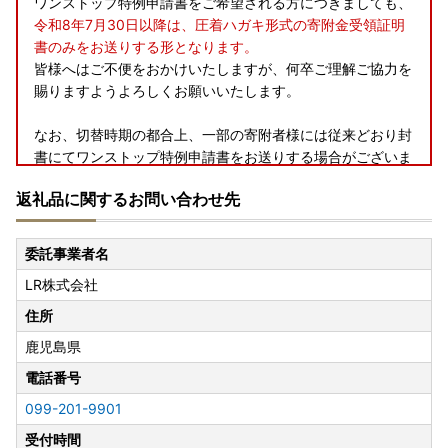
ワンストップ特例申請書をご希望される方につきましても、
令和8年7月30日以降は、圧着ハガキ形式の寄附金受領証明
書のみをお送りする形となります。
皆様へはご不便をおかけいたしますが、何卒ご理解ご協力を
賜りますようよろしくお願いいたします。
なお、切替時期の都合上、一部の寄附者様には従来どおり封
書にてワンストップ特例申請書をお送りする場合がございま
すので、予めご了承ください。
返礼品に関するお問い合わせ先
【ご寄附の前に必ずご確認くださいませ】
・寄附後のキャンセルは受け付けておりません。
委託事業者名
・返礼品到着後は速やかに中身をご確認をお願いいたしま
LR株式会社
す。
発送には万全を期しておりますが、万が一返礼品に不良・破
住所
損・誤納品などございましたら、＜返礼品到着後、翌日中ま
鹿児島県
でに写真(画像)を添付＞のうえメールにてお問合せ先までご
連絡くださいませ。
電話番号
日数が経ったものに関しましてはご対応いたしかねる場合が
099-201-9901
ございます。
受付時間
・寄附者様の転居等による転送にかかる諸経費につきまして