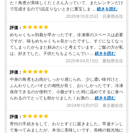
た！角煮が美味しくたくさん入っていて、またレンチンだけ
【寄付金受領証明書の発送につきまして】
で完成するので1品足りないときに重宝しま
...
続きを読む
2020年4月より志布志市より発送する寄付金受領証明書が圧
2025年10月25日 兵庫県在住
着はがきでのお届けとなります。
（ワンストップ特例申請書希望の方は封筒に同封しておりま
す）
めちゃくちゃ到着が早かったです。冷凍庫のスペースは必要
確定申告にて必要となりますので大切に保管をお願い致しま
ですが、味もめちゃくちゃ良かったですし、すぐになくなっ
す。
てしまったからまた頼みたいと考えています。ご飯の方が私
は、好きでした。子供たちもよろこんでい
...
続きを読む
【ワンストップ特例申請書の受付済書について】
2025年04月13日 愛知県在住
志布志市ではワンストップ特例申請書の受付済書については
メールにて送付致します。
下記アドレスより控除等に関してのメールが送られます。
中身の角煮もお肉がしっかり感じられ、少し濃い味付けと、
予めご了承くださいますようお願い申し上げます。
ふんわりしたパオとの相性が良く、おいしかったです。冷凍
保存できるのが便利で、小腹がすいた時に温めてするに食べ
られるのでとっても助かりました！お酒の
...
続きを読む
【shibushi@do-furusato.com】
2024年12月01日 東京都在住
携帯電話でドメイン指定受信を設定されている場合は「shib
ushi@do-furusato.com」からのメールを受け取れるよう設
寄付の手続きをして、わりとすぐに届きました。早速チンし
定をお願い致します。
て食べてみましたが、本当に美味しいです。長崎の観光地に