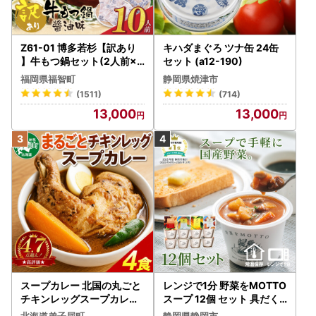
が不自然
・正規サイトの販売価格よりも低価格で表示している（値引
き、割引商品が中心）
Z61-01 博多若杉【訳あり
キハダまぐろ ツナ缶 24缶
・振込先名が個人名となっている
】牛もつ鍋セット(2人前×5
セット (a12-190)
) 10人前 もつ鍋
福岡県福智町
静岡県焼津市
万が一、入金をしてしまったなどの場合には、消費者センタ
(1511)
(714)
ーや最寄の都道府県のサイバー犯罪相談窓口などの公的機関
13,000
13,000
までご相談ください。
スープカレー 北国の丸ごと
レンジで1分 野菜をMOTTO
チキンレッグスープカレー
スープ 12個 セット 具だく
4個 3739
さんスープ 朝食 惣菜 国産
北海道弟子屈町
静岡県静岡市