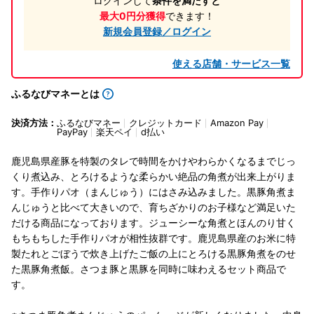
ログインして
条件を満たすと
最大0円分獲得
できます！
新規会員登録／ログイン
使える店舗・サービス一覧
ふるなびマネーとは
決済方法：
ふるなびマネー
クレジットカード
Amazon Pay
PayPay
楽天ペイ
d払い
鹿児島県産豚を特製のタレで時間をかけやわらかくなるまでじっ
くり煮込み、とろけるような柔らかい絶品の角煮が出来上がりま
す。手作りパオ（まんじゅう）にはさみ込みました。黒豚角煮ま
んじゅうと比べて大きいので、育ちざかりのお子様など満足いた
だける商品になっております。ジューシーな角煮とほんのり甘く
もちもちした手作りパオが相性抜群です。鹿児島県産のお米に特
製たれとごぼうで炊き上げたご飯の上にとろける黒豚角煮をのせ
た黒豚角煮飯。さつま豚と黒豚を同時に味わえるセット商品で
す。