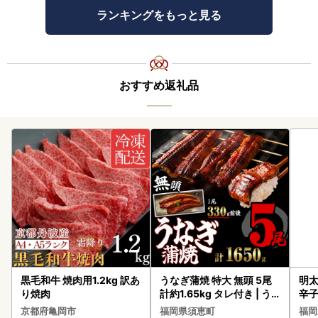
ランキングをもっと見る
おすすめ返礼品
黒毛和牛 焼肉用1.2kg 訳あ
うなぎ蒲焼 特大 無頭 5尾
明太
り焼肉
計約1.65kg タレ付き | う
辛
なぎ蒲焼
京都府亀岡市
福岡県須恵町
福岡