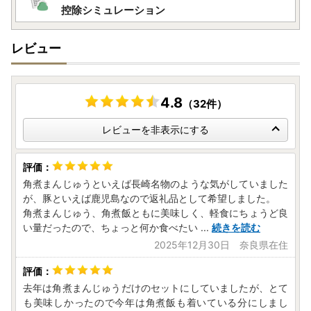
控除シミュレーション
【自治体マイページについて】
レビュー
ふるさと納税にまつわる便利な機能を無料で利用できる「自
治体マイページ」が、2022年9月にリニューアル＆再開しま
した！
・寄附状況の確認
4.8
（32件）
・完全オンラインでのワンストップ特例申請
・返礼品の配送状況の確認
レビューを非表示にする
・お問い合わせ機能
・寄附金受領証明書の再発行（ダウンロード）
・寄附情報（氏名・住所）の変更届の提出
角煮まんじゅうといえば長崎名物のような気がしていました
新たな機能が加わり、ふるさと納税の各種手続きがお手軽に
が、豚といえば鹿児島なので返礼品として希望しました。
行えるようになります。
角煮まんじゅう、角煮飯ともに美味しく、軽食にちょうど良
い量だったので、ちょっと何か食べたい
...
続きを読む
▼ご登録や詳細については下記のURLよりご確認ください。
2025年12月30日 奈良県在住
https://mypg.jp/
去年は角煮まんじゅうだけのセットにしていましたが、とて
も美味しかったので今年は角煮飯も着いている分にしまし