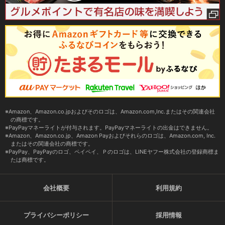
Amazon、Amazon.co.jpおよびそのロゴは、Amazon.com,Inc.またはその関連会社
の商標です。
PayPayマネーライトが付与されます。PayPayマネーライトの出金はできません。
Amazon、Amazon.co.jp、Amazon Payおよびそれらのロゴは、Amazon.com, Inc.
またはその関連会社の商標です。
PayPay、PayPayのロゴ、ペイペイ、Ｐのロゴは、LINEヤフー株式会社の登録商標ま
たは商標です。
会社概要
利用規約
プライバシーポリシー
採用情報