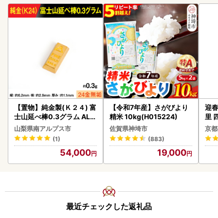
【置物】純金製(Ｋ２４) 富
【令和7年産】さがびより
迎春
士山延べ棒0.3グラム ALP
精米 10kg(H015224)
里 
BK193
20
山梨県南アルプス市
佐賀県神埼市
京都
(1)
(883)
54,000
19,000
最近チェックした返礼品