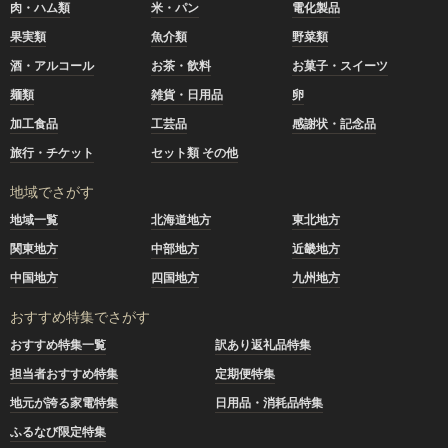
肉・ハム類
米・パン
電化製品
果実類
魚介類
野菜類
酒・アルコール
お茶・飲料
お菓子・スイーツ
麺類
雑貨・日用品
卵
加工食品
工芸品
感謝状・記念品
旅行・チケット
セット類 その他
地域でさがす
地域一覧
北海道地方
東北地方
関東地方
中部地方
近畿地方
中国地方
四国地方
九州地方
おすすめ特集でさがす
おすすめ特集一覧
訳あり返礼品特集
担当者おすすめ特集
定期便特集
地元が誇る家電特集
日用品・消耗品特集
ふるなび限定特集