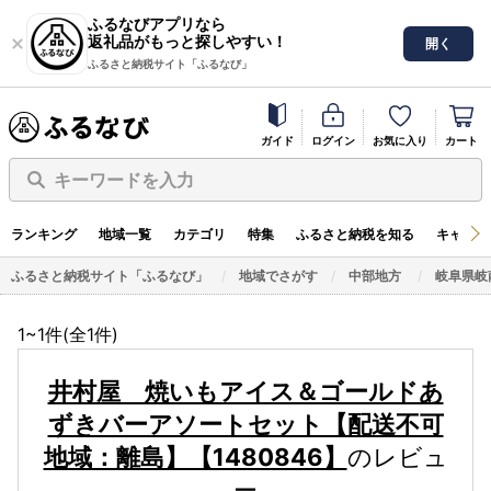
ふるなびアプリなら
返礼品がもっと探しやすい！
開く
ふるさと納税サイト「ふるなび」
ガイド
ログイン
お気に入り
カート
キーワードを入力
ランキング
地域一覧
カテゴリ
特集
ふるさと納税を知る
キャンペ
ふるさと納税サイト「ふるなび」
地域でさがす
中部地方
岐阜県岐
1~1件(全
1
件)
井村屋 焼いもアイス＆ゴールドあ
ずきバーアソートセット【配送不可
地域：離島】【1480846】
のレビュ
ー