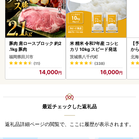
豚肉 肩ロースブロック 約2
米 精米 令和7年産 コシヒ
【予
.1kg 豚肉
カリ 10kg スピード発送
から
らい
福岡県田川市
茨城県八千代町
北海
g 
(11)
(338)
)【
14,000
16,000
最近チェックした返礼品
返礼品詳細ページの閲覧で、ここに履歴が表示されます。