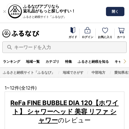
ふるなびアプリなら
返礼品がもっと探しやすい！
開く
ふるさと納税サイト「ふるなび」
ガイド
ログイン
お気に入り
カート
キーワードを入力
ランキング
地域一覧
カテゴリ
特集
ふるさと納税を知る
キャンペ
ふるさと納税サイト「ふるなび」
地域でさがす
中部地方
愛知県名
1~12件(全
12
件)
ReFa FINE BUBBLE DIA 120【ホワイ
ト】 シャワーヘッド 美容 リファ シ
ャワー
のレビュー