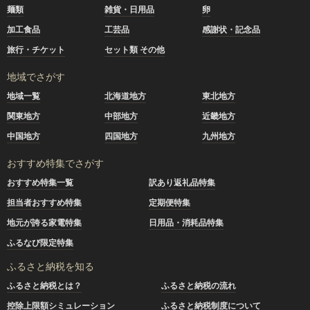
麺類
雑貨・日用品
卵
加工食品
工芸品
感謝状・記念品
旅行・チケット
セット類 その他
地域でさがす
地域一覧
北海道地方
東北地方
関東地方
中部地方
近畿地方
中国地方
四国地方
九州地方
おすすめ特集でさがす
おすすめ特集一覧
訳あり返礼品特集
担当者おすすめ特集
定期便特集
地元が誇る家電特集
日用品・消耗品特集
ふるなび限定特集
ふるさと納税を知る
ふるさと納税とは？
ふるさと納税の流れ
控除上限額シミュレーション
ふるさと納税制度について