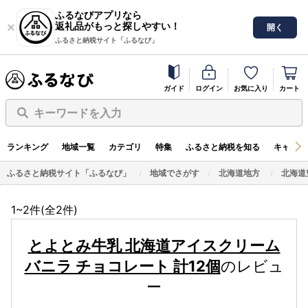
ふるなびアプリなら
返礼品がもっと探しやすい！
開く
ふるさと納税サイト「ふるなび」
ガイド
ログイン
お気に入り
カート
キーワードを入力
ランキング
地域一覧
カテゴリ
特集
ふるさと納税を知る
キャンペ
ふるさと納税サイト「ふるなび」
地域でさがす
北海道地方
北海道
1~2件(全
2
件)
とよとみ牛乳 北海道アイスクリーム
バニラ チョコレート 計12個
のレビュ
ー