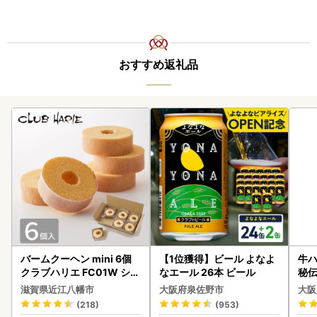
おすすめ返礼品
バームクーヘン mini 6個
【1位獲得】ビール よなよ
牛ハ
クラブハリエ FC01W シェ
なエール 26本 ビール
秘伝
アボックス バウムクーヘ
焼肉
滋賀県近江八幡市
大阪府泉佐野市
大阪
ン
(218)
(953)