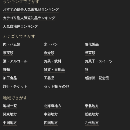
ランキングでさがす
おすすめ総合人気返礼品ランキング
カテゴリ別人気返礼品ランキング
人気自治体ランキング
カテゴリでさがす
肉・ハム類
米・パン
電化製品
果実類
魚介類
野菜類
酒・アルコール
お茶・飲料
お菓子・スイーツ
麺類
雑貨・日用品
卵
加工食品
工芸品
感謝状・記念品
旅行・チケット
セット類 その他
地域でさがす
地域一覧
北海道地方
東北地方
関東地方
中部地方
近畿地方
中国地方
四国地方
九州地方