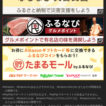
Amazon、Amazon.co.jpおよびそのロゴは、Amazon.com,Inc.またはその関連会社
の商標です。
PayPayマネーライトが付与されます。PayPayマネーライトの出金はできません。
Amazon、Amazon.co.jp、Amazon Payおよびそれらのロゴは、Amazon.com, Inc.
またはその関連会社の商標です。
PayPay、PayPayのロゴ、ペイペイ、Ｐのロゴは、LINEヤフー株式会社の登録商標ま