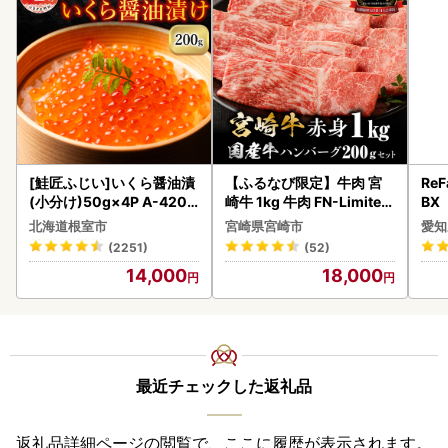
[鮭匠ふじい]いくら醤油漬
【ふるなび限定】牛肉 宮
ReF
(小分け)50g×4P A-4209
崎牛 1kg 牛肉 FN-Limited
BX
5
-VO
ー 
北海道根室市
宮崎県宮崎市
愛知
フ
(2251)
(52)
14,000
18,000
最近チェックした返礼品
返礼品詳細ページの閲覧で、ここに履歴が表示されます。