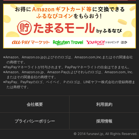
Amazon、Amazon.co.jpおよびそのロゴは、Amazon.com,Inc.またはその関連会社
の商標です。
PayPayマネーライトが付与されます。PayPayマネーライトの出金はできません。
Amazon、Amazon.co.jp、Amazon Payおよびそれらのロゴは、Amazon.com, Inc.
またはその関連会社の商標です。
PayPay、PayPayのロゴ、ペイペイ、Ｐのロゴは、LINEヤフー株式会社の登録商標ま
たは商標です。
会社概要
利用規約
プライバシーポリシー
採用情報
© 2014 furunavi.jp, All Rights Reserved.