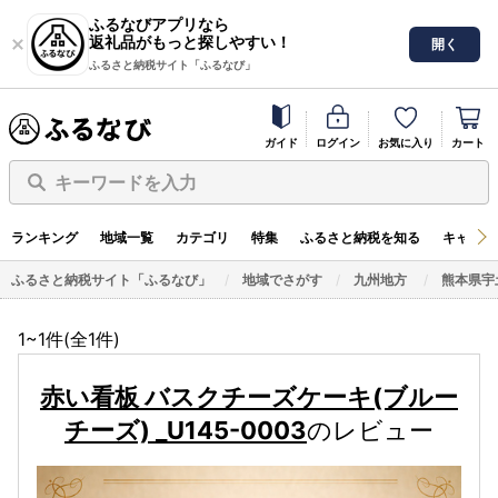
ふるなびアプリなら
返礼品がもっと探しやすい！
開く
ふるさと納税サイト「ふるなび」
ガイド
ログイン
お気に入り
カート
キーワードを入力
ランキング
地域一覧
カテゴリ
特集
ふるさと納税を知る
キャンペ
ふるさと納税サイト「ふるなび」
地域でさがす
九州地方
熊本県宇
1~1件(全
1
件)
赤い看板 バスクチーズケーキ(ブルー
チーズ) _U145-0003
のレビュー