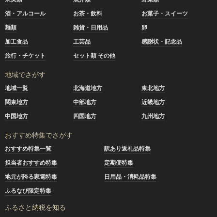
酒・アルコール
お茶・飲料
お菓子・スイーツ
麺類
雑貨・日用品
卵
加工食品
工芸品
感謝状・記念品
旅行・チケット
セット類 その他
地域でさがす
地域一覧
北海道地方
東北地方
関東地方
中部地方
近畿地方
中国地方
四国地方
九州地方
おすすめ特集でさがす
おすすめ特集一覧
訳あり返礼品特集
担当者おすすめ特集
定期便特集
地元が誇る家電特集
日用品・消耗品特集
ふるなび限定特集
ふるさと納税を知る