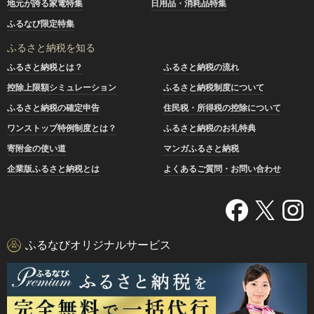
地元が誇る家電特集
日用品・消耗品特集
ふるなび限定特集
ふるさと納税を知る
ふるさと納税とは？
ふるさと納税の流れ
控除上限額シミュレーション
ふるさと納税制度について
ふるさと納税の確定申告
住民税・所得税の控除について
ワンストップ特例制度とは？
ふるさと納税のお礼特典
寄附金の使い道
マンガふるさと納税
企業版ふるさと納税とは
よくあるご質問・お問い合わせ
ふるなびオリジナルサービス