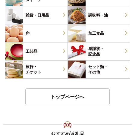
雑貨・
日用品
調味料・
油
卵
加工食品
感謝状・
工芸品
記念品
旅行・
セット類・
チケット
その他
トップページへ
おすすめ返礼品