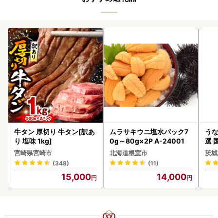
牛タン 厚切り 牛タン[訳あ
ムラサキウニ塩水パック7
うな
り 塩味 1kg]
0g～80g×2P A-24001
選 
付き
宮崎県宮崎市
北海道根室市
茨城
あり
(348)
(11)
人気
15,000
14,000
代