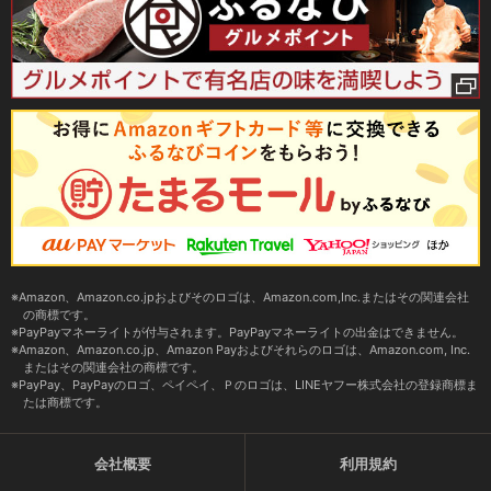
Amazon、Amazon.co.jpおよびそのロゴは、Amazon.com,Inc.またはその関連会社
の商標です。
PayPayマネーライトが付与されます。PayPayマネーライトの出金はできません。
Amazon、Amazon.co.jp、Amazon Payおよびそれらのロゴは、Amazon.com, Inc.
またはその関連会社の商標です。
PayPay、PayPayのロゴ、ペイペイ、Ｐのロゴは、LINEヤフー株式会社の登録商標ま
たは商標です。
会社概要
利用規約