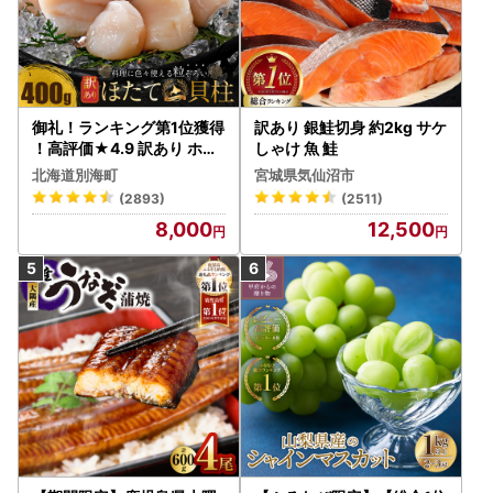
御礼！ランキング第1位獲得
訳あり 銀鮭切身 約2kg サケ
！高評価★4.9 訳あり ホタ
しゃけ 魚 鮭
テ 400g（ほたて 帆立 貝柱
北海道別海町
宮城県気仙沼市
冷凍 ）
(2893)
(2511)
8,000
12,500