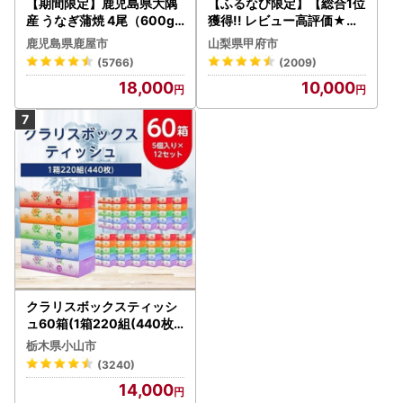
【期間限定】鹿児島県大隅
【ふるなび限定】【総合1位
産 うなぎ蒲焼 4尾（600g
獲得!! レビュー高評価★】
） KN007-004-04-cp18
〈2026年度配送分〉山梨
鹿児島県鹿屋市
山梨県甲府市
うなぎ 鰻 魚 惣菜 総菜
県産 シャインマスカット 2
(5766)
(2009)
～3房（1.0kg以上）シャイ
18,000
10,000
ン フルーツ FN-Limited-S
P
クラリスボックスティッシ
ュ60箱(1箱220組(440枚))
(5個入り×12セット)【配送
栃木県小山市
不可地域：離島・沖縄県】
(3240)
【1256759】
14,000