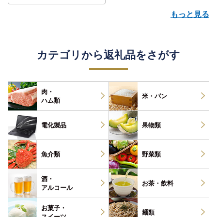
もっと見る
カテゴリから返礼品をさがす
肉・
米・パン
ハム類
電化製品
果物類
魚介類
野菜類
酒・
お茶・
飲料
アルコール
お菓子・
麺類
スイーツ