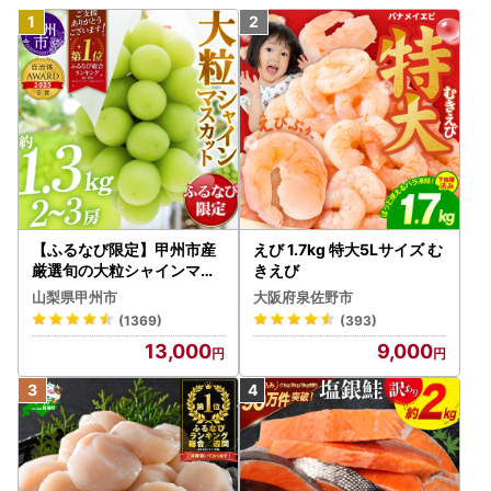
【ふるなび限定】甲州市産
えび 1.7kg 特大5Lサイズ む
厳選旬の大粒シャインマス
きえび
カット 約1.3kg 2～3房【2
山梨県甲州市
大阪府泉佐野市
026年発送】（MG）B12-
(1369)
(393)
472 FN-Limited-VO シャ
13,000
9,000
インマスカット フルーツ