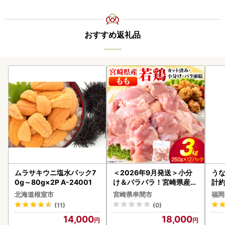
おすすめ返礼品
ムラサキウニ塩水パック7
＜2026年9月発送＞小分
うな
0g～80g×2P A-24001
け＆パラパラ！宮崎県産鶏
計約
ももカット合計3kg_K043
な
北海道根室市
宮崎県串間市
福岡
-009-2609
(11)
(0)
14,000
18,000