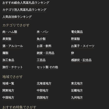
おすすめ総合人気返礼品ランキング
カテゴリ別人気返礼品ランキング
人気自治体ランキング
カテゴリでさがす
肉・ハム類
米・パン
電化製品
果実類
魚介類
野菜類
酒・アルコール
お茶・飲料
お菓子・スイーツ
麺類
雑貨・日用品
卵
加工食品
工芸品
感謝状・記念品
旅行・チケット
セット類 その他
地域でさがす
地域一覧
北海道地方
東北地方
関東地方
中部地方
近畿地方
中国地方
四国地方
九州地方
おすすめ特集でさがす