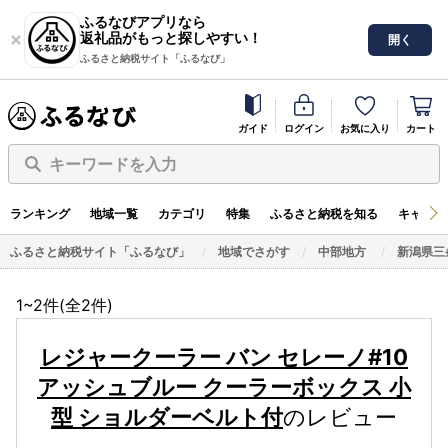
ふるなびアプリなら
返礼品がもっと探しやすい！
開く
ふるさと納税サイト「ふるなび」
ガイド
ログイン
お気に入り
カート
キーワードを入力
ランキング
地域一覧
カテゴリ
特集
ふるさと納税を知る
キャンペ
ふるさと納税サイト「ふるなび」
地域でさがす
中部地方
新潟県三
1~2件(全
2
件)
レジャークーラー バン セレーノ#10
アッシュブルー クーラーボックス 小
型 ショルダーベルト付
のレビュー