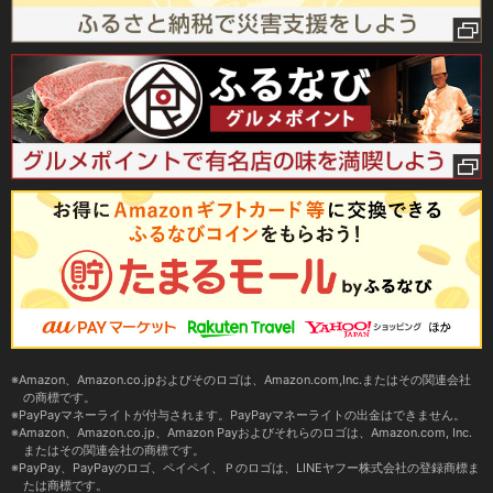
Amazon、Amazon.co.jpおよびそのロゴは、Amazon.com,Inc.またはその関連会社
の商標です。
PayPayマネーライトが付与されます。PayPayマネーライトの出金はできません。
Amazon、Amazon.co.jp、Amazon Payおよびそれらのロゴは、Amazon.com, Inc.
またはその関連会社の商標です。
PayPay、PayPayのロゴ、ペイペイ、Ｐのロゴは、LINEヤフー株式会社の登録商標ま
たは商標です。