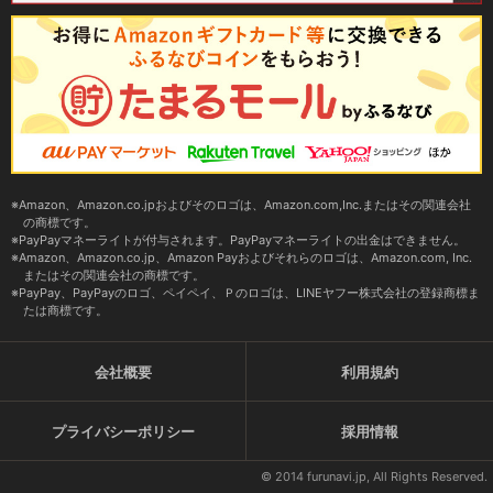
Amazon、Amazon.co.jpおよびそのロゴは、Amazon.com,Inc.またはその関連会社
の商標です。
PayPayマネーライトが付与されます。PayPayマネーライトの出金はできません。
Amazon、Amazon.co.jp、Amazon Payおよびそれらのロゴは、Amazon.com, Inc.
またはその関連会社の商標です。
PayPay、PayPayのロゴ、ペイペイ、Ｐのロゴは、LINEヤフー株式会社の登録商標ま
たは商標です。
会社概要
利用規約
プライバシーポリシー
採用情報
© 2014 furunavi.jp, All Rights Reserved.