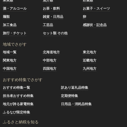
果実類
魚介類
野菜類
酒・アルコール
お茶・飲料
お菓子・スイーツ
麺類
雑貨・日用品
卵
加工食品
工芸品
感謝状・記念品
旅行・チケット
セット類 その他
地域でさがす
地域一覧
北海道地方
東北地方
関東地方
中部地方
近畿地方
中国地方
四国地方
九州地方
おすすめ特集でさがす
おすすめ特集一覧
訳あり返礼品特集
担当者おすすめ特集
定期便特集
地元が誇る家電特集
日用品・消耗品特集
ふるなび限定特集
ふるさと納税を知る