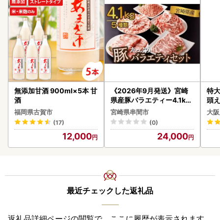
無添加甘酒 900ml×5本 甘
《2026年9月発送》宮崎
特大
酒
県産豚バラエティー4.1kg
頭え
セット_K033-057-2609
福岡県古賀市
宮崎県串間市
大阪
(17)
(0)
12,000
24,000
最近チェックした返礼品
返礼品詳細ページの閲覧で、ここに履歴が表示されます。