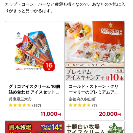
カップ・コーン・バーなど種類も様々なので、あなたのお気に入
りがきっと見つかるはず。
グリコアイスクリーム 16個
コールド・ストーン・クリ
詰め合わせ アイスセット 詰
ーマリーのプレミアムアイ
め合わせ 贈り物 お取り寄せ
スキャンディ10本セット(M
兵庫県三木市
京都府久御山町
お中元 ギフト 送料無料 食
A-3)_菓子・スイーツ アイ
(157)
(7)
べ比べ チョコ 配達 ファミ
ス・ジェラート _【配送不
11,000
20,000
リーパック
可地域：離島・沖縄県】【1
344501】