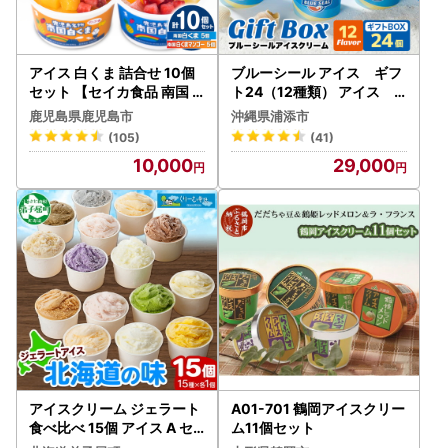
アイス 白くま 詰合せ 10個
ブルーシール アイス ギフ
セット 【セイカ食品 南国
ト24（12種類） アイス
白くま 南国 白くま マンゴ
沖縄 人気
鹿児島県鹿児島市
沖縄県浦添市
ー】 K051-001 冷凍
(105)
(41)
10,000
29,000
アイスクリーム ジェラート
A01-701 鶴岡アイスクリー
食べ比べ 15個 アイス A セ
ム11個セット
ット 北海道 1336