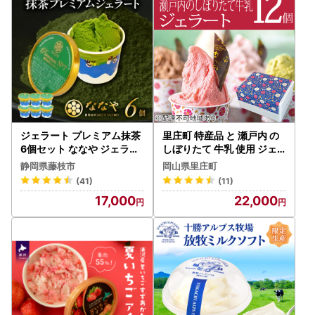
ジェラート プレミアム抹茶
里庄町 特産品 と 瀬戸内 の
6個セット ななや ジェラー
しぼりたて 牛乳 使用 ジェ
ト
ラート 12個 エストライブ
静岡県藤枝市
岡山県里庄町
岡山県 里庄町 送料無料
(41)
(11)
17,000
22,000