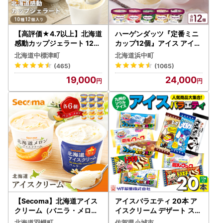
【高評価★4.7以上】北海道
ハーゲンダッツ『定番ミニ
感動カップジェラート 120
カップ12個』アイス アイス
g×12個 セット 北海道ミル
クリーム スイーツ 北海道_
北海道中標津町
北海道浜中町
ク 知床のしお クリームチー
H0016-111
(465)
(1065)
ズ 野いちご 抹茶 コーヒー
19,000
24,000
チョコチップ バニラ かぼち
ゃ ゴマ ジェラート アイス
カップアイス アイスクリー
ム スイーツ ふるさと納税
北海道 中標津町 中標津【12
00103】
【Secoma】北海道アイス
アイスバラエティ 20本 ア
クリーム（バニラ・メロン
イスクリーム デザート スイ
各6個セット）【01103】
ーツ B130-062
北海道羽幌町
佐賀県小城市