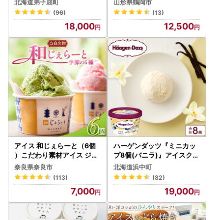
北海道弟子屈町
山形県鶴岡市
(96)
(13)
18,000
12,500
アイス 和じぇらーと（6個
ハーゲンダッツ『ミニカッ
）こだわり素材アイス ジェ
プ8個(バニラ)』アイスクリ
ラート J-05
ーム アイス デザート_H001
奈良県奈良市
北海道浜中町
6-106
(113)
(82)
7,000
19,000