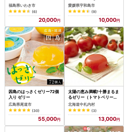
ゼリー J010-035012
福島県いわき市
愛媛県宇和島市
(6)
(9)
20,000
10,000
因島のはっさくゼリー72個
太陽の恵み満載!十勝まるま
入り ゼリー
るゼリー（トマトベリー）
とカラフルなミニトマトゼ
広島県尾道市
北海道中札内村
リー10個セット[E1-3B]
(30)
(3)
55,000
13,000