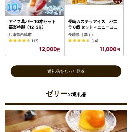
アイス葛バー 10本セット
長崎カステラアイス バニ
福楽特製〔12-26〕
ラ 8個 セット＜ニューヨー
ク堂＞ | アイス
兵庫県西脇市
長崎県（県庁）
(17)
(14)
12,000
11,000
返礼品をもっと見る
ゼリー
の返礼品