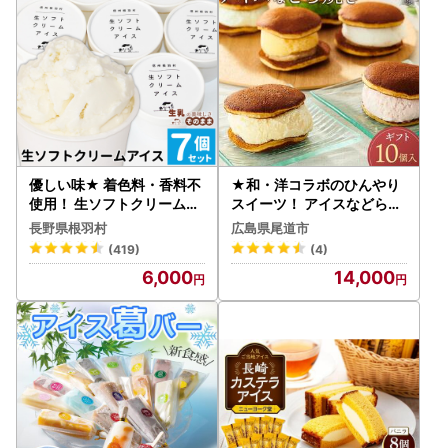
優しい味★ 着色料・香料不
★和・洋コラボのひんやり
使用！ 生ソフトクリームア
スイーツ！ アイスなどら焼
イス 7個セット アイスクリ
きギフト10個入り【スピー
長野県根羽村
広島県尾道市
ーム ミルク 牛乳 根羽村 ネ
ド配送】
(419)
(4)
バーランド 6000円
6,000
14,000