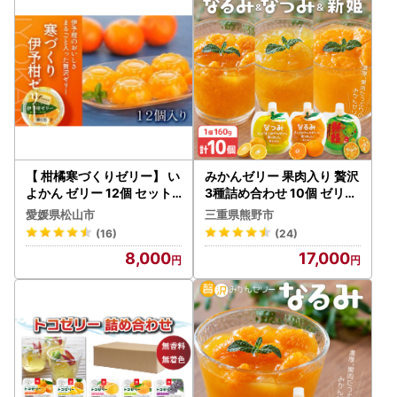
【 柑橘寒づくりゼリー】 い
みかんゼリー 果肉入り 贅沢
よかん ゼリー 12個 セット
3種詰め合わせ 10個 ゼリー
おやつ お子様 子ども【JZE
【kmkn0067】
愛媛県松山市
三重県熊野市
0021】
(16)
(24)
8,000
17,000