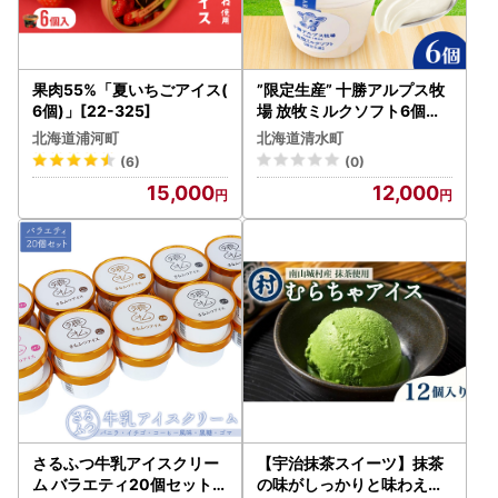
果肉55%「夏いちごアイス(
”限定生産” 十勝アルプス牧
6個)」[22-325]
場 放牧ミルクソフト6個セ
ット 【希少なミルクで作ら
北海道浦河町
北海道清水町
れたミルクソフト 濃厚 さっ
(6)
(0)
ぱり 高たんぱく アイスクリ
15,000
12,000
ーム ソフトクリーム】_S0
20-0007
さるふつ牛乳アイスクリー
【宇治抹茶スイーツ】抹茶
ム バラエティ20個セット【
の味がしっかりと味わえる