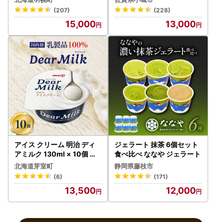
(207)
(228)
15,000
13,000
アイス クリーム 明治 ディ
ジェラート 抹茶 6個セット
アミルク 130ml × 10個 ア
食べ比べ ななや ジェラート
イス
北海道芽室町
静岡県藤枝市
(6)
(171)
13,500
12,000