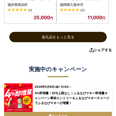
夏ギフト】 [m01-b031]
スイーツ 久留米の料亭 柚子
福井県美浜町
福岡県久留米市
庵 紀州産 梅 大粒 甘露煮 ゼ
(1)
(2)
リー包み 芳醇な梅の味わい
25,000
11,000
デザート 手土産 プレゼント
贈答 ギフト 久留米市 福岡
県 送料無料 お取り寄せ お
取り寄せスイーツ 〔De004
返礼品をもっと見る
〕
シェアする
実施中のキャンペーン
2026年5月8日(金) 12:00～
4%即増量！付与上限なし！ふるなびマネー即増量キ
ャンペーン事前エントリー＆ふるなびマネーチャージ
でふるなびマネーが増量！
要エントリー