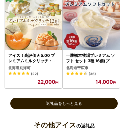
アイス！高評価★5.00 プ
十勝橋本牧場プレミアム ソ
レミアムミルクリッチ・メ
フト セット 3種 16個(プレ
ロン 計12個 各6個 北海道
ミアムソフト いちご キャラ
北海道別海町
北海道帯広市
別海町
メル)_アイス アイスクリー
(22)
(36)
ム ジェラート スイーツ デ
22,000
14,000
ザート 食べ比べ 北海道 帯
広 ソフトクリーム ストロベ
リー バニラ キャラメル_【
配送不可地域：離島】【12
返礼品をもっと見る
07156】
その他アイス
の返礼品