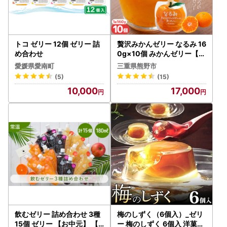
トコ ゼリー 12個 ゼリー 詰
贅沢みかんゼリー なるみ 16
め合わせ
0g×10個 みかんゼリー【k
mkn0066】
愛媛県愛南町
三重県熊野市
(5)
(15)
10,000
17,000
飲むゼリー 詰め合わせ 3種
梅のしずく（6個入）_ゼリ
15個 ゼリー 【お中元】 【
ー 梅のしずく 6個入 洋菓子