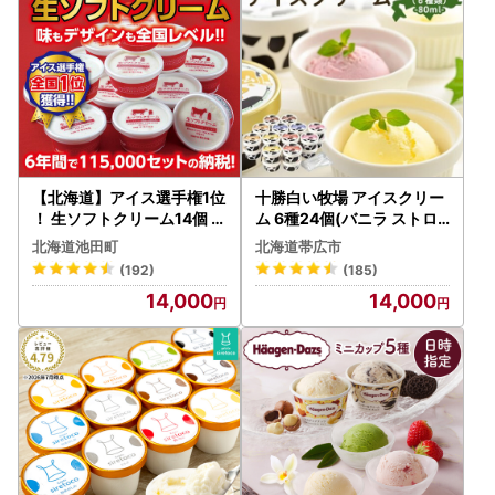
【北海道】アイス選手権1位
十勝白い牧場 アイスクリー
！ 生ソフトクリーム14個 ×
ム 6種24個(バニラ ストロ
120㎖ 人気のアイスクリー
ベリー チョコ チーズ メロ
北海道池田町
北海道帯広市
ム 北海道アイスクリーム ア
ン ハスカップ)_菓子・スイ
(192)
(185)
イスクリーム 北海道アイス
ーツ アイス・ジェラート _
14,000
14,000
アイス 7年間で13万セット
【配送不可地域：離島】【1
受注
205885】