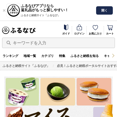
ふるなびアプリなら
返礼品がもっと探しやすい！
開く
ふるさと納税サイト「ふるなび」
ガイド
ログイン
お気に入り
カート
キーワードを入力
ランキング
地域一覧
カテゴリ
特集
ふるさと納税を知る
キャンペ
ふるさと納税サイト「ふるなび」
必見！ふるさと納税ポータルサイトおすす