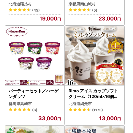
0302601】
むらちゃアイス抹茶12個
北海道猿払村
京都府南山城村
セット お菓子 京都
(45)
(5)
19,000
23,000
パーティーセット／ハーゲ
Rimo アイス カップソフト
ンダッツ
クリーム〈120ml×16個〉
ABA002 | アイス
群馬県高崎市
北海道網走市
(6)
(1173)
33,000
13,000