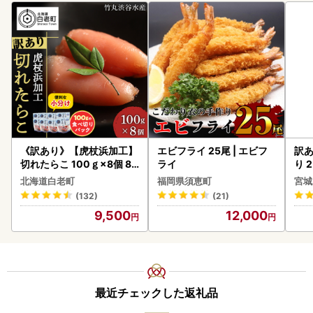
《訳あり》【虎杖浜加工】
エビフライ 25尾 | エビフ
訳あ
切れたらこ 100ｇ×8個 80
ライ
り 2
0g AK081
鮭
北海道白老町
福岡県須恵町
宮城
(132)
(21)
9,500
12,000
最近チェックした返礼品