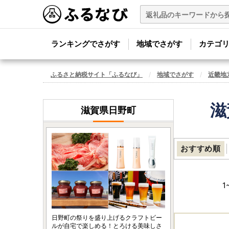
ランキングでさがす
地域でさがす
カテゴ
ふるさと納税サイト「ふるなび」
地域でさがす
近畿地
滋
滋賀県日野町
おすすめ順
1
日野町の祭りを盛り上げるクラフトビー
ルが自宅で楽しめる！とろける美味しさ