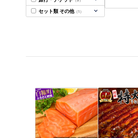
（9）
セット類 その他
（1）