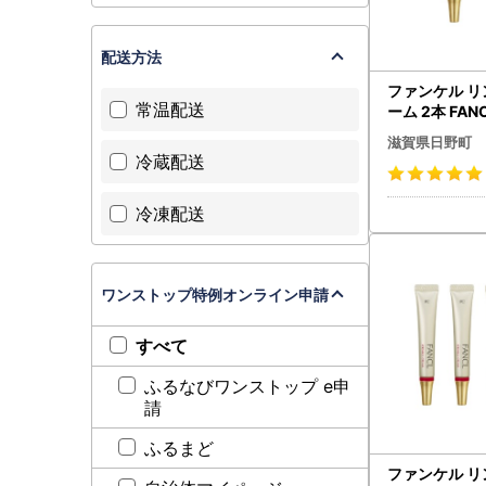
配送方法
ファンケル 
常温配送
ーム 2本 FA
ケル】
滋賀県日野町
冷蔵配送
冷凍配送
ワンストップ特例オンライン申請
すべて
ふるなびワンストップ e申
請
ふるまど
ファンケル 