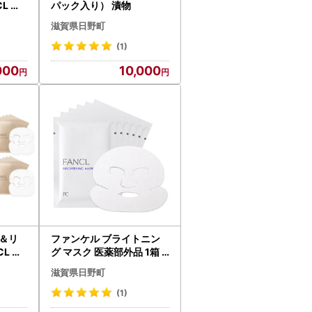
パック入り） 漬物
滋賀県日野町
(1)
000
10,000
＆リ
ファンケル ブライトニン
グ マスク 医薬部外品 1箱 F
ANCL パック【マスク】
滋賀県日野町
(1)