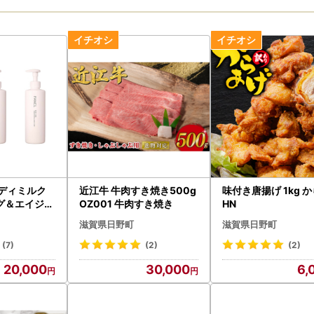
ボディミルク
近江牛 牛肉すき焼き500g
味付き唐揚げ 1kg 
グ＆エイジン
OZ001 牛肉すき焼き
HN
品 3本 FA
滋賀県日野町
滋賀県日野町
ァンケル】
(7)
(2)
(2)
20,000
30,000
6,