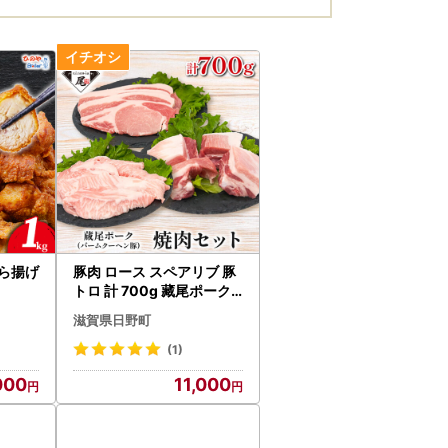
から揚げ
豚肉 ロース スペアリブ 豚
トロ 計 700g 藏尾ポーク K
O001
滋賀県日野町
(1)
000
11,000