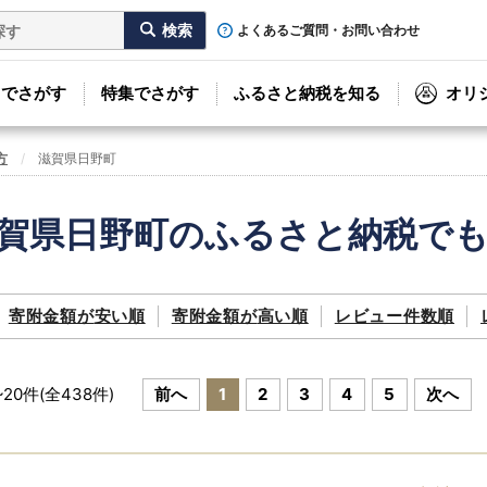
よくあるご質問・お問い合わせ
リでさがす
特集でさがす
ふるさと納税を知る
オリ
方
滋賀県日野町
賀県日野町のふるさと納税で
寄附金額が
安い順
寄附金額が
高い順
レビュー件数順
~
20
件(全
438
件)
前へ
1
2
3
4
5
次へ