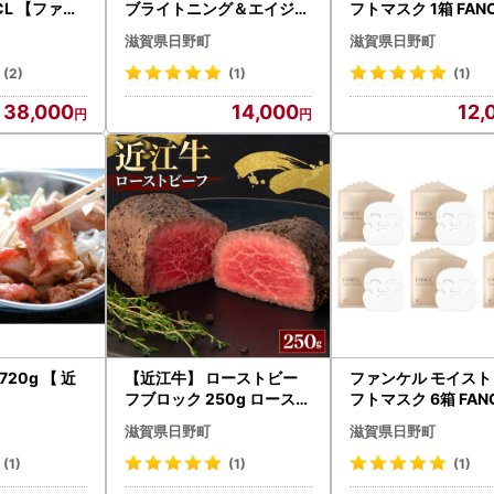
NCL 【ファン
ブライトニング＆エイジン
フトマスク 1箱 FANCL 【
グケア 医薬部外品 2本 FA
マスク】
滋賀県日野町
滋賀県日野町
NCL 【ファンケル】
(2)
(1)
(1)
38,000
14,000
12,
g 【 近
【近江牛】 ローストビー
ファンケル モイスト
フブロック 250g ロースト
フトマスク 6箱 FANCL 【
ビーフ
ファンケル】
滋賀県日野町
滋賀県日野町
(1)
(1)
(1)