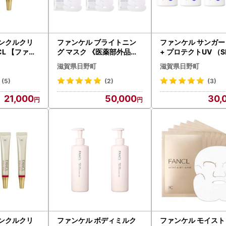
リンクルクリ
ファンケル ブライトニン
ファンケル サンガー
NCL 【ファン
グ マスク 《医薬部外品》6
+ プロテクトUV （S
箱 FANCL 【マスク】
+・PA++++）4本 FANCL
滋賀県日野町
滋賀県日野町
【日焼け止め】
(5)
(2)
(3)
21,000
50,000
30,
リンクルクリ
ファンケル ボディミルク
ファンケル モイスト