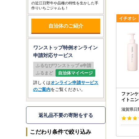
の近江日野牛や品種の特性を生かした手
作りいちごジャムも！
自治体のご紹介
ワンストップ特例オンライン
申請
対応サービス
ふるなびワンストップ e申請
ふるまど
自治体マイページ
詳しくは
オンライン申請サービス
のご案内
をご覧ください。
ファンケ
イトニン
医薬部外品 
滋賀県日
ンケル】
返礼品不要の寄附をする
こだわり条件で絞り込み