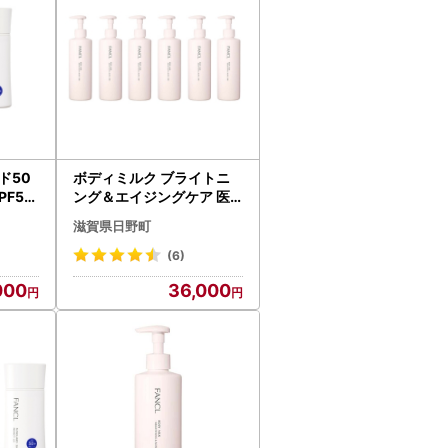
ド50
ボディミルク ブライトニ
PF50
ング＆エイジングケア 医
ANCL
薬部外品 6本 FANCL 【 フ
滋賀県日野町
ァンケル 】
(6)
000
36,000