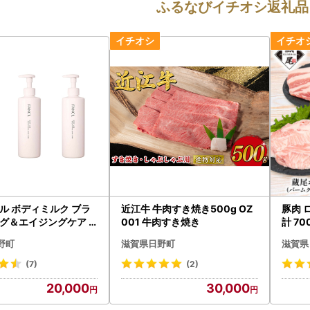
ふるなびイチオシ返礼品
ル ボディミルク ブラ
近江牛 牛肉すき焼き500g OZ
豚肉 
グ＆エイジングケア
001 牛肉すき焼き
計 70
3本 FANCL 【ファ
野町
滋賀県日野町
滋賀県
(7)
(2)
20,000
30,000