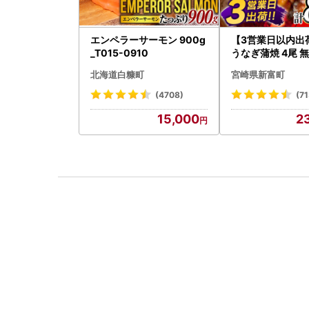
エンペラーサーモン 900g
【3営業日以内出
_T015-0910
うなぎ蒲焼 4尾 無
以上 C388-840-
北海道白糠町
宮崎県新富町
(4708)
(71
15,000
2