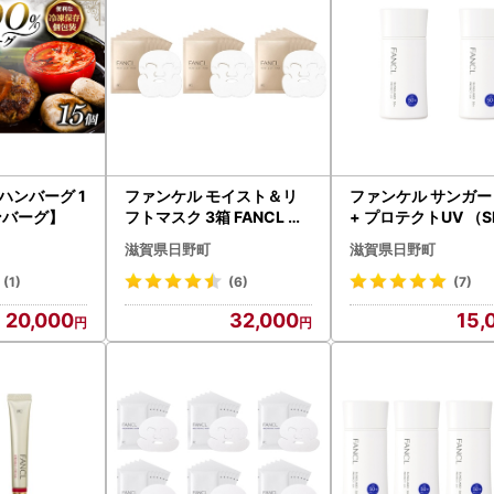
 ハンバーグ 1
ファンケル モイスト＆リ
ファンケル サンガー
ハンバーグ】
フトマスク 3箱 FANCL 【
+ プロテクトUV （S
マスク】
+・PA++++）2本 F
滋賀県日野町
滋賀県日野町
【 日焼け止め 】
(1)
(6)
(7)
20,000
32,000
15,