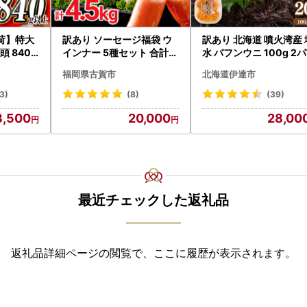
荷】特大
訳あり ソーセージ福袋 ウ
訳あり 北海道 噴火湾産 
頭 840g
インナー 5種セット 合計4.
水 バフンウニ 100g 2
3D
5kg ソーセージ
ク 計200g 《アフター
福岡県古賀市
北海道伊達市
付き》うに ウニ 雲丹 
海の幸 魚介類 ウニ丼 お
3)
(8)
(39)
司 濃厚 無添加 産地直送
3,500
20,000
28,00
取り寄せ 山村水産 送料
料
最近チェックした返礼品
返礼品詳細ページの閲覧で、ここに履歴が表示されます。