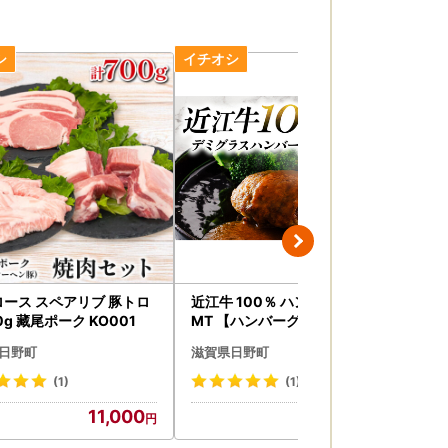
ロース スペアリブ 豚トロ
近江牛 100％ ハンバーグ 15個
カー
0g 藏尾ポーク KO001
MT 【ハンバーグ】
ット
ー
日野町
滋賀県日野町
滋
(1)
(1)
11,000
20,000