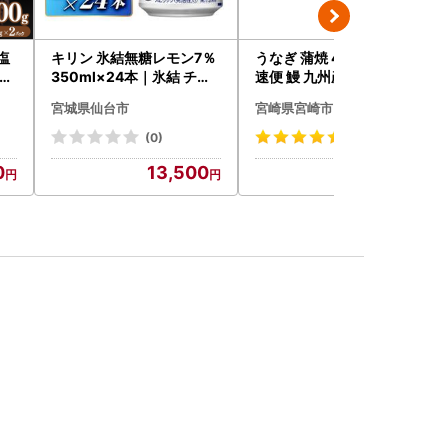
塩
キリン 氷結無糖レモン7％
うなぎ 蒲焼 4尾 うなぎ [最
パッ
350ml×24本｜氷結 チュ
速便 鰻 九州産 国産 計760
保証
ーハイ 仙台市
g以上]
宮城県仙台市
宮崎県宮崎市
海鮮
寿
(0)
(1134)
 お
0
13,500
24,000
無