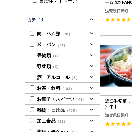
自治体マイページ
ーム 4本 FA
ケル】
滋賀県日野町
カテゴリ
肉・ハム類
（76）
米・パン
（51）
果物類
（1）
野菜類
（5）
酒・アルコール
（8）
お茶・飲料
（102）
お菓子・スイーツ
（41）
近江牛 切落し 720
江牛 】
雑貨・日用品
（169）
滋賀県日野町
加工食品
（21）
旅行・チケット