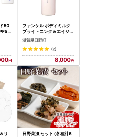
ド50
ファンケル ボディミルク
PF50
ブライトニング＆エイジン
グケア 医薬部外品 1本 FAN
滋賀県日野町
CL 【ファンケル】
(2)
000
8,000
＆リ
日野菜漬 セット (各種計6