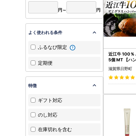
円～
円
よく使われる条件
ふるなび限定
近江牛 100％
5個 MT 【
定期便
滋賀県日野町
特徴
ギフト対応
のし対応
在庫切れを含む