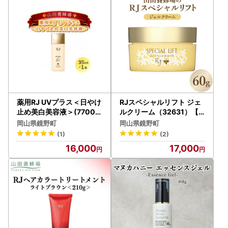
薬用RJ UVプラス＜日やけ
RJスペシャルリフト ジェ
止め美白美容液＞(7700)
ルクリーム（32631）【0
［006-a058］【山田養
06-a078】【山田養蜂場
岡山県鏡野町
岡山県鏡野町
蜂場】
】
(1)
(2)
16,000
17,000