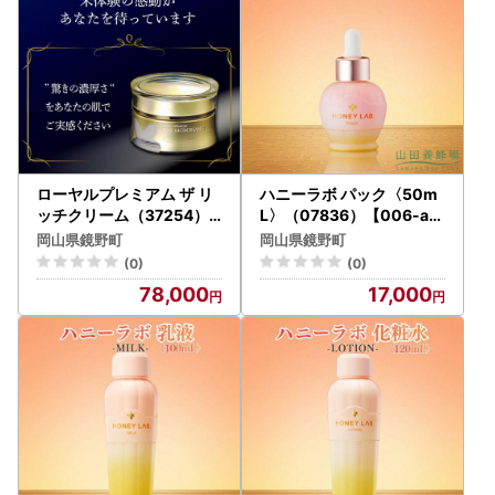
ローヤルプレミアム ザ リ
ハニーラボ パック〈50m
ッチクリーム（37254）
L〉（07836）【006-a15
【006-a079】【山田養
6】【山田養蜂場】
岡山県鏡野町
岡山県鏡野町
蜂場】
(0)
(0)
78,000
17,000