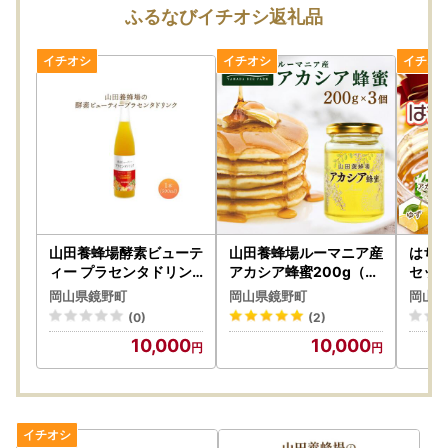
ふるなびイチオシ返礼品
山田養蜂場酵素ビューテ
山田養蜂場ルーマニア産
はち
ィー プラセンタドリン
アカシア蜂蜜200g（ビ
セット
ク 500ml×1本（35265
ン入り）×3個（64301
-a0
岡山県鏡野町
岡山県鏡野町
岡山県
）【006-a072】【山
）【006-a069】【山
(0)
(2)
田養蜂場】
田養蜂場】
10,000
10,000