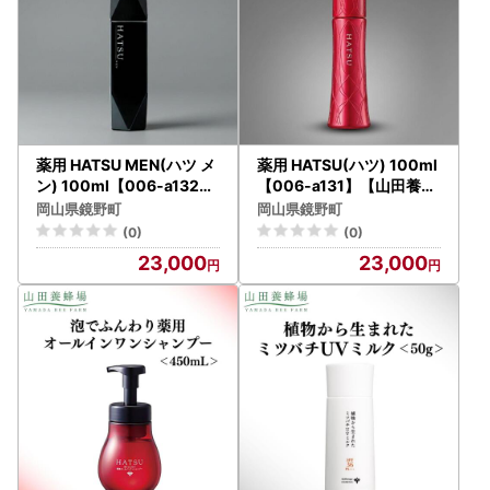
薬用 HATSU MEN(ハツ メ
薬用 HATSU(ハツ) 100ml
ン) 100ml【006-a132】
【006-a131】【山田養蜂
【山田養蜂場】
場】
岡山県鏡野町
岡山県鏡野町
(0)
(0)
23,000
23,000