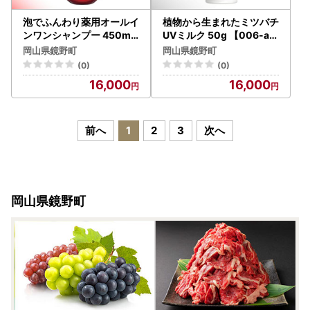
泡でふんわり薬用オールイ
植物から生まれたミツバチ
ンワンシャンプー 450mL
UVミルク 50g 【006-a1
【006-a130】【山田養蜂
29】【山田養蜂場】
岡山県鏡野町
岡山県鏡野町
場】
(0)
(0)
16,000
16,000
前へ
1
2
3
次へ
岡山県鏡野町