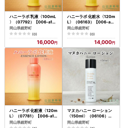
ハニーラボ 乳液〈100mL
ハニーラボ 化粧水〈120m
〉（07792）【006-a155
L〉（06163）【006-a15
】【山田養蜂場】
4】【山田養蜂場】
岡山県鏡野町
岡山県鏡野町
(0)
(0)
16,000
14,000
ハニーラボ 化粧液〈120m
マヌカハニー ローション
L〉（07781）【006-a15
〈150ml〉（06106）【0
3】【山田養蜂場】
06-a161】【山田養蜂場】
岡山県鏡野町
岡山県鏡野町