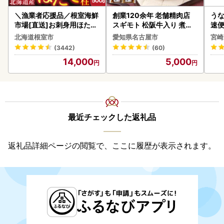
＼漁業者応援品／根室海鮮
創業120余年 老舗精肉店
うな
市場[直送]お刺身用ほたて
スギモト 松阪牛入り 煮込
速便
貝柱500g A-28002
み ハンバーグ 110g×4枚
g以
北海道根室市
愛知県名古屋市
宮崎
惣菜 お取り寄せ グルメ ハ
(3442)
(60)
ンバーグ 冷凍
14,000
5,000
最近チェックした返礼品
返礼品詳細ページの閲覧で、ここに履歴が表示されます。