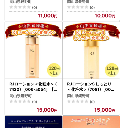
07019) [006-a061]【山
30) [006-a062]【山田養
岡山県鏡野町
岡山県鏡野町
田養蜂場】
蜂場】
(0)
(0)
11,000
10,000
RJローション＜化粧水＞ (
RJローションS しっとり
7420)［006-a054］【
＜化粧水＞ (7081)［006
山田養蜂場】
-a053］【山田養蜂場】
岡山県鏡野町
岡山県鏡野町
(0)
(0)
15,000
15,000