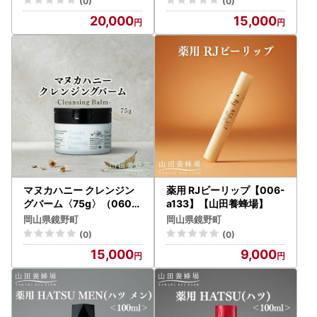
(0)
(0)
20,000
15,000
マヌカハニー クレンジン
薬用 RJビーリップ【006-
グバーム〈75g〉（0609
a133】【山田養蜂場】
5）【006-a160】【山田
岡山県鏡野町
岡山県鏡野町
養蜂場】
(0)
(0)
15,000
9,000