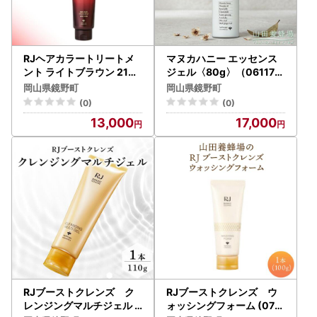
RJヘアカラートリートメ
マヌカハニー エッセンス
ント ライトブラウン 210g
ジェル〈80g〉（06117）
【006-a121】【山田養蜂
【006-a159】【山田養蜂
岡山県鏡野町
岡山県鏡野町
場】
場】
(0)
(0)
13,000
17,000
RJブーストクレンズ ク
RJブーストクレンズ ウ
レンジングマルチジェル (
ォッシングフォーム (070