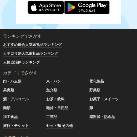
ランキングでさがす
おすすめ総合人気返礼品ランキング
カテゴリ別人気返礼品ランキング
人気自治体ランキング
カテゴリでさがす
肉・ハム類
米・パン
電化製品
果実類
魚介類
野菜類
酒・アルコール
お茶・飲料
お菓子・スイーツ
麺類
雑貨・日用品
卵
加工食品
工芸品
感謝状・記念品
旅行・チケット
セット類 その他