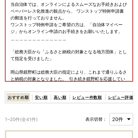
当自治体では、オンラインによるスムーズなお手続きおよび
ペーパーレス化推進の観点から、 ワンストップ特例申請書
の郵送を行っておりません。
ワンストップ特例申請をご希望の方は、「自治体マイペー
ジ」からオンライン申請のお手続きをお願いいたします。
＿＿＿＿＿＿＿＿＿＿＿＿＿
「総務大臣から「ふるさと納税の対象となる地方団体」とし
て指定を受けました」
岡山県鏡野町は総務大臣の指定により、これまで通りふるさ
と納税の対象となりました。 引き続き鏡野町を応援してい
ただきますよう、よろしくお願い申し上げます。
指定対象期間：令和7年10月1日から令和8年9月30日
おすすめ順
安い順
高い順
レビュー件数順
レビュー評価順
1
~
20
件(全
41
件)
表示切替：