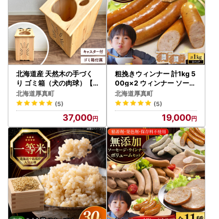
北海道産 天然木の手づく
粗挽きウィンナー 計1kg 5
り ゴミ箱（犬の肉球）【
00g×2 ウィンナー ソーセ
木工房TANAKA】[AXAU
ージ 無添加 放牧豚 無塩せ
北海道厚真町
北海道厚真町
015]
き 北海道 [AXBA088]
(5)
(5)
37,000
19,000