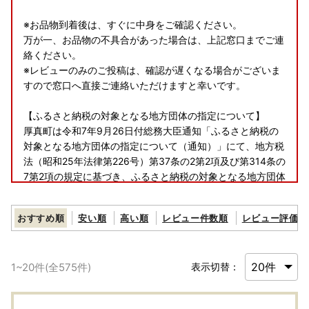
※お品物到着後は、すぐに中身をご確認ください。
万が一、お品物の不具合があった場合は、上記窓口までご連
絡ください。
※レビューのみのご投稿は、確認が遅くなる場合がございま
すので窓口へ直接ご連絡いただけますと幸いです。
【ふるさと納税の対象となる地方団体の指定について】
厚真町は令和7年9月26日付総務大臣通知「ふるさと納税の
対象となる地方団体の指定について（通知）」にて、地方税
法（昭和25年法律第226号）第37条の2第2項及び第314条の
7第2項の規定に基づき、ふるさと納税の対象となる地方団体
として指定されました。
指定対象期間は、令和7年10月1日から令和8年9月30日まで
おすすめ順
安い順
高い順
レビュー件数順
レビュー評価順
です。
【詐欺サイトにご注意ください】
1
~
20
件(全
575
件)
表示切替：
ふるさと納税サイトを装って画像を無断使用し、割引で販売
しているかのように見せかける偽サイトが多数発見されてい
ます。