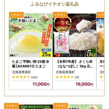
厚真町ふるさと納税とは一切関系はございませんので、ご注
ふるなびイチオシ返礼品
意ください。
【納付書払いをご希望の方へ】
お手元に納付書が到着後、1ヵ月以内にご入金をお願いいた
します。
期限を過ぎますと、お申し込みが自動的に破棄されてしまう
ため、ご注意ください。
納付書は、通常お申し込みから1～2週間程度で郵送されます
ので、到着後はお早めにお手続きをお願いいたします。
【ワンストップ申請について】
たまご 平飼い卵 25個 冷
【令和7年産】 さくら米
氷室
厚真町では、マイナンバーカードをお持ちであればオンライ
蔵 [AXAN011] たまご
（ななつぼし）5kg 北
ークイ
海道 コメ こめ ブランド
株式
ンでワンストップ申請が可能な「自治体マイページ」を導入
北海道厚真町
北海道厚真町
北海道
銘柄 [AXAB061]
じゃ
しております。
(42)
(5)
芋 北
締め切り：寄附翌年の1月10日
11,000
16,000
※マイナンバーカードをお持ちでない方は、引き続き申請書
のご提出（郵送）が必要となります。
当町よりお送りいたします書類をご本人様確認書類とともに
ご返送をお願いします。