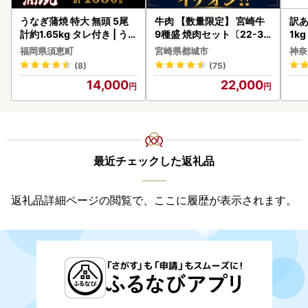
うなぎ蒲焼 特大 無頭 5尾
牛肉 【数量限定】 宮崎牛
訳あ
計約1.65kg タレ付き | う
9種盛 焼肉セット〔22-31
1k
なぎ蒲焼
-006-600g〕都城 イチオ
福岡県須恵町
宮崎県都城市
神奈
シ!! 牛肉
(8)
(75)
14,000
22,000
最近チェックした返礼品
返礼品詳細ページの閲覧で、ここに履歴が表示されます。