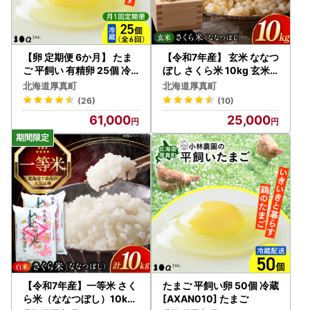
お届け先が変更となる場合は、事前に問い合わせ窓口へご連
絡をお願いいたします。
【卵 定期便 6か月】 たま
【令和7年産】 玄米 ななつ
ご 平飼い 有精卵 25個 冷
ぼし さくら米 10kg 玄米 [
蔵 [AXAN005]
AXAB035]
北海道厚真町
北海道厚真町
(26)
(10)
61,000
25,000
【令和7年産】一等米 さく
たまご 平飼い卵 50個 冷蔵
ら米（ななつぼし）10kg
[AXAN010] たまご