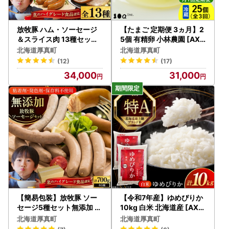
放牧豚 ハム・ソーセージ
【たまご 定期便 3ヵ月】2
＆スライス肉 13種セット
5個 有精卵 小林農園 [AXA
無添加 無塩せき [AXBA0
N004] たまご
北海道厚真町
北海道厚真町
01]
(12)
(17)
34,000
31,000
【簡易包装】放牧豚 ソー
【令和7年産】ゆめぴりか
セージ5種セット無添加 ウ
10kg 白米 北海道産 [AXA
インナー 加工品 肉 無塩せ
B015] コメ 10キロ
北海道厚真町
北海道厚真町
き [AXBA004]