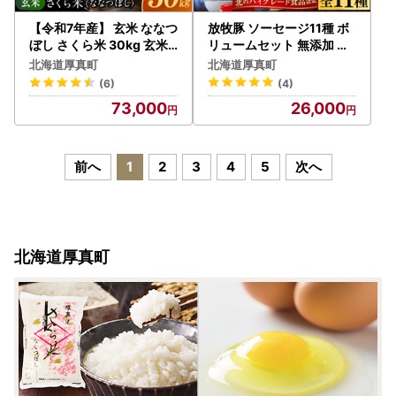
【令和7年産】 玄米 ななつ
放牧豚 ソーセージ11種 ボ
ぼし さくら米 30kg 玄米 [
リュームセット 無添加 無
AXAB036]
塩せき [AXBA003]
北海道厚真町
北海道厚真町
(6)
(4)
73,000
26,000
前へ
1
2
3
4
5
次へ
北海道厚真町