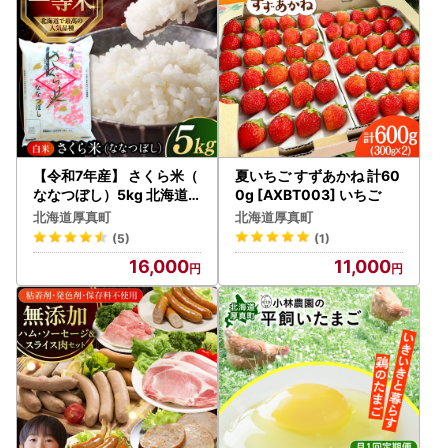
【令和7年産】 さくら米（
夏いちご すずあかね 計60
ななつぼし）5kg 北海道
0g [AXBT003] いちご
コメ こめ ブランド 銘柄 [A
北海道厚真町
北海道厚真町
XAB061]
(5)
(1)
16,000
11,000