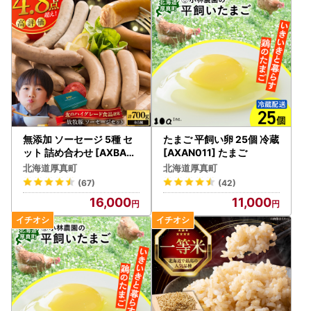
ご自身で申請書をダウンロードしていただき、提出いただい
ても問題ございません。下記URLをご利用ください。
https://www.soumu.go.jp/main_content/000397109.pdf
※申請書提出の際は個人番号を確認する書類と顔写真付きの
身分証明書の添付が必要となります。
●申請書送付先住所●
〒061-1394
北海道恵庭市京町56-1恵庭ビル503
無添加 ソーセージ 5種 セ
たまご 平飼い卵 25個 冷蔵
中央コンピューターサービス株式会社
ット 詰め合わせ [AXBA0
[AXAN011] たまご
02]
恵庭ビジネスデザインセンター内
北海道厚真町
北海道厚真町
ふるさと納税BPO担当(厚真町)宛
(67)
(42)
16,000
11,000
【書類の発送について】
入金確認後、2週間程度で送付いたします。
【ヤマト運輸・転送サービスの有料化について】
令和5年6月1日発送分以降、ヤマト運輸より転送サービスの
有料化が発表されております。転送の際は、ご注意くださ
い。