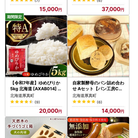
(7)
(6)
15,000
37,000
【令和7年産】ゆめぴりか
自家製酵母のパン詰め合わ
5kg 北海道 [AXAB014] コ
せ Aセット【パン工房Chil
メ 5キロ
lin'】[AXBC001]
北海道厚真町
北海道厚真町
(9)
(6)
20,000
14,000