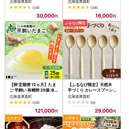
北海道米 コメ [AXAB025
北海道厚真町
北海道厚真町
]
(34)
(39)
30,000
16,000
【卵 定期便 12ヵ月】たま
【ふるなび限定】天然木
ご 平飼い 有精卵 25個 冷
手づくり カレースプーン
蔵 [AXAN006]
5本セット かばの木 [AXA
北海道厚真町
北海道厚真町
U009] FN-Limited-VO
(29)
(0)
121,000
29,000