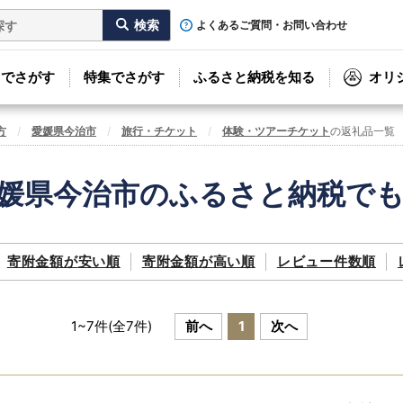
よくあるご質問・お問い合わせ
リでさがす
特集でさがす
ふるさと納税を知る
オリ
方
愛媛県今治市
旅行・チケット
体験・ツアーチケット
の返礼品一覧
媛県今治市のふるさと納税で
寄附金額が
安い順
寄附金額が
高い順
レビュー件数順
1
~
7
件(全
7
件)
前へ
1
次へ