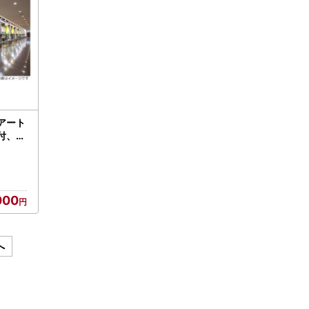
アート
付、ラ
TC0
000
へ