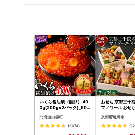
いくら醤油漬（鮭卵） 40
おせち 京都三千
0g(200g×2パック)_K02
マノワール おせ
2-1676
北海道白糠町
京都府亀岡市
(5674)
(1