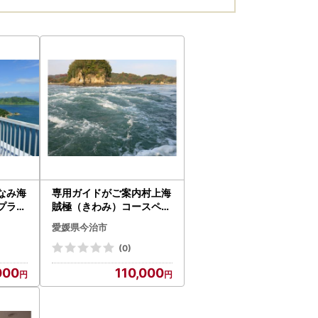
なみ海
専用ガイドがご案内村上海
プラン
賊極（きわみ）コースペア
[TF
招待券 [TF09040]
愛媛県今治市
(0)
000
110,000