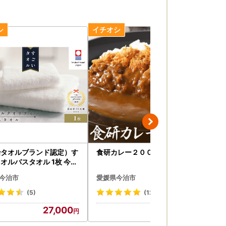
治タオルブランド認定）す
食研カレー２００ｇ×３０袋
【
オルバスタオル 1枚 今治
レ
 バスタオル [ID05040B
L～
今治市
愛媛県今治市
愛
(5)
(12)
27,000
21,000