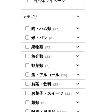
自治体マイページ
カテゴリ
肉・ハム類
（37）
米・パン
（6）
果物類
（73）
魚介類
（28）
野菜類
（7）
酒・アルコール
（10）
お茶・飲料
（22）
お菓子・スイーツ
（32）
麺類
（2）
雑貨・日用品