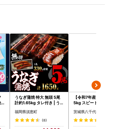
フ
うなぎ蒲焼 特大 無頭 5尾
【令和7年産】コシヒカリ
快
計約1.65kg タレ付き | う
5kg スピード発送 精米 5k
なぎ蒲焼
g x 1袋 白米 茨城県 八千代
福岡県須恵町
茨城県八千代町
町
(8)
(145)