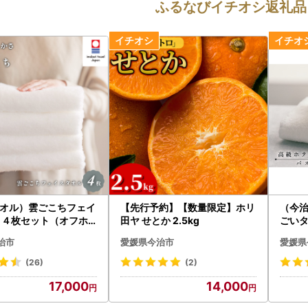
ふるなびイチオシ返礼品
オル）雲ごこちフェイ
【先行予約】【数量限定】ホリ
（今
 ４枚セット（オフホ
田ヤ せとか 2.5kg
ごいタ
タオル
治市
愛媛県今治市
愛媛県
T1]
(26)
(2)
17,000
14,000