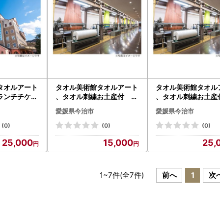
タオルアート
タオル美術館タオルアート
タオル美術館タオル
ランチチケッ
、タオル刺繍お土産付 ペ
、タオル刺繍お土産
9050]
ア [TB09050]
ンチチケット ペア [
愛媛県今治市
愛媛県今治市
9060]
(0)
(0)
(0)
25,000
15,000
25,
1
~
7
件(全
7
件)
前へ
1
次