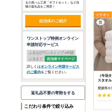
る小原ハム工房「ギフトセット」など自
慢の返礼品をご用意！
自治体のご紹介
ワンストップ特例オンライン
申請
対応サービス
ふるなびワンストップ e申請
ふるまど
自治体マイページ
詳しくは
オンライン申請サービス
のご案内
をご覧ください。
（今治タ
スタオル
ワイト）
愛媛県今
返礼品不要の寄附をする
こだわり条件で絞り込み