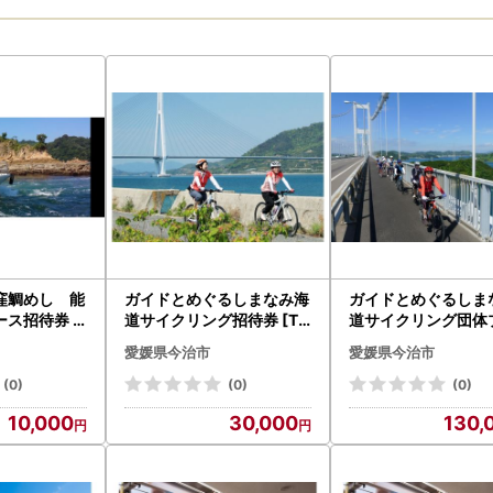
窪鯛めし 能
ガイドとめぐるしまなみ海
ガイドとめぐるしま
ス招待券 [
道サイクリング招待券 [TD
道サイクリング団体
09030]
（5名様まで）招待券 
愛媛県今治市
愛媛県今治市
09010]
(0)
(0)
(0)
10,000
30,000
130,