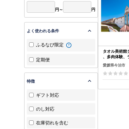
円～
円
よく使われる条件
ふるなび限定
タオル美術館
、多肉体験、
定期便
ト ペア [TC0
愛媛県今治市
特徴
ギフト対応
のし対応
在庫切れを含む