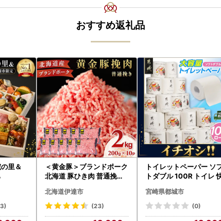
おすすめ返礼品
院の里＆
＜黄金豚＞ブランドポーク
トイレットペーパー ソ
ち
北海道 豚ひき肉 普通挽き
トダブル 100R トイレ 
200g 10パック 計2kg
速〔12-I5-TP100-R〕
北海道伊達市
宮崎県都城市
23)
(23)
(0)