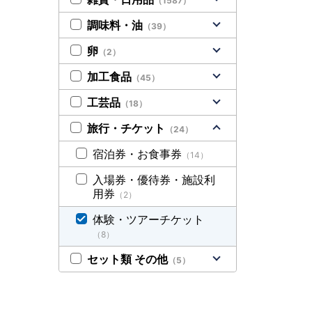
（1587）
調味料・油
（39）
卵
（2）
加工食品
（45）
工芸品
（18）
旅行・チケット
（24）
宿泊券・お食事券
（14）
入場券・優待券・施設利
用券
（2）
体験・ツアーチケット
（8）
セット類 その他
（5）