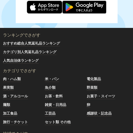
ランキングでさがす
おすすめ総合人気返礼品ランキング
カテゴリ別人気返礼品ランキング
人気自治体ランキング
カテゴリでさがす
肉・ハム類
米・パン
電化製品
果実類
魚介類
野菜類
酒・アルコール
お茶・飲料
お菓子・スイーツ
麺類
雑貨・日用品
卵
加工食品
工芸品
感謝状・記念品
旅行・チケット
セット類 その他