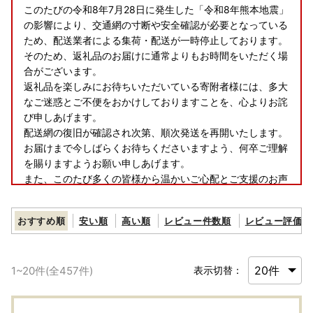
このたびの令和8年7月28日に発生した「令和8年熊本地震」
の影響により、交通網の寸断や安全確認が必要となっている
ため、配送業者による集荷・配送が一時停止しております。​
そのため、返礼品のお届けに通常よりもお時間をいただく場
合がございます。​
返礼品を楽しみにお待ちいただいている寄附者様には、多大
なご迷惑とご不便をおかけしておりますことを、心よりお詫
び申しあげます。​
配送網の復旧が確認され次第、順次発送を再開いたします。
お届けまで今しばらくお待ちくださいますよう、何卒ご理解
を賜りますようお願い申しあげます。​
また、このたび多くの皆様から温かいご心配とご支援のお声
をいただきましたことに、心より感謝申しあげます。​
おすすめ順
安い順
高い順
レビュー件数順
レビュー評価順
■お盆期間の休業日について
1
~
20
件(全
457
件)
表示切替：
8/11(火)および8/14(金)～8/16(日)のお盆期間につきまして
は、お電話およびメールでの納税・返礼品に関するお問い合
わせ対応はお休みとさせていただきます。