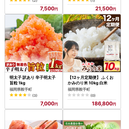
(2)
(1)
7,500
21,500
明太子 訳あり 辛子明太子
【12ヶ月定期便】 ふくお
旨粒 1kg
かみのり米 10kg 白米
福岡県鞍手町
福岡県鞍手町
(3)
(0)
7,000
186,800