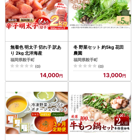
無着色 明太子 切れ子 訳あ
冬 野菜セット 約5kg 花田
り 2kg 北洋海産
農園
福岡県鞍手町
福岡県鞍手町
(0)
(0)
14,000
13,000