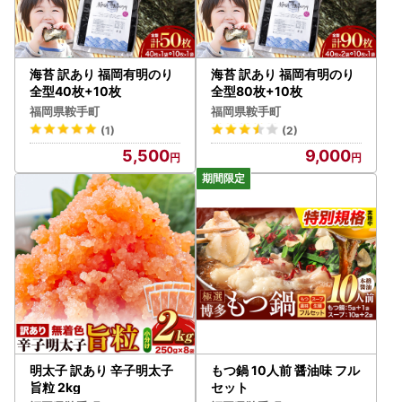
海苔 訳あり 福岡有明のり
海苔 訳あり 福岡有明のり
全型40枚+10枚
全型80枚+10枚
福岡県鞍手町
福岡県鞍手町
(1)
(2)
5,500
9,000
明太子 訳あり 辛子明太子
もつ鍋 10人前 醤油味 フル
旨粒 2kg
セット