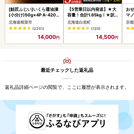
[鮭匠ふじい]いくら醤油漬
【5営業日以内発送】★大
おせ
(小分け)50g×4P A-4209
容量！合計1.65kg！★訳
マノ
5
あり・牛の里ビーフハンバ
北海道根室市
北海道白老町
京都
ーグ(110ｇ5枚入）×3 AG
(2251)
(120)
058
14,000
14,500
最近チェックした返礼品
返礼品詳細ページの閲覧で、ここに履歴が表示されます。