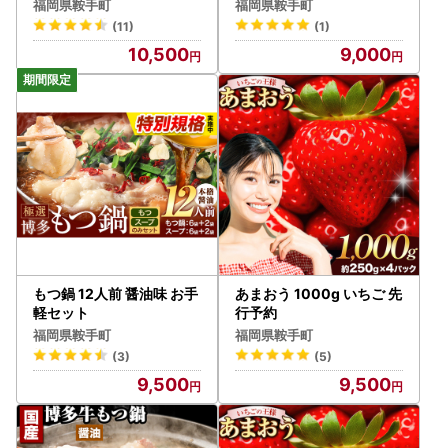
福岡県鞍手町
福岡県鞍手町
(11)
(1)
10,500
9,000
もつ鍋 12人前 醤油味 お手
あまおう 1000g いちご 先
軽セット
行予約
福岡県鞍手町
福岡県鞍手町
(3)
(5)
9,500
9,500