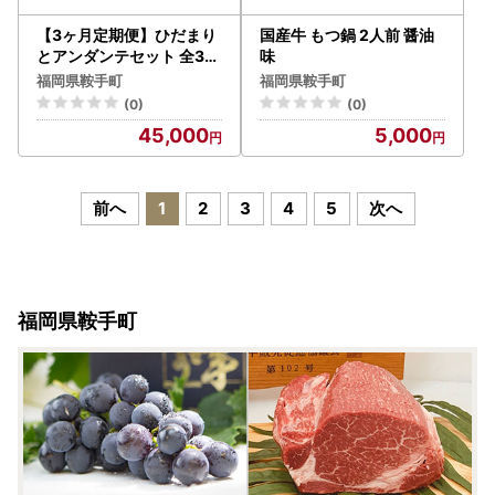
【3ヶ月定期便】ひだまり
国産牛 もつ鍋 2人前 醤油
とアンダンテセット 全3回
味
《お申込みの翌月より出荷
福岡県鞍手町
福岡県鞍手町
》福岡県 花田農園 野菜ス
(0)
(0)
ープ トマト ブロッコリー
45,000
5,000
かぼちゃ
前へ
1
2
3
4
5
次へ
福岡県鞍手町