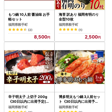
もつ鍋 10人前 醤油味 お手
海苔 訳あり 福岡有明のり
軽セット
全型10枚
福岡県鞍手町
福岡県鞍手町
(2)
(1)
8,500
2,500
辛子明太子 上切子 200g
博多明太もつ鍋 3人前セッ
《30日以内に出荷予定(土
ト《30日以内に出荷予定(
日祝除く)》福岡県
土日祝除く)》
福岡県鞍手町
福岡県鞍手町