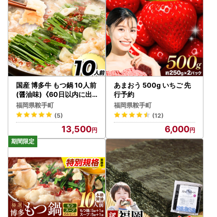
国産 博多牛 もつ鍋 10人前
あまおう 500g いちご 先
(醤油味)《60日以内に出
行予約
荷予定(土日祝除く)》
福岡県鞍手町
福岡県鞍手町
(5)
(12)
13,500
6,000