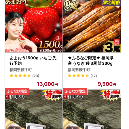
あまおう1500g いちご 先
★ふるなび限定★ 福岡県
行予約
産 うなぎ 鰻 3尾 計330g
福岡県鞍手町
福岡県鞍手町
(73)
(17)
13,000
9,500