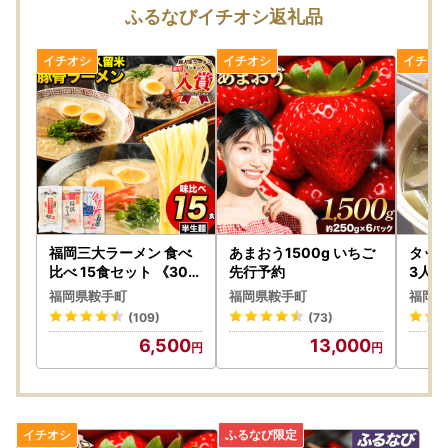
お盆期間にいただきましたお問い合わせにつきましては、8/
ふるなびイチオシ返礼品
17(月)以降にて順次ご対応させていただきます。
【ご寄附受付は365日24時間承り中!】
福岡三大ラーメン 食べ
あまおう1500g いちご
タッカ
比べ 15食セット 《30日
先行予約
3人前
以内に出荷予定(土日祝
韓国風
福岡県鞍手町
福岡県鞍手町
福岡県
除く)》豚骨 常温 常温保
に出荷
(109)
(73)
存 博多ラーメン 長浜ラ
》
6,500
13,000
ーメン 久留米ラーメン