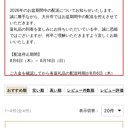
2026年のお盆期間中の配送についてお知らせいたします。
誠に勝手ながら、大分市ではお盆期間中の配送を控えさせて
いただきます。
返礼品の到着を楽しみにお待ちいただいている中、誠に恐縮
ではございますが、何卒ご理解いただきますよう宜しくお願
いいたします。
【配送停止期間】
8月6日（木）～ 8月16日（日）
ご入金を確認してから各返礼品の配送時期が8月6日（木）
前後になる場合は、8月17日（月）より順次発送いたしま
す。
おすすめ順
安い順
高い順
レビュー件数順
レビュー評価順
※受注生産の返礼品や多くのお申込みをいただいている返礼
品については、サイト上に記載している配送時期を超える場
1
~
4
件(全
4
件)
表示切替：
合がございます。予めご了承ください。
※返礼品受取日のご指定は承ることが出来ませんのでご了承
ください。