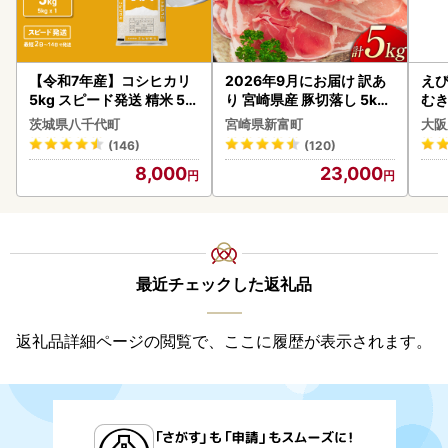
【令和7年産】コシヒカリ
2026年9月にお届け 訳あ
えび
5kg スピード発送 精米 5k
り 宮崎県産 豚切落し 5kg
む
g x 1袋 白米 茨城県 八千代
C325-2506-2609
茨城県八千代町
宮崎県新富町
大阪
町
(146)
(120)
8,000
23,000
最近チェックした返礼品
返礼品詳細ページの閲覧で、ここに履歴が表示されます。