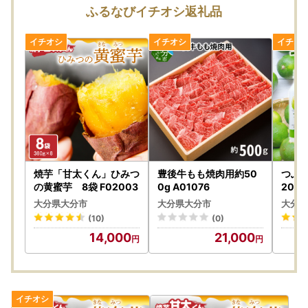
ふるなびイチオシ返礼品
詳しくはこちらをご覧ください。
焼芋「甘太くん」ひみつ
豊後牛もも焼肉用約50
つぶら
の黄蜜芋 8袋 F02003
0g A01076
2049
大分県大分市
大分県大分市
大分県
(10)
(0)
14,000
21,000