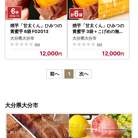
焼芋「甘太くん」ひみつの
焼芋「甘太くん」ひみつの
黄蜜芋 6袋 F02013
黄蜜芋 3袋＋こげめの無い
焼きとうもろこし 3袋 計6
大分県大分市
大分県大分市
袋セット F01006
(0)
(0)
12,000
12,000
前へ
1
次へ
大分県大分市