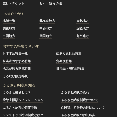
旅行・チケット
セット類 その他
地域でさがす
地域一覧
北海道地方
東北地方
関東地方
中部地方
近畿地方
中国地方
四国地方
九州地方
おすすめ特集でさがす
おすすめ特集一覧
訳あり返礼品特集
担当者おすすめ特集
定期便特集
地元が誇る家電特集
日用品・消耗品特集
ふるなび限定特集
ふるさと納税を知る
ふるさと納税とは？
ふるさと納税の流れ
控除上限額シミュレーション
ふるさと納税制度について
ふるさと納税の確定申告
住民税・所得税の控除について
ワンストップ特例制度とは？
ふるさと納税のお礼特典