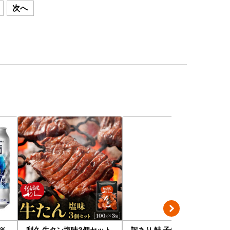
次へ
％
利久 牛タン塩味3個セット
訳あり 鮭 子供も安心 骨取