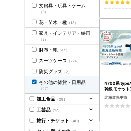
ン おしゃれ 
文房具・玩具・ゲーム
名入れ有
（9）
花・苗木・種
（13）
家具・インテリア・絵画
（8）
財布・鞄
（44）
スーツケース
（224）
防災グッズ
（2）
その他の雑貨・日用品
N700系 typ
（47）
幹線 モケット
No.870027
北海道赤平市
加工食品
（28）
ップサイクル 
イクル 電車 鉄道 北海
工芸品
（17）
平市 国産 日
旅行・チケット
（40）