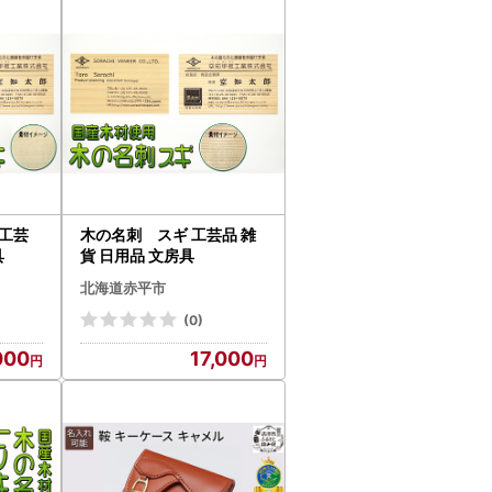
い合わせください。
工芸
木の名刺 スギ 工芸品 雑
致します。
具
貨 日用品 文房具
北海道赤平市
(0)
000
17,000