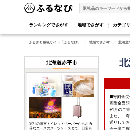
ランキングでさがす
地域でさがす
カテゴ
ふるさと納税サイト「ふるなび」
地域でさがす
北海道
北
北海道赤平市
■寄附金受
寄附金受領
※1月のご
また、「寄
送りしてお
家計の味方トイレットペーパーからお洒
落なエースのスーツケースまで、日常も
今一度ご確