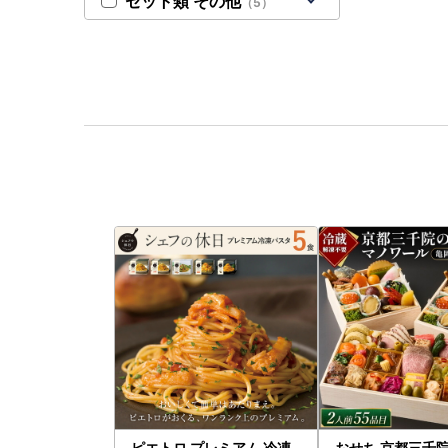
セット類 その他
（5）
ピエトロ プレミアム 冷凍
おせち 京都三千