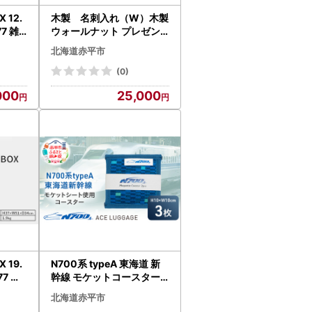
 12.
木製 名刺入れ（W）木製
77 雑
ウォールナット プレゼン
クス 強
ト 贈り物
北海道赤平市
物収
国産 北
(0)
000
25,000
 19.
N700系 typeA 東海道 新
77 雑
幹線 モケットコースター3
ス 強
pcs_No.8700177 小物 エ
北海道赤平市
袋収
コ アップサイクル 再利用