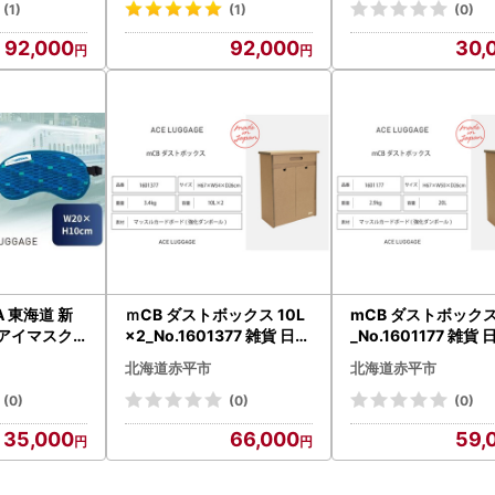
ギフト 贈り物
ン おしゃれ ギフト 贈り物
納 小物 収納 インテ
(1)
(1)
(0)
名入れ無
具 国産 北海道 赤平
92,000
92,000
30,
eA 東海道 新
ｍCB ダストボックス 10L
mCB ダストボックス
アイマスク_
×2_No.1601377 雑貨 日本
_No.1601177 雑貨 日本製
7 小物 エコ ア
製 収納 ボックス 強化ダン
収納 ボックス 強化
北海道赤平市
北海道赤平市
再利用 リサ
ボール採用 小物収納 イン
ール採用 小物収納 
道 赤
テリア 家具 国産 北海道 赤
リア 家具 国産 北海
(0)
(0)
(0)
本製
平市
市
35,000
66,000
59,