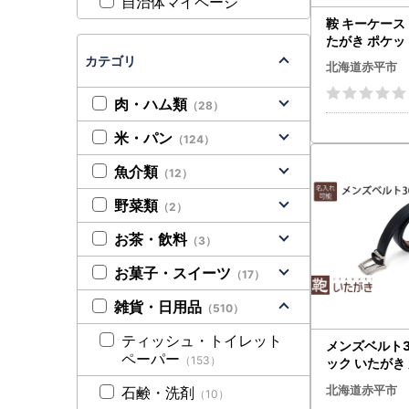
自治体マイページ
鞍 キーケース
たがき ポケッ
皮革 本革 手
カテゴリ
北海道赤平市
ョン小物 おし
贈り物 北海道
肉・ハム類
（28）
無
米・パン
（124）
魚介類
（12）
野菜類
（2）
お茶・飲料
（3）
お菓子・スイーツ
（17）
雑貨・日用品
（510）
ティッシュ・トイレット
メンズベルト3
ペーパー
（153）
ック いたがき
革 ビジネス 革
北海道赤平市
石鹸・洗剤
（10）
アクセサリー