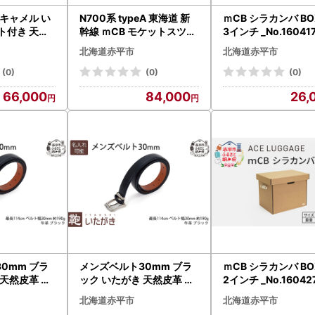
 キャメル い
N700系 typeA 東海道 新
ｍCB シラカンバ BOX
ト付き 天然
幹線 ｍCB モケットスツー
3インチ _No.16041
作り ファッシ
ル -N_No.1701577 インテ
貨 日本製 収納 ボッ
北海道赤平市
北海道赤平市
ゃれ ギフト
リア 強化 ダンボール イス
化ダンボール採用 小
 赤平 名入れ
腰掛け 軽量 エコ アップサ
納 インテリア 家具 
(0)
(0)
(0)
イクル 再利用 リサイクル
海道 赤平市
66,000
84,000
26,
電車 鉄道 北海道 赤平市 国
産 日本製
0mm ブラ
メンズベルト30mm ブラ
ｍCB シラカンバ BOX
 天然皮革 本
ック いたがき 天然皮革 本
2インチ _No.16042
 レザー 小物
革 ビジネス 革 レザー 小物
貨 日本製 収納ボック
北海道赤平市
北海道赤平市
 ファッショ
アクセサリー ファッショ
化ダンボール採用 米