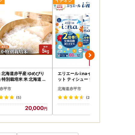
アドレス宛にご連絡しています。
す。
 北海道赤平産 ゆめぴり
エリエール i:naイーナ トイレ
エ
場合がございます。
kg 特別栽培米 米 北海道 お
ット ティシュー シングル 計72
ュー
るさと納税
ロール
赤平市
北海道赤平市
北
(5)
(216)
20,000
24,000