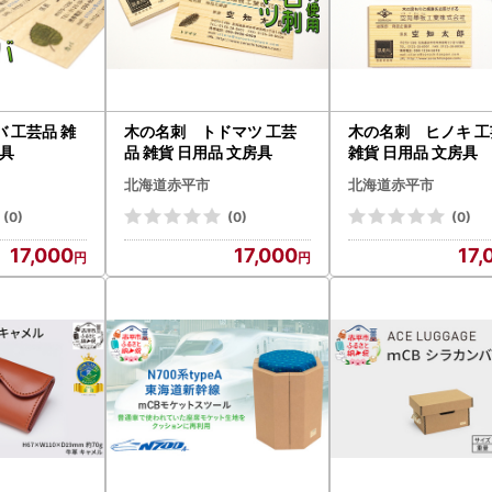
 工芸品 雑
木の名刺 トドマツ 工芸
木の名刺 ヒノキ 
房具
品 雑貨 日用品 文房具
雑貨 日用品 文房具
北海道赤平市
北海道赤平市
(0)
(0)
(0)
17,000
17,000
17,