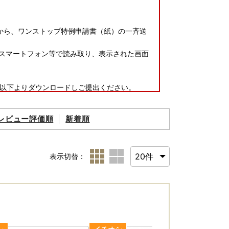
点から、ワンストップ特例申請書（紙）の一斉送
をスマートフォン等で読み取り、表示された画面
以下よりダウンロードしご提出ください。
、ご自身でダウンロードした用紙でご提出いた
レビュー評価順
新着順
t/000397109.pdf）
_zeisei/czaisei/czaisei_seido/furusat
表示切替：