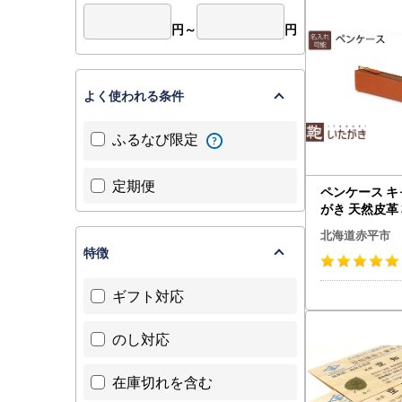
■不良品の
お礼の品の
円～
円
万が一、次
・申し込ま
よく使われる条件
・お礼の品
ふるなび限定
返品方法等
定期便
ペンケース キ
■返礼品の
がき 天然皮革
ファッション小
北海道赤平市
用品 文房具 
特徴
しゃれ ギフト
れ無
ギフト対応
のし対応
在庫切れを含む