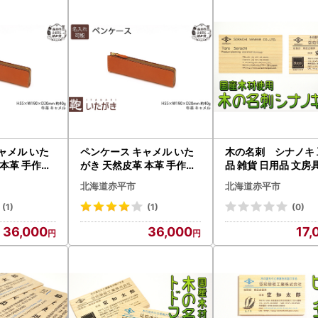
取扱条件
受け取り時に必ず確認をお願いいたします。
のような場合には、画像をご用意の上、お電話もしくはメールにてお問
れたお礼の品と届いたお礼の品が異なっていた場合
が破損している場合
については個別にご相談させていただきます。
ャメル いた
ペンケース キャメル いた
木の名刺 シナノキ 
発送につきましてのご要望は、応援メッセージ欄の中にご記載をお願い
 本革 手作り
がき 天然皮革 本革 手作り
品 雑貨 日用品 文房
物 雑貨 日
ファッション小物 雑貨 日
北海道赤平市
北海道赤平市
ファスナー お
用品 文房具 ファスナー お
 贈り物 名入
しゃれ ギフト 贈り物 名入
(1)
(1)
(0)
れ有
36,000
36,000
17,