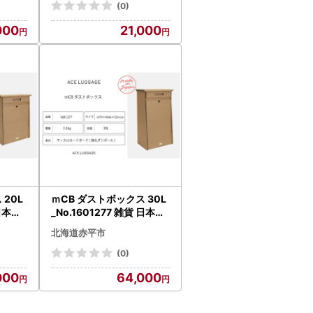
リア 家
リサイクル 電車 鉄道 北海
(0)
市
道 赤平市 国産 日本製
000
21,000
 20L
ｍCB ダストボックス 30L
_No.1601277 雑貨 日本製
ダンボ
収納 ボックス 強化ダンボ
北海道赤平市
インテ
ール採用 小物収納 インテ
道 赤平
リア 家具 国産 北海道 赤平
(0)
市
000
64,000