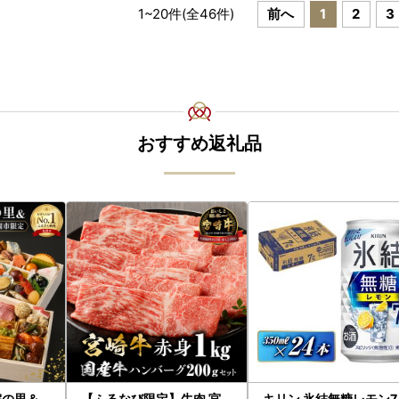
1
~
20
件(全
46
件)
前へ
1
2
3
おすすめ返礼品
院の里＆
【ふるなび限定】牛肉 宮
キリン 氷結無糖レモン7