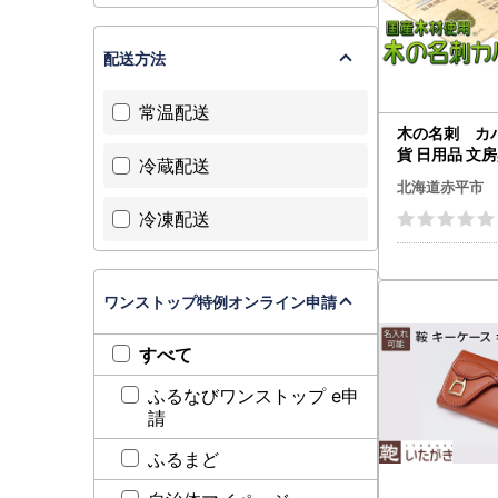
配送方法
常温配送
木の名刺 カバ
貨 日用品 文
冷蔵配送
北海道赤平市
冷凍配送
ワンストップ特例オンライン申請
すべて
ふるなびワンストップ e申
請
ふるまど