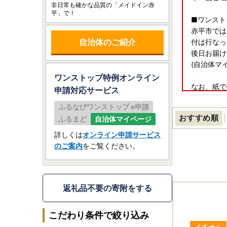
非日常も確かな品質の「メイドイン赤
平」で！
■ワンスト
赤平市では
自治体のご紹介
付は行なっ
後日お届け
(自治体マ
ワンストップ特例オンライン
なお、紙で
申請
対応サービス
※年末のお
ふるなびワンストップ e申請
だくことを
おすすめ順
ふるまど
自治体マイページ
また、添付
詳しくは
オンライン申請サービス
---ワンストッ
のご案内
をご覧ください。
---ワンストッ
o/topics/
申請書の提
返礼品不要の寄附をする
【ワンスト
こだわり条件で絞り込み
〒079-1