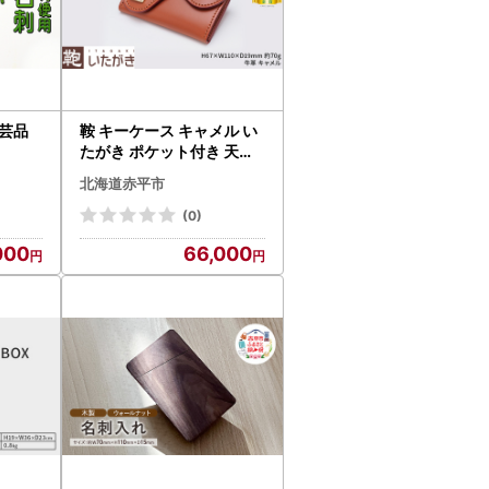
工芸品
鞍 キーケース キャメル い
たがき ポケット付き 天然
皮革 本革 手作り ファッシ
北海道赤平市
ョン小物 おしゃれ ギフト
贈り物 北海道 赤平 名入れ
(0)
有
000
66,000