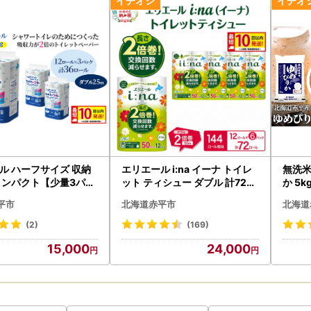
企画課(ふるさと納税担当) 宛て
プ特例申請書受付書は郵送での返送は行なっておらず、申請時のメール
受付書をダウンロードすることができます。
レスのない方は、【ワンストップ特例申請書受付済書】を郵送いたしま
について
産者または、配送専門事業者からお届けいたします。
は、あくまで目安です。
ル ハーフサイズ 収納
エリエール i:na イーナ トイレ
無洗米
申込いただいた場合でも、発送の準備の状況により、別々に配送される
コンパクト【少量3パッ
ット ティシュー ダブル 計72ロ
か 5
の状態で届いた場合は、配送業者までご連絡ください。
ャワートイレのために
ール
米 ふ
平市
北海道赤平市
北海道
吸水力が2倍 トイレッ
 ダブル 25m 12R 3
(2)
(169)
扱条件／返品期限、返品時の送料負担
36ロール 最短 10日以
15,000
24,000
最短配送 防災 常備品 備
お礼の品の破損および発送ミスがありました場合のみ。
については打合せさせていただきます。