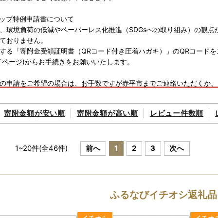
ップ特例申請書について
、環境負荷の低減やペーパーレス化推進（SDGsへの取り組み）の観
ておりません。
する「寄附金受領証明書（QRコード付き圧着ハガキ）」のQRコード
イページ)からお手続きをお願いいたします。
の申請をご希望の場合は、お手数ですが赤平市までご連絡いただくか、
申込みつきましては、書類のお届けが年明けとなる場合がありますので
お勧めいたします。
寄附金額が
安い順
寄附金額が
高い順
レビュー件数順
書類に漏れのないよう、今一度ご確認をお願いいたします。
プ特例申請書PDFはコチラ (https://www.soumu.go.jp/main_conten
プ特例制度について（総務省）（https://www.soumu.go.jp/main_sosiki/jichi
1
~
20
件(全
46
件)
前へ
1
2
3
次へ
20150401.html#block02）
出期限：寄附をした翌年1月10日必着となります。
ふるなびイチオシ返礼品
ップ特例申請書の送付先】
192 北海道赤平市泉町4丁目1番地