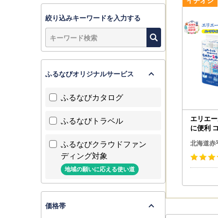
赤平市役所
絞り込みキーワードを入力する
ワンストッ
そこから同
メールアド
ふるなびオリジナルサービス
■お礼の品
ふるなびカタログ
・配送は生
・発送期日
エリエー
ふるなびトラベル
・同日にお
に便利 
・梱包破損
ク】 シ
ふるなびクラウドファン
北海道赤
つくった
ディング対象
トペーパー
■返品の取
パック 計
地域の願いに応える使い道
内配送 
輸送による
蓄品
返品方法等
価格帯