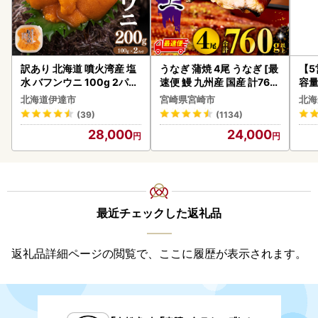
訳あり 北海道 噴火湾産 塩
うなぎ 蒲焼 4尾 うなぎ [最
【
水 バフンウニ 100g 2パッ
速便 鰻 九州産 国産 計760
容量
ク 計200g 《アフター保証
g以上]
あ
北海道伊達市
宮崎県宮崎市
北海
付き》うに ウニ 雲丹 海鮮
ーグ
(39)
(1134)
海の幸 魚介類 ウニ丼 お寿
05
28,000
24,000
司 濃厚 無添加 産地直送 お
取り寄せ 山村水産 送料無
料
最近チェックした返礼品
返礼品詳細ページの閲覧で、ここに履歴が表示されます。