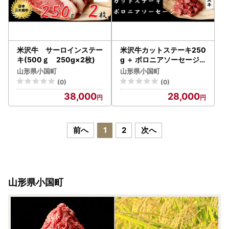
米沢牛 サーロインステー
米沢牛カットステーキ250
キ(500ｇ 250g×2枚)
g ＋ ボロニアソーセージ4
00g
山形県小国町
山形県小国町
(0)
(0)
38,000
28,000
前へ
1
2
次へ
山形県小国町