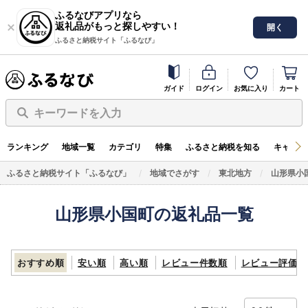
ふるなびアプリなら
返礼品がもっと探しやすい！
開く
ふるさと納税サイト「ふるなび」
ガイド
ログイン
お気に入り
カート
キーワードを入力
ランキング
地域一覧
カテゴリ
特集
ふるさと納税を知る
キャンペ
ふるさと納税サイト「ふるなび」
地域でさがす
東北地方
山形県小
山形県小国町の返礼品一覧
おすすめ順
安い順
高い順
レビュー件数順
レビュー評価順