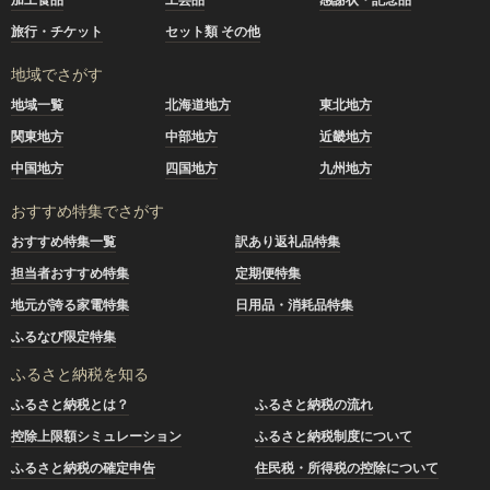
旅行・チケット
セット類 その他
地域でさがす
地域一覧
北海道地方
東北地方
関東地方
中部地方
近畿地方
中国地方
四国地方
九州地方
おすすめ特集でさがす
おすすめ特集一覧
訳あり返礼品特集
担当者おすすめ特集
定期便特集
地元が誇る家電特集
日用品・消耗品特集
ふるなび限定特集
ふるさと納税を知る
ふるさと納税とは？
ふるさと納税の流れ
控除上限額シミュレーション
ふるさと納税制度について
ふるさと納税の確定申告
住民税・所得税の控除について