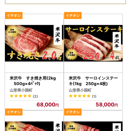
米沢牛 すき焼き用(2kg
米沢牛 サーロインステー
500g×4ﾊﾟｯｸ)
キ(1kg 250g×4枚)
山形県小国町
山形県小国町
(2)
(1)
68,000
58,000