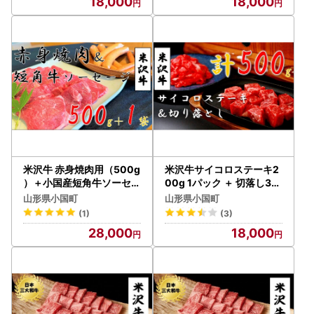
18,000
18,000
米沢牛 赤身焼肉用（500g
米沢牛サイコロステーキ2
）＋小国産短角牛ソーセー
00g 1パック ＋ 切落し30
ジ・フランク（各1袋）
0g 1パック
山形県小国町
山形県小国町
(1)
(3)
28,000
18,000