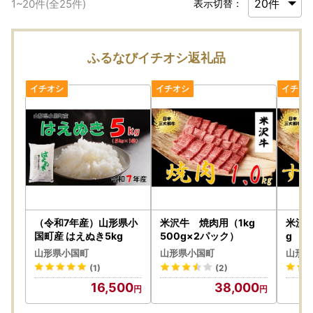
1
~
20
件(全
25
件)
表示切替：
ふるなびイチオシ返礼品
（令和7年産）山形県小
米沢牛 焼肉用（1kg
米沢牛
国町産 はえぬき5kg
500g×2パック）
g 50
山形県小国町
山形県小国町
山形県
(1)
(2)
16,500
38,000