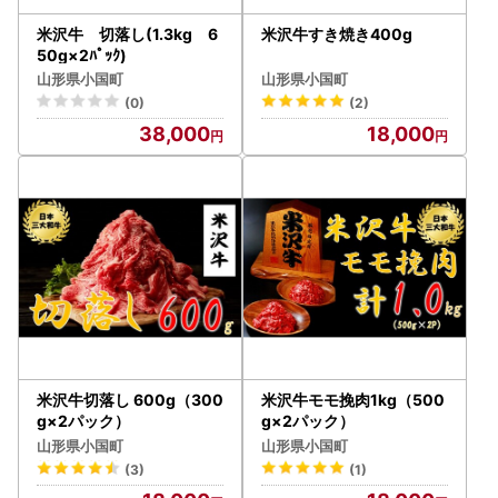
米沢牛 切落し(1.3kg 6
米沢牛すき焼き400g
50g×2ﾊﾟｯｸ)
山形県小国町
山形県小国町
(0)
(2)
38,000
18,000
米沢牛切落し 600g（300
米沢牛モモ挽肉1kg（500
g×2パック）
g×2パック）
山形県小国町
山形県小国町
(3)
(1)