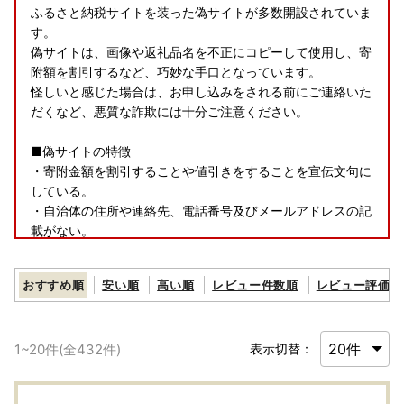
ふるさと納税サイトを装った偽サイトが多数開設されていま
す。
偽サイトは、画像や返礼品名を不正にコピーして使用し、寄
附額を割引するなど、巧妙な手口となっています。
怪しいと感じた場合は、お申し込みをされる前にご連絡いた
だくなど、悪質な詐欺には十分ご注意ください。
■偽サイトの特徴
・寄附金額を割引することや値引きをすることを宣伝文句に
している。
・自治体の住所や連絡先、電話番号及びメールアドレスの記
載がない。
・支払い方法が口座振込の場合、口座名義人と販売業者が異
なっている。
おすすめ順
安い順
高い順
レビュー件数順
レビュー評価順
・ふるさと納税ポータルサイトの画像を転載して本物のサイ
トを装っている。
1
~
20
件(全
432
件)
表示切替：
＜自治体マイページ＞