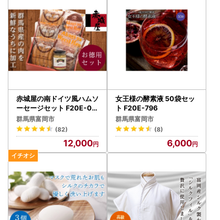
赤城屋の南ドイツ風ハムソ
女王様の酵素液 50袋セッ
ーセージセット F20E-00
ト F20E-796
1
群馬県富岡市
群馬県富岡市
(82)
(8)
12,000
6,000