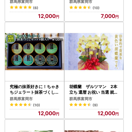
入り F20E-690
群馬県富岡市
群馬県富岡市
(6)
(10)
12,000
7,000
究極の抹茶好きに！ちゃき
胡蝶蘭 ザルツマン 2本
ちジェラート抹茶づくしセ
立ち 還暦 お祝い 当選 就任
ット8個入り F20E-692
開業 新築 長生き 母
群馬県富岡市
群馬県富岡市
の日 父の日 商売繁盛
(10)
(9)
記念 お歳暮 お中元 お
12,000
12,000
花 贈り物 プレゼント ギフ
ト こちょうらん F20E-25
7