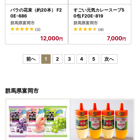
バラの花束（約20本） F2
すごい元気カレースープ5
0E-686
0包 F20E-819
群馬県富岡市
群馬県富岡市
(3)
(4)
12,000
7,000
前へ
1
2
3
4
5
次へ
群馬県富岡市