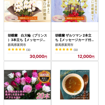
胡蝶蘭 白大輪（プリンス
胡蝶蘭 ザルツマン 2本立
）3本立ち【メッセージカ
ち【メッセージカード付】
ード付】 還暦 お祝い 当選
還暦 お祝い 当選 就任 開
群馬県富岡市
群馬県富岡市
就任 開業 新築 長生き
業 新築 長生き 母の日
(3)
(3)
母の日 父の日 商売繁
父の日 商売繁盛 記念
30,000
12,000
盛 記念 お歳暮 お中元
お歳暮 お中元 お花 贈
お花 贈り物 プレゼント ギ
り物 プレゼント ギフト こ
フト こちょうらん F20E-
ちょうらん F20E-413
421