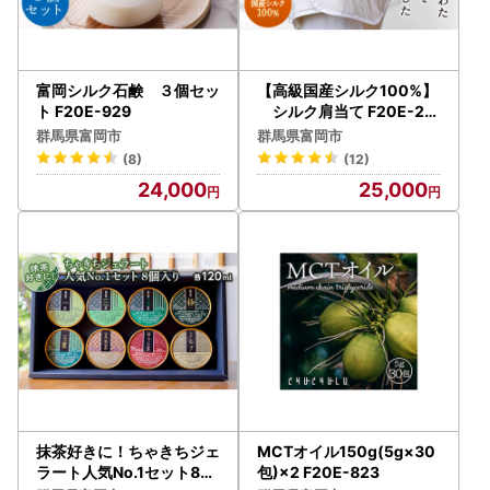
富岡シルク石鹸 ３個セッ
【高級国産シルク100%】
ト F20E-929
シルク肩当て F20E-28
2
群馬県富岡市
群馬県富岡市
(8)
(12)
24,000
25,000
抹茶好きに！ちゃきちジェ
MCTオイル150g(5g×30
ラート人気No.1セット8個
包)×2 F20E-823