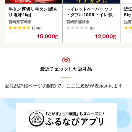
牛タン 厚切り 牛タン[訳あ
トイレットペーパー ソフ
近江
り 塩味 1kg]
トダブル 100R トイレ 快
5㎏
速〔12-I5-TP100-R〕
菜 
宮崎県宮崎市
宮崎県都城市
滋賀
(348)
(0)
15,000
12,000
最近チェックした返礼品
返礼品詳細ページの閲覧で、ここに履歴が表示されます。