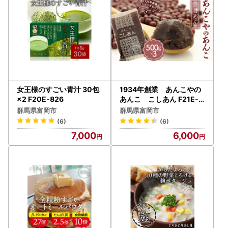
女王様のすごい青汁 30包
1934年創業 あんこやの
×2 F20E-826
あんこ こしあん F21E-0
81
群馬県富岡市
群馬県富岡市
(6)
(6)
7,000
6,000