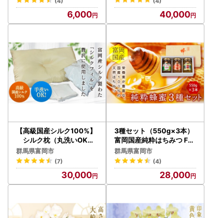
(4)
(4)
6,000
40,000
【高級国産シルク100%】
3種セット（550g×3本）
シルク枕（丸洗いOK／
富岡国産純粋はちみつ F2
高さ調整機能付き） F20E
0E-053
群馬県富岡市
群馬県富岡市
-269
(7)
(4)
30,000
28,000