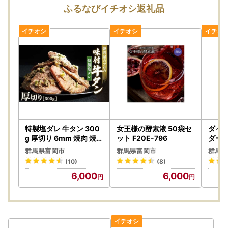
富岡市では便利なオンラインワンストップ申請「自治体マイ
ふるなびイチオシ返礼品
ページ」を対応しています。
マイナンバーカードをコピーして添付したり、郵送する手間
がなくなり、すべてオンラインで申請が完結します。
「自治体マイページ」では、オンラインワンストップ特例申
請のほか、あなたが寄附した情報の確認もできます。
ふるさと納税で寄附したあと、さまざまな便利な機能が無料
で利用できる”あなただけ”の専用ページです。
ぜひご利用ください。
詳細はこちら
特製塩ダレ 牛タン 300
女王様の酵素液 50袋セ
ダイ
g 厚切り 6mm 焼肉 焼き
ット F20E-796
ダー
肉 BBQ キャンプ 味付き
立て F
群馬県富岡市
群馬県富岡市
群馬県
冷凍焼肉 牛たん スライ
(10)
(8)
ス 冷凍 牛肉 群馬県 富岡
6,000
6,000
市 職人味付け F21E-12
0