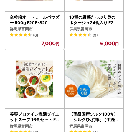
全粒粉オートミールパウダ
10種の野菜たっぷり麹の
ー 500g F20E-820
ポタージュ24食入り F20
E-798
群馬県富岡市
群馬県富岡市
(6)
(9)
7,000
6,000
美容プロテイン温活ダイエ
【高級国産シルク100%】
ットスープ 16食セット F2
シルクひざ掛け（手洗O
0E-809
K） F20E-270
群馬県富岡市
群馬県富岡市