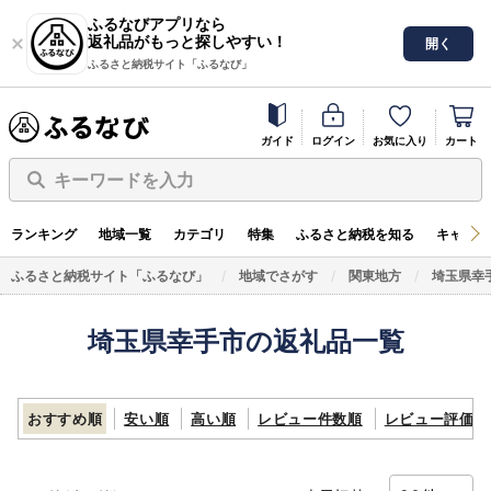
ふるなびアプリなら
返礼品がもっと探しやすい！
開く
ふるさと納税サイト「ふるなび」
ガイド
ログイン
お気に入り
カート
キーワードを入力
ランキング
地域一覧
カテゴリ
特集
ふるさと納税を知る
キャンペ
ふるさと納税サイト「ふるなび」
地域でさがす
関東地方
埼玉県幸
埼玉県幸手市の返礼品一覧
おすすめ順
安い順
高い順
レビュー件数順
レビュー評価順