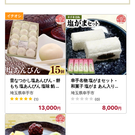
昔なつかし塩あんびん - 餅
幸手名物 塩がまセット -
もち 塩あんびん 塩味 餡 伝
和菓子 塩がま あん入り塩
統 おやつ お菓子 お取り寄
がま 昔ながら ご当地スイ
埼玉県幸手市
埼玉県幸手市
せ 埼玉県 幸手市【価格変
ーツ 懐かしの味 人気 茶菓
(1)
(0)
更X】
子 手作り おやつ お取り寄
13,000
8,000
せ 埼玉県 幸手市