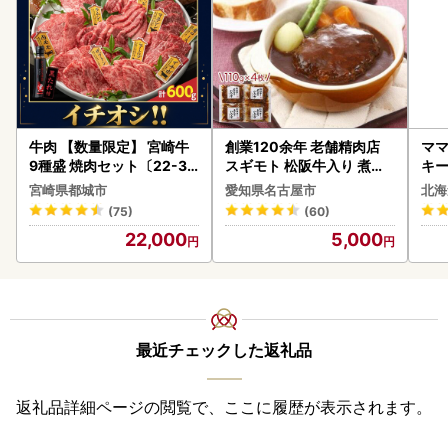
牛肉 【数量限定】 宮崎牛
創業120余年 老舗精肉店
ママ
9種盛 焼肉セット〔22-31
スギモト 松阪牛入り 煮込
キ
-006-600g〕都城 イチオ
み ハンバーグ 110g×4枚
ズ 
宮崎県都城市
愛知県名古屋市
北海
シ!! 牛肉
惣菜 お取り寄せ グルメ ハ
0
(75)
(60)
ンバーグ 冷凍
22,000
5,000
最近チェックした返礼品
返礼品詳細ページの閲覧で、ここに履歴が表示されます。