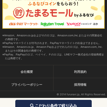
Amazon、Amazon.co.jpおよびそのロゴは、Amazon.com,Inc.またはその関連会社
の商標です。
PayPayマネーライトが付与されます。PayPayマネーライトの出金はできません。
Amazon、Amazon.co.jp、Amazon Payおよびそれらのロゴは、Amazon.com, Inc.
またはその関連会社の商標です。
PayPay、PayPayのロゴ、ペイペイ、Ｐのロゴは、LINEヤフー株式会社の登録商標ま
たは商標です。
会社概要
利用規約
プライバシーポリシー
採用情報
© 2014 furunavi.jp, All Rights Reserved.
こだわり条件で絞り込み