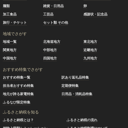
麺類
雑貨・日用品
卵
加工食品
工芸品
感謝状・記念品
旅行・チケット
セット類 その他
地域でさがす
地域一覧
北海道地方
東北地方
関東地方
中部地方
近畿地方
中国地方
四国地方
九州地方
おすすめ特集でさがす
おすすめ特集一覧
訳あり返礼品特集
担当者おすすめ特集
定期便特集
地元が誇る家電特集
日用品・消耗品特集
ふるなび限定特集
ふるさと納税を知る
ふるさと納税とは？
ふるさと納税の流れ