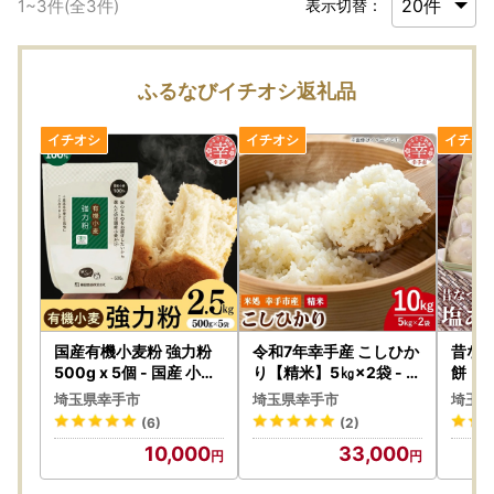
1
~
3
件(全
3
件)
表示切替：
ふるなびイチオシ返礼品
国産有機小麦粉 強力粉
令和7年幸手産 こしひか
昔なつ
500g x 5個 - 国産 小麦
り【精米】5㎏×2袋 - コ
餅 も
有機小麦 小麦粉 強力粉
シヒカリ 精米 10kg 令
餡 伝
埼玉県幸手市
埼玉県幸手市
埼玉県
おすすめ 安心 こだわり
和7年産 埼玉県 幸手市
取り寄
(6)
(2)
パン作り お菓子作り 埼
幸手市産
【価
10,000
33,000
玉県 幸手市