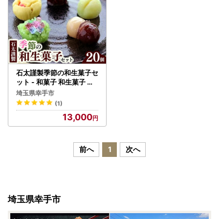
石太謹製季節の和生菓子セ
ット - 和菓子 和生菓子 生
菓子 手作り おやつ お菓子
埼玉県幸手市
季節のお菓子 伝統 セット
(1)
お取り寄せ 埼玉県 幸手市
13,000
【価格変更】
前へ
1
次へ
埼玉県幸手市