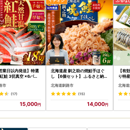
答用の場合でも受取人様に着払いでご負担いただくことになりますので
ご住所をご入力いただく際には
意いただいた上でお申込いただきますようお願いいたします。
否された場合の返礼品の再発送はいたしません。
マト運輸のホームページをご確認ください。
ww.yamato-hd.co.jp/important/info_230417_2.html
営業日以内発送】特選
北海道産 釧之助の焼鮭手ほぐ
【有
紅鮭 3切真空 ×6パッ
し 【6個セット】 ふるさと納税
り特
魚
市カ
路市
北海道釧路市
北海道
(17)
(15)
15,000
14,000