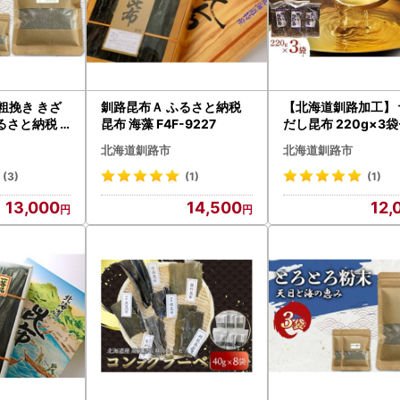
粗挽き きざ
釧路昆布Ａ ふるさと納税
【北海道釧路加工】 
ふるさと納税
昆布 海藻 F4F-9227
だし昆布 220g×3
-8521
ト ふるさと納税 昆布 
北海道釧路市
北海道釧路市
8614
(3)
(1)
(1)
13,000
14,500
12,