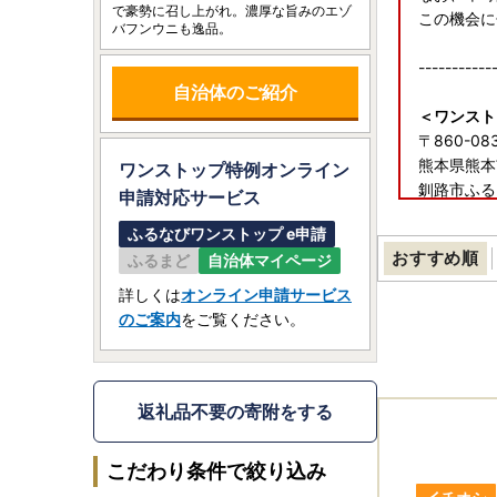
で豪勢に召し上がれ。濃厚な旨みのエゾ
この機会に
バフンウニも逸品。
-----------
自治体のご紹介
＜ワンスト
〒860-08
熊本県熊本市
ワンストップ特例オンライン
釧路市ふる
申請
対応サービス
ふるなびワンストップ e申請
【釧路市は
おすすめ順
ふるまど
自治体マイページ
＜ふるまど
ふるまどの
詳しくは
オンライン申請サービス
https://fu
のご案内
をご覧ください。
-----------
◆【重要】
返礼品不要の寄附をする
ヤマト運輸
お荷物の送
こだわり条件で絞り込み
送り状に記