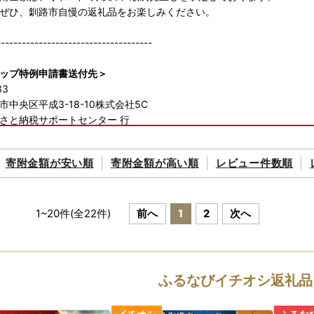
ぜひ、釧路市自慢の返礼品をお楽しみください。
-------------------------------------
ップ特例申請書送付先＞
33
中央区平成3-18-10株式会社5C
さと納税サポートセンター 行
ワンストップ申請オンラインサービスの対象自治体です】
寄附金額が
安い順
寄附金額が
高い順
レビュー件数順
＞
詳細はこちらからご確認ください。
rumado.jp/
1
~
20
件(全
22
件)
前へ
1
2
次へ
-------------------------------------
ヤマト運輸の荷物転送有料化のお知らせ◆
の規定変更により、2023年6月1日以降、
ふるなびイチオシ返礼品
り状に記載されたご住所以外にお届け先を変更（転送）する場合、
載されたお届け先から変更後のお届け先までの配送料が着払いで発生い