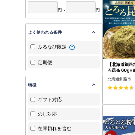
円～
円
よく使われる条件
ふるなび限定
定期便
【北海道釧路
ろ昆布 60g×
るさと納税 と
北海道釧路市
F-8612
特徴
ギフト対応
のし対応
在庫切れを含む