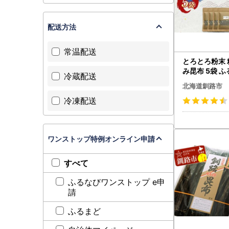
配送方法
常温配送
とろとろ粉末 
み昆布 5袋 
冷蔵配送
昆布 海藻 F4F
北海道釧路市
冷凍配送
ワンストップ特例オンライン申請
すべて
ふるなびワンストップ e申
請
ふるまど