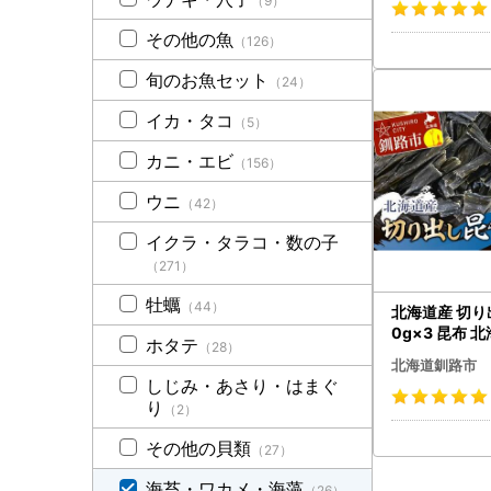
（9）
その他の魚
（126）
旬のお魚セット
（24）
イカ・タコ
（5）
カニ・エビ
（156）
ウニ
（42）
イクラ・タラコ・数の子
（271）
牡蠣
（44）
北海道産 切り
0g×3 昆布 
ホタテ
（28）
んぶ コンブ 出
北海道釧路市
和食 煮物 味噌汁
しじみ・あさり・はまぐ
り
（2）
その他の貝類
（27）
海苔・ワカメ・海藻
（26）