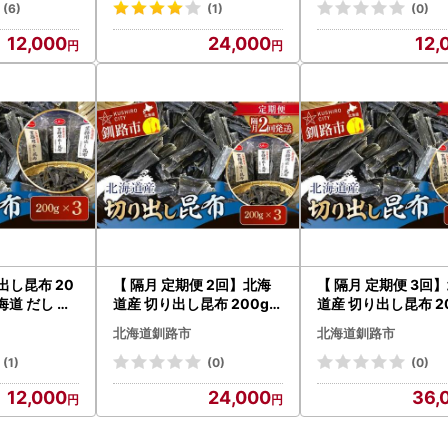
(6)
(1)
(0)
12,000
24,000
12,
出し昆布 20
【 隔月 定期便 2回】北海
【 隔月 定期便 3回
北海道 だし こ
道産 切り出し昆布 200g×
道産 切り出し昆布 2
汁 天然 煮物
3 昆布 北海道 だし こんぶ
3 昆布 北海道 だし
北海道釧路市
北海道釧路市
 F4F-7771
コンブ 出汁 天然 煮物 和食
コンブ 出汁 天然 煮
煮物 味噌汁 F4F-7772
煮物 味噌汁 F4F-77
(1)
(0)
(0)
12,000
24,000
36,