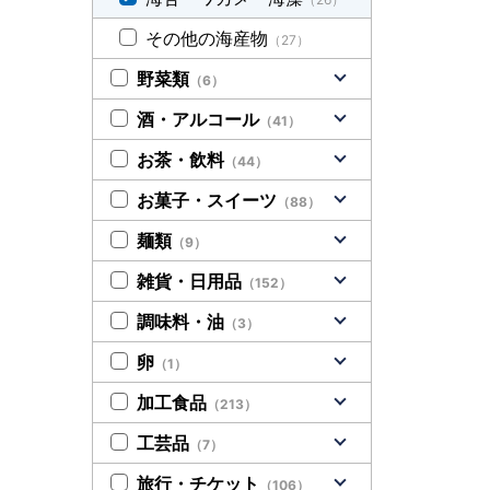
その他の海産物
（27）
野菜類
（6）
酒・アルコール
（41）
お茶・飲料
（44）
お菓子・スイーツ
（88）
麺類
（9）
雑貨・日用品
（152）
調味料・油
（3）
卵
（1）
加工食品
（213）
工芸品
（7）
旅行・チケット
（106）