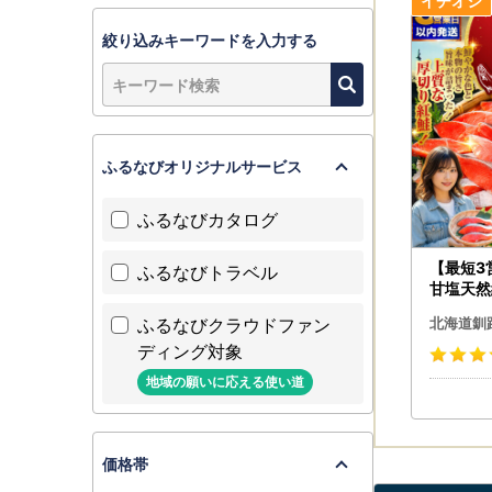
なお、ご贈
お届け先の
絞り込みキーワードを入力する
十分にご注
※転送を拒
詳しくはヤ
ふるなびオリジナルサービス
https://w
ふるなびカタログ
【最短3
ふるなびトラベル
甘塩天然
ク 鮭
ふるなびクラウドファン
北海道釧
ディング対象
地域の願いに応える使い道
価格帯