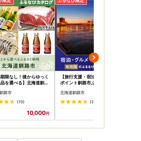
、
効期限なし！後からゆっく
【旅行支援・宿泊無期限】旅行
厚切
産品を選べる】北海道釧路
ポイント釧路市ふるなびトラベ
ク 
タログポイント
ルポイント
身 
釧路市
北海道釧路市
北
納税
海鮮
(70)
(2)
10,000
10,000