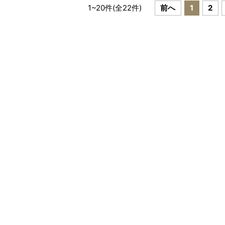
1
~
20
件(全
22
件)
前へ
1
2