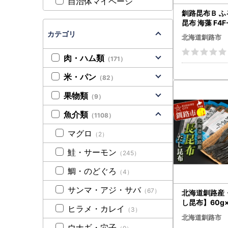
自治体マイページ
釧路昆布Ｂ 
昆布 海藻 F4F
カテゴリ
北海道釧路市
肉・ハム類
（171）
米・パン
（82）
果物類
（9）
魚介類
（1108）
マグロ
（2）
鮭・サーモン
（245）
鯛・のどぐろ
（4）
サンマ・アジ・サバ
（67）
北海道釧路産
し昆布】60g
ヒラメ・カレイ
（3）
るさと納税 昆布
北海道釧路市
1
ウナギ・穴子