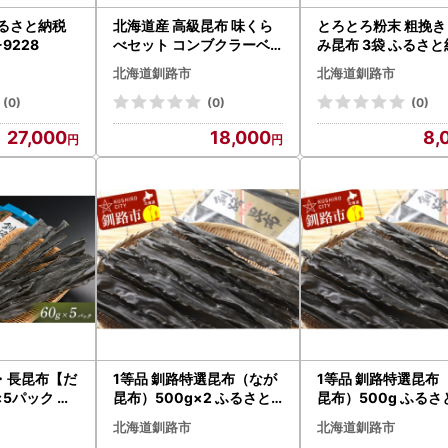
ふるさと納税
北海道産 高級昆布 味くら
とろとろ粉末 粗挽き
-9228
べセット コンブクラーベ
み昆布 3袋 ふるさ
ふるさと納税 昆布 F4F-17
昆布 海藻 F4F-8579
北海道釧路市
北海道釧路市
09
(0)
(0)
(0)
27,000
18,000
8,
・長昆布【だ
1等品 釧路特選昆布（なが
1等品 釧路特選昆布
×5パック ふ
昆布）500g×2 ふるさと
昆布）500g ふる
 F4F-033
納税 昆布 F4F-0380
昆布 F4F-0338
北海道釧路市
北海道釧路市