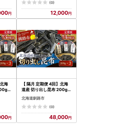
(0)
000
12,000
】北海
【 隔月 定期便 4回】北海
00g×
道産 切り出し昆布 200g×
 こんぶ
3 昆布 北海道 だし こんぶ
北海道釧路市
物 和食
コンブ 出汁 天然 煮物 和食
73
煮物 味噌汁 F4F-7774
(0)
000
48,000