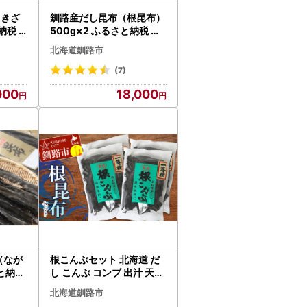
 きざ
釧路産だし昆布（根昆布）
と納税
500g×2 ふるさと納税 昆
布 F4F-0362
北海道釧路市
(7)
000
18,000
（なが
根こんぶセット 北海道 だ
さと納税
し こんぶ コンブ 出汁 天然
煮物 和食 味噌汁 汁物 F4F-
北海道釧路市
3149