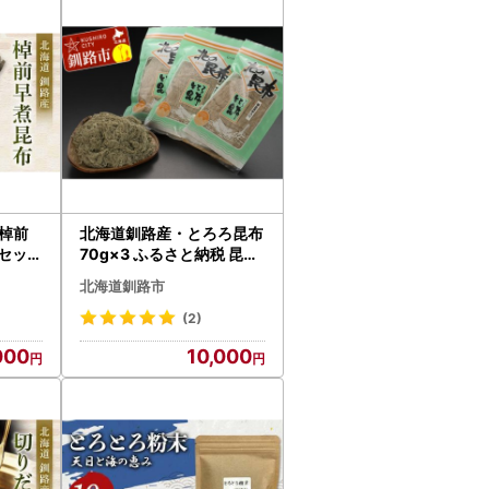
棹前
北海道釧路産・とろろ昆布
袋セット
70g×3 ふるさと納税 昆布
F-86
F4F-0333
北海道釧路市
(2)
000
10,000