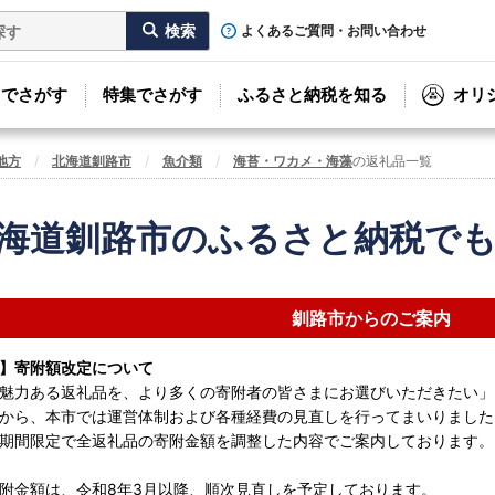
よくあるご質問・お問い合わせ
リでさがす
特集でさがす
ふるさと納税を知る
オリ
地方
北海道釧路市
魚介類
海苔・ワカメ・海藻
の返礼品一覧
海道釧路市のふるさと納税で
釧路市からのご案内
】寄附額改定について
魅力ある返礼品を、より多くの寄附者の皆さまにお選びいただきたい」
から、本市では運営体制および各種経費の見直しを行ってまいりました
期間限定で全返礼品の寄附金額を調整した内容でご案内しております。
附金額は、令和8年3月以降、順次見直しを予定しております。