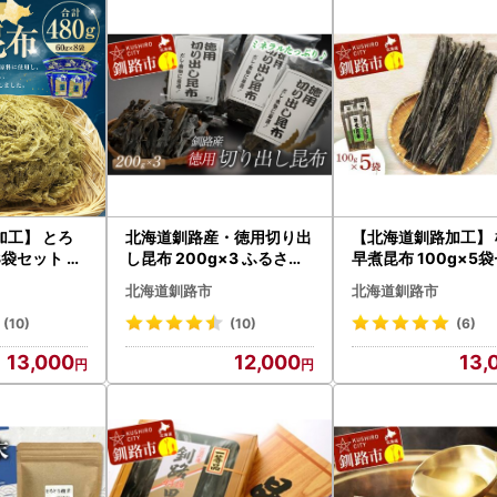
加工】 とろ
北海道釧路産・徳用切り出
【北海道釧路加工】 
8袋セット ふ
し昆布 200g×3 ふるさと
早煮昆布 100g×5
ろろ昆布 F4
納税 昆布 F4F-5161
ふるさと納税 昆布 F4
北海道釧路市
北海道釧路市
11
(10)
(10)
(6)
13,000
12,000
13,