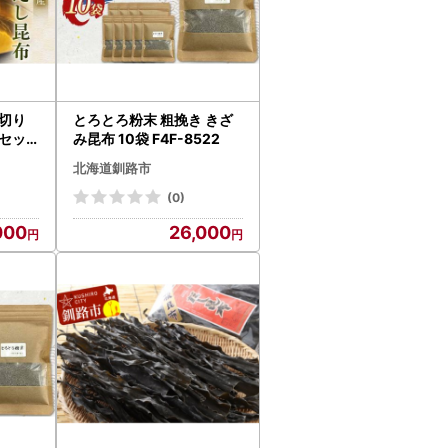
切り
とろとろ粉末 粗挽き きざ
袋セッ
み昆布 10袋 F4F-8522
F4F-
北海道釧路市
(0)
000
26,000