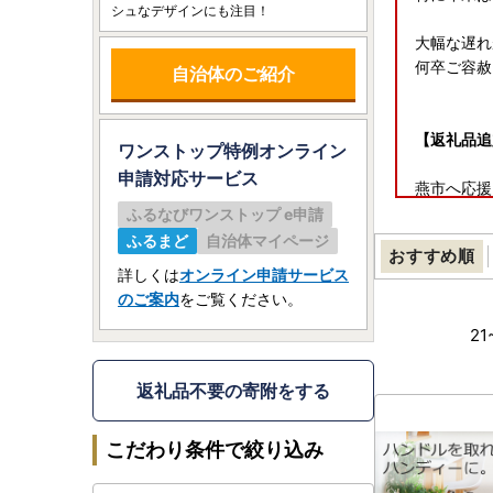
シュなデザインにも注目！
大幅な遅れ
何卒ご容赦
自治体のご紹介
【返礼品追
ワンストップ特例オンライン
申請
対応サービス
燕市へ応援
皆さまから
ふるなびワンストップ e申請
ふるまど
自治体マイページ
おすすめ順
キッチン用
詳しくは
オンライン申請サービス
皆さまの生
のご案内
をご覧ください。
21
【2023
ー（3杯用
返礼品不要の寄附をする
こだわり条件で絞り込み
全自動コ