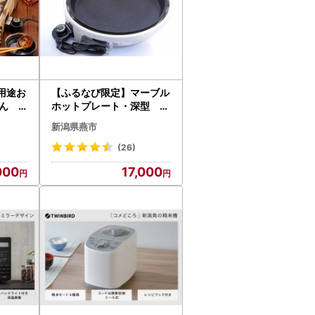
ーが評価され、第4話（2019年11月10日放
を有するカトラリーを揃えていますので、ぜひ
用途お
【ふるなび限定】マーブル
ん F
ホットプレート・深型 F
N-Limited-SP
新潟県燕市
(26)
000
17,000