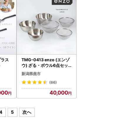
ンプラス
TMG-0413 enzo (エンゾ
)
ウ) ざる・ボウル6点セッ
ト
新潟県燕市
(66)
000
40,000
4
5
次へ