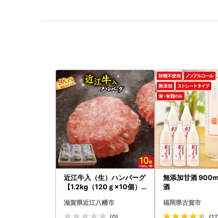
近江牛入（生）ハンバーグ
無添加甘酒 900m
【1.2kg（120ｇ×10個）
酒
】【AG09W】
滋賀県近江八幡市
福岡県古賀市
(0)
(17