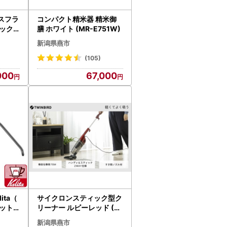
ラスフラ
コンパクト精米器 精米御
ク (
膳 ホワイト (MR-E751W)
新潟県燕市
(105)
000
67,000
ita（
サイクロンスティック型ク
ット
リーナー ルビーレッド (T
imit
C-5134R)
新潟県燕市