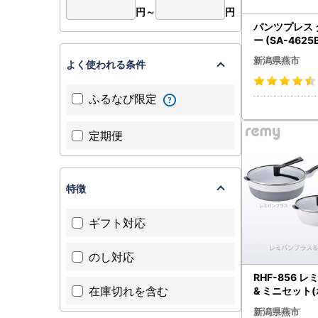
円～
円
パンツプレス
ー (SA-4625
新潟県燕市
よく使われる条件
ふるなび限定
定期便
特徴
ギフト対応
のし対応
RHF-856 
在庫切れを含む
& ミニセット
新潟県燕市