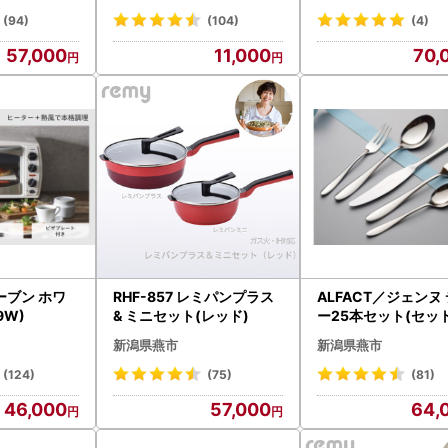
(94)
(104)
(4)
57,000
11,000
70,
ーブン ホワ
RHF-857 レミパンプラス
ALFACT／ジェンヌ
9W)
& ミニセット(レッド)
ー25本セット(セッ
れ)
新潟県燕市
新潟県燕市
(124)
(75)
(81)
46,000
57,000
64,