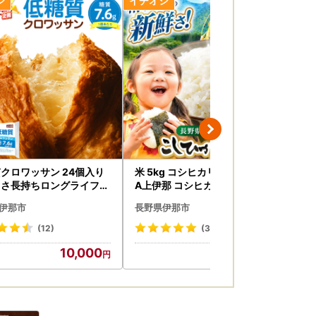
クロワッサン 24個入り
米 5kg コシヒカリ 令和7年産 J
【0
しさ長持ちロングライフパ
A上伊那 コシヒカリ 今ずり米 5
TB 
10-69】
kg 1袋【017-24】
産 
伊那市
長野県伊那市
長
ハー
チ 
(12)
(3)
LH
10,000
17,000