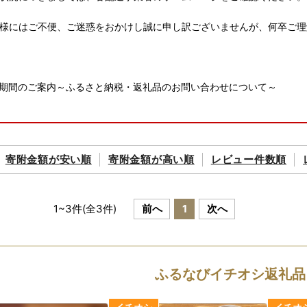
様にはご不便、ご迷惑をおかけし誠に申し訳ございませんが、何卒ご理
期間のご案内～ふるさと納税・返礼品のお問い合わせについて～
間
月11日（火）～8月16日（日）まで
寄附金額が
安い順
寄附金額が
高い順
レビュー件数順
中のお問い合わせに対するご返信は、8月17日（月）より順次対応させ
届けした返礼品に不備があった際は、お写真をお撮りいただいておきま
1
~
3
件(全
3
件)
前へ
1
次へ
受付につきましては、随時受付しております。
ふるなびイチオシ返礼品