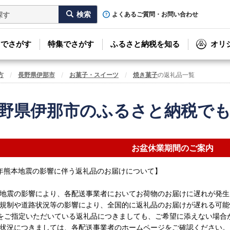
よくあるご質問・お問い合わせ
リでさがす
特集でさがす
ふるさと納税を知る
オリ
方
長野県伊那市
お菓子・スイーツ
焼き菓子
の返礼品一覧
野県伊那市のふるさと納税で
お盆休業期間のご案内
年熊本地震の影響に伴う返礼品のお届けについて】
地震の影響により、各配送事業者においてお荷物のお届けに遅れが発生
規制や道路状況等の影響により、全国的に返礼品のお届けが遅れる可能
をご指定いただいている返礼品につきましても、ご希望に添えない場合
状況につきましては、各配送事業者のホームページをご確認ください。