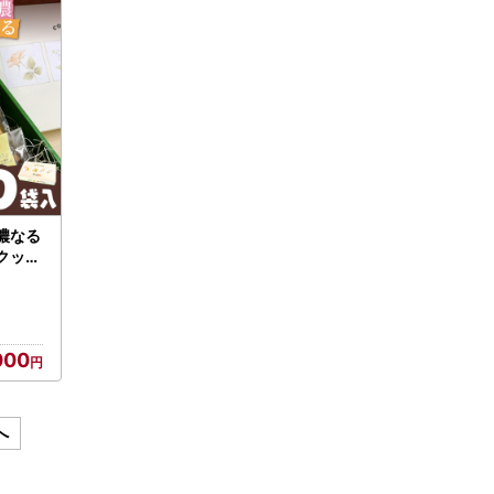
濃なる
クッキ
長野県
き菓子
さと
000
へ