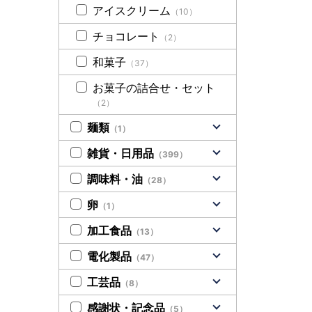
アイスクリーム
（10）
チョコレート
（2）
和菓子
（37）
お菓子の詰合せ・セット
（2）
麺類
（1）
雑貨・日用品
（399）
調味料・油
（28）
卵
（1）
加工食品
（13）
電化製品
（47）
工芸品
（8）
感謝状・記念品
（5）