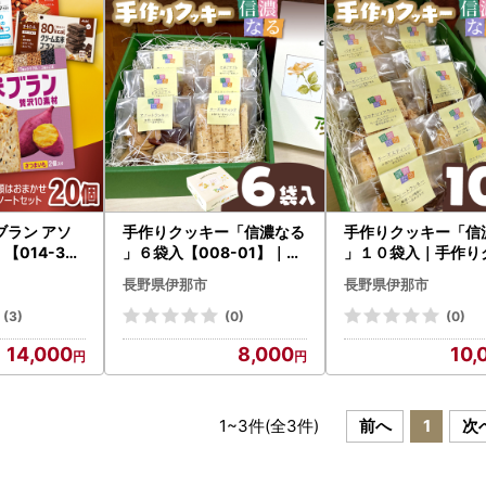
ブラン アソ
手作りクッキー「信濃なる
手作りクッキー「信
【014-38
」６袋入【008-01】｜手
」１０袋入｜手作り
作りクッキー 信濃なる 伊
ー 信濃なる 伊那市 
長野県伊那市
長野県伊那市
那市 長野県産 信州スイー
産 信州スイーツ 焼
ツ 焼き菓子 伊那市 長野県
伊那市 長野県産ふる
(3)
(0)
(0)
産ふるさと納税
納税 【010-28】
14,000
8,000
10,
1
~
3
件(全
3
件)
前へ
1
次