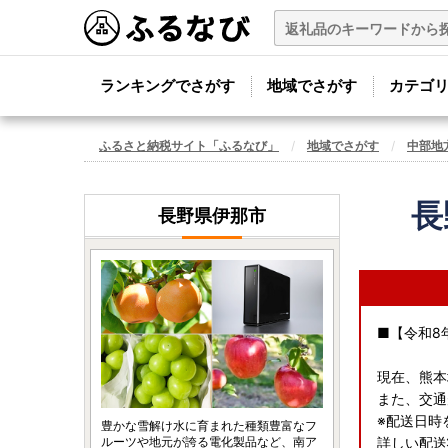
ランキングでさがす
地域でさがす
カテゴ
ふるさと納税サイト「ふるなび」
地域でさがす
中部地
長
長野県伊那市
■【令和8
現在、熊本
また、交通
※配送日時
豊かな雪解け水に育まれた種類豊富なフ
ルーツや地元が誇る電化製品など、南ア
詳しい配送