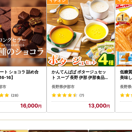
ート ショコラ 詰め合
かんてんぱぱ ポタージュセッ
低糖質
16-16】
ト スープ 長野 伊那 伊那食品工
美味
業【013-25】
ン 【0
那市
長野県伊那市
長野県
(28)
(7)
16,000
13,000