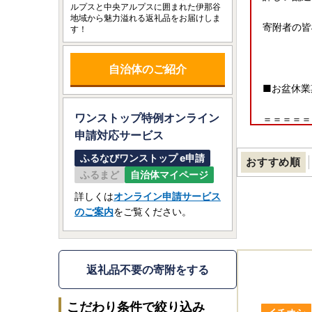
ルプスと中央アルプスに囲まれた伊那谷
地域から魅力溢れる返礼品をお届けしま
寄附者の皆
す！
自治体のご紹介
■お盆休業
ワンストップ特例オンライン
＝＝＝＝＝
申請
対応サービス
お盆休業期
2026年8
ふるなびワンストップ e申請
おすすめ順
＝＝＝＝＝
ふるまど
自治体マイページ
※休業期間
詳しくは
オンライン申請サービス
※万が一お
のご案内
をご覧ください。
★返礼品の
返礼品不要の寄附をする
こだわり条件で絞り込み