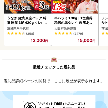
うなぎ 蒲焼 真空パック 特
牛ハラミ 1.3kg｜1位獲得
ノン
選 国産 3尾 420g タレ山椒
秘伝の赤タレ 牛肉 訳あり
サヒ
付き うな重 ひつまぶし 訳
焼肉 BBQ
本 
茨城県八千代町
大阪府泉佐野市
茨城
あり 茨城 ウナギ 鰻 個包装
守
(258)
(2479)
人気 美味しい 小分け 八千
12,000
15,000
代町
最近チェックした返礼品
返礼品詳細ページの閲覧で、ここに履歴が表示されます。