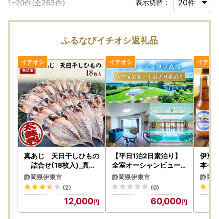
1
~
20
件(全
263
件)
表示切替：
ふるなびイチオシ返礼品
真あじ 天日干しひもの
【平日1泊2日素泊り】
伊豆
詰合せ(18枚入)_真あ
全室オーシャンビュース
本セ
じ 天日干し ひもの 詰め
イート ヴィラージュ伊
ール 
静岡県伊東市
静岡県伊東市
静岡県
合わせ_【配送不可地域
豆高原 ペア宿泊券_オ
【配
(2)
(0)
：離島】【1103648】
ーシャンビュー スイー
【113
12,000
60,000
ト ヴィラージュ 伊豆高
原_【1044182】