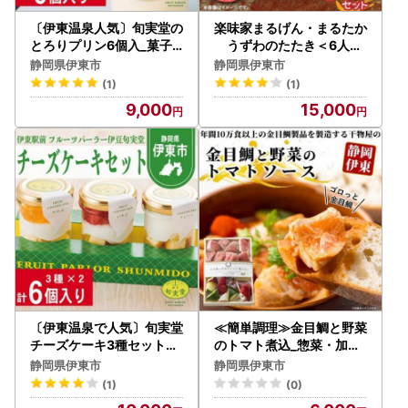
〔伊東温泉人気〕旬実堂の
楽味家まるげん・まるたか
とろりプリン6個入_菓子
うずわのたたき＜6人前
・スイーツ プリン _【配送
セット＞_魚介・海産物 _
静岡県伊東市
静岡県伊東市
不可地域：離島】【1538
【配送不可地域：離島】【
(1)
(1)
899】
1279913】
9,000
15,000
〔伊東温泉で人気〕旬実堂
≪簡単調理≫金目鯛と野菜
チーズケーキ3種セット×2
のトマト煮込_惣菜・加工
(6個入)_菓子・スイーツ
品 魚介・海産物 _【配送不
静岡県伊東市
静岡県伊東市
ケーキ _【配送不可地域：
可地域：離島】【139436
(1)
(0)
離島】【1538954】
3】