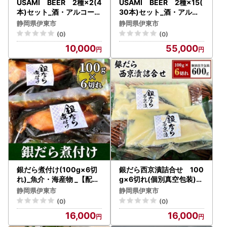
USAMI BEER 2種×2(4
USAMI BEER 2種×15(
本)セット_酒・アルコール
30本)セット_酒・アルコ
ビール _【配送不可地域：
ール ビール _【配送不可地
静岡県伊東市
静岡県伊東市
離島】【1015376】
域：離島】【1016576】
(0)
(0)
10,000
55,000
銀だら煮付け(100g×6切
銀だら西京漬詰合せ 100
れ)_魚介・海産物 _【配送
g×6切れ(個別真空包装)_
不可地域：離島】【11223
魚介・海産物 _【配送不可
静岡県伊東市
静岡県伊東市
35】
地域：離島】【1122337
(0)
(0)
】
16,000
16,000