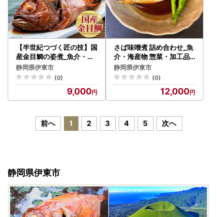
【半世紀つづく匠の技】国
さば味噌煮 詰め合わせ_魚
産金目鯛の姿煮_魚介・海
介・海産物 惣菜・加工品 _
産物 _【配送不可地域：離
【配送不可地域：離島】【
静岡県伊東市
静岡県伊東市
島】【1394366】
1436165】
(0)
(0)
9,000
12,000
前へ
1
2
3
4
5
次へ
静岡県伊東市