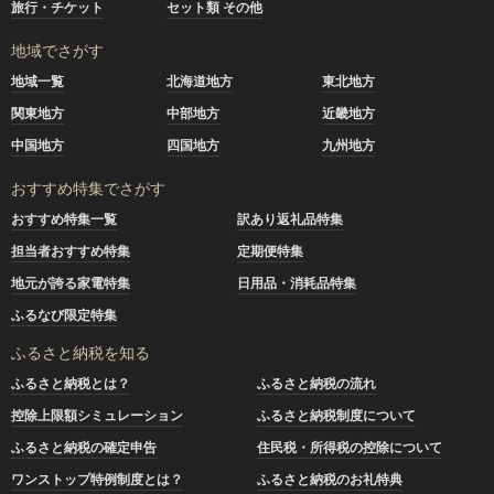
旅行・チケット
セット類 その他
地域でさがす
地域一覧
北海道地方
東北地方
関東地方
中部地方
近畿地方
中国地方
四国地方
九州地方
おすすめ特集でさがす
おすすめ特集一覧
訳あり返礼品特集
担当者おすすめ特集
定期便特集
地元が誇る家電特集
日用品・消耗品特集
ふるなび限定特集
ふるさと納税を知る
ふるさと納税とは？
ふるさと納税の流れ
控除上限額シミュレーション
ふるさと納税制度について
ふるさと納税の確定申告
住民税・所得税の控除について
ワンストップ特例制度とは？
ふるさと納税のお礼特典