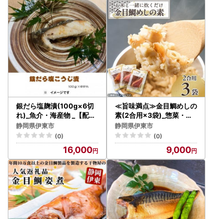
銀だら塩麹漬(100g×6切
≪旨味満点≫金目鯛めしの
れ)_魚介・海産物 _【配送
素(2合用×3袋)_惣菜・加
不可地域：離島】【11223
工品 _【1394364】
静岡県伊東市
静岡県伊東市
38】
(0)
(0)
16,000
9,000