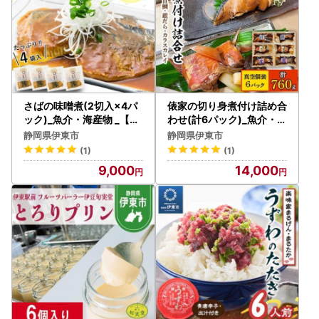
さばの味噌煮(2切入×4パ
俵家の切り身煮付け詰め合
ック)_魚介・海産物 _【配
わせ(計6パック)_魚介・海
送不可地域：離島】【139
産物 _【配送不可地域：離
静岡県伊東市
静岡県伊東市
4362】
島】【1320418】
(1)
(1)
9,000
14,000