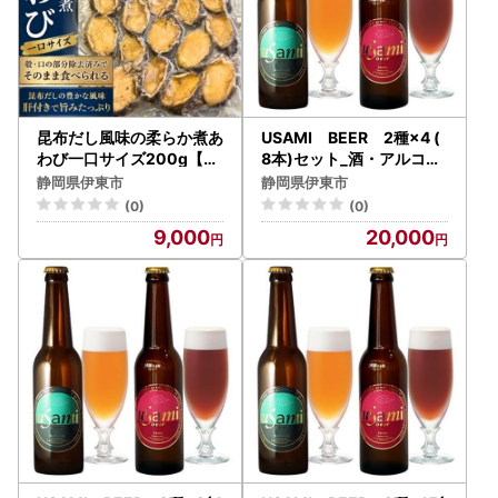
昆布だし風味の柔らか煮あ
USAMI BEER 2種×4 (
わび一口サイズ200g【配
8本)セット_酒・アルコー
送不可地域：離島】【166
ル ビール _【配送不可地域
静岡県伊東市
静岡県伊東市
8215】
：離島】【1015375】
(0)
(0)
9,000
20,000