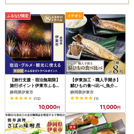
【旅行支援・宿泊無期限】
【伊東加工・職人手開き】
旅行ポイント伊東市ふるな
鯖ひもの食べ比べ_魚介・
びトラベルポイント
海産物 干物 _【配送不可地
静岡県伊東市
静岡県伊東市
域：離島】【1394359】
(13)
(1)
10,000
11,000