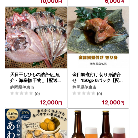
10,000
6,000
天日干しひもの詰合せ_魚
金目鯛煮付け 切り身詰合
介・海産物 干物 _【配送不
せ 150g×6パック【配送
可地域：離島】【112548
不可地域：離島】【1648
静岡県伊東市
静岡県伊東市
8】
316】
(0)
(0)
12,000
12,000