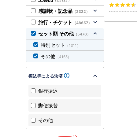
（25127）
感謝状・記念品
（2322）
旅行・チケット
（48657）
セット類 その他
（5476）
特別セット
（1311）
その他
（4165）
振込等による決済
銀行振込
郵便振替
その他