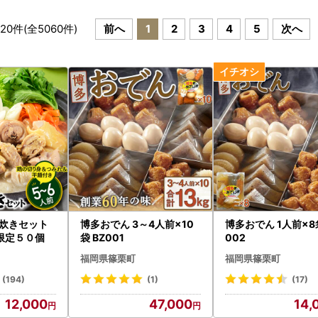
20
件(全
5060
件)
前へ
1
2
3
4
5
次へ
水炊きセット
博多おでん 3～4人前×10
博多おでん 1人前×8袋
限定５０個
袋 BZ001
002
福岡県篠栗町
福岡県篠栗町
(194)
(1)
(17)
12,000
47,000
14,