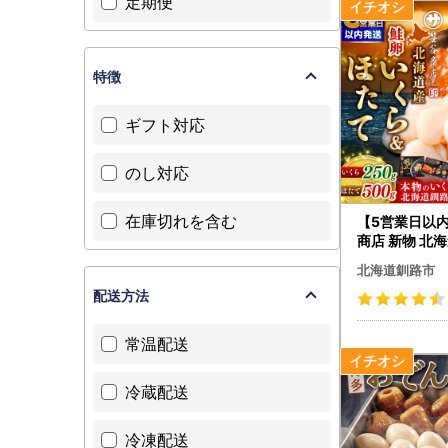
定期便
特徴
ギフト対応
のし対応
在庫切れを含む
【5営業日以
商店 新物 北
醤油漬け250
北海道釧路市
柱500g
配送方法
常温配送
冷蔵配送
冷凍配送