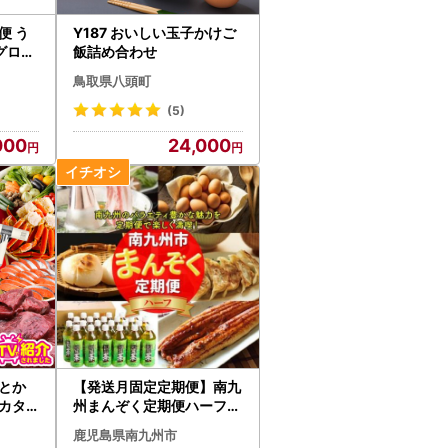
便 う
Y187 おいしい玉子かけご
マグロ【
飯詰め合わせ
鳥取県八頭町
(5)
000
24,000
とか
【発送月固定定期便】南九
カタ
州まんぞく定期便ハーフ全
円コー
6回【配送不可地域：離島
鹿児島県南九州市
】【4014697】