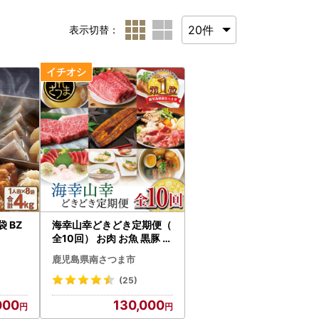
表示切替：
 BZ
海幸山幸どきどき定期便（
全10回） お肉 お魚 黒豚 す
き焼き ステーキ 角煮 鰻 マ
鹿児島県南さつま市
グロ 刺身 えび 出汁 鹿児島
南さつま市
(25)
000
130,000