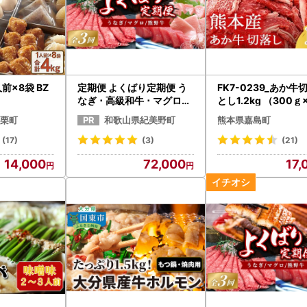
前×8袋 BZ
定期便 よくばり定期便 う
FK7-0239_あか牛
なぎ ･ 高級和牛 ･ マグロ【
とし1.2kg （300ｇ
tkb104】
ック）
栗町
和歌山県紀美野町
熊本県嘉島町
(17)
(3)
(21)
14,000
72,000
17,