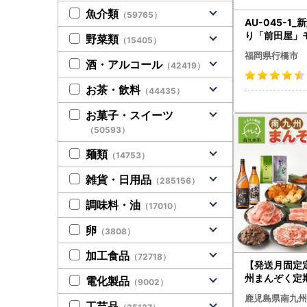
魚介類
（59765）
AU-045-1
り「前田屋」
野菜類
（15405）
味（2～3人前
福岡県行橋市
酒・アルコール
（42419）
お茶・飲料
（44435）
お菓子・スイーツ
（50593）
麺類
（14753）
雑貨・日用品
（285156）
調味料・油
（17010）
卵
（3808）
加工食品
（72718）
【発送月固定
州まんぞく定期
電化製品
（9002）
【配送不可地
鹿児島県南九州
4014695】
工芸品