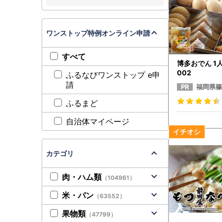
ワンストップ特例オンライン申請
すべて
博多おでん 1人
002
ふるなびワンストップ e申
請
福岡県篠
ふるまど
自治体マイページ
カテゴリ
肉・ハム類
（104961）
米・パン
（63552）
果物類
（47799）