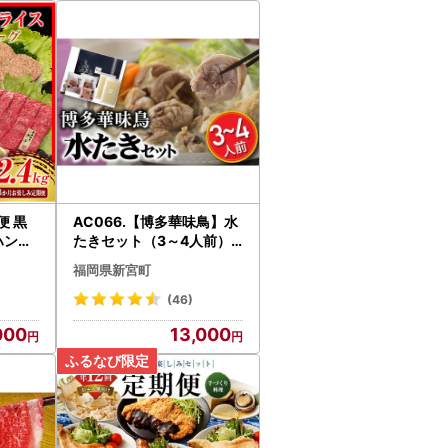
便 黒
AC066.【博多華味鳥】水
ハンバ
たきセット（3～4人前）
E15-2
【水炊き】
福岡県新宮町
(46)
000
13,000