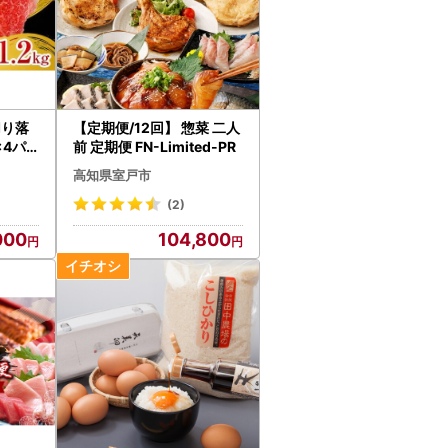
切り落
【定期便/12回】 惣菜 二人
×4パ
前 定期便 FN-Limited-PR
高知県室戸市
(2)
000
104,800