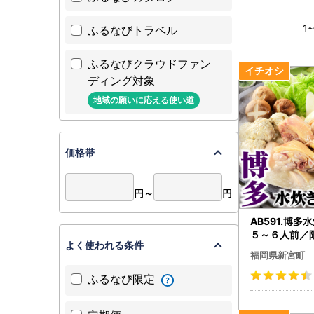
1
~
ふるなびトラベル
ふるなびクラウドファン
ディング対象
地域の願いに応える使い道
価格帯
円～
円
AB591.博多
５～６人前／
よく使われる条件
福岡県新宮町
ふるなび限定