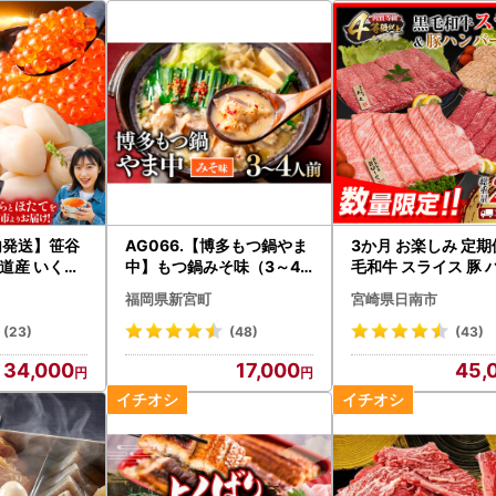
内発送】笹谷
AG066.【博多もつ鍋やま
3か月 お楽しみ 定期
海道産 いくら
中】もつ鍋みそ味（3～4
毛和牛 スライス 豚 
g＆ほたて貝
人前）
ーグ 総重量2.4kg_G
福岡県新宮町
宮崎県日南市
5
(23)
(48)
(43)
34,000
17,000
45,