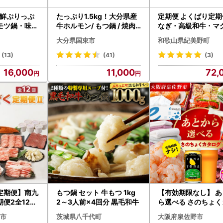
_新鮮ぷりっぷ
たっぷり1.5kg！大分県産
定期便 よくばり定期
モツ鍋・味噌
牛ホルモン/ もつ鍋 / 焼肉
なぎ ･ 高級和牛 ･ 
）
用_1454R
tkb104】
大分県国東市
和歌山県紀美野町
(13)
(41)
(3)
16,000
11,000
72,
定期便】南九
もつ鍋 セット 牛もつ 1kg
【有効期限なし】 あ
便2全12回
2～3人前×4回分 黒毛和牛
ら選べる さのちょく
域：離島】【
ログ（寄附50,000
市
茨城県八千代町
大阪府泉佐野市
ス）