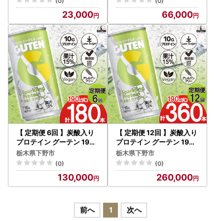
(0)
(0)
23,000
66,000
【 定期便 6回 】炭酸入り
【 定期便 12回 】炭酸入り
プロテイン グーテン 190
プロテイン グーテン 190
ml 30本 6回 | 栃木県 下野
ml 30本 12回 | 栃木県 下
栃木県下野市
栃木県下野市
市
野市
(0)
(0)
130,000
260,000
前へ
1
次へ