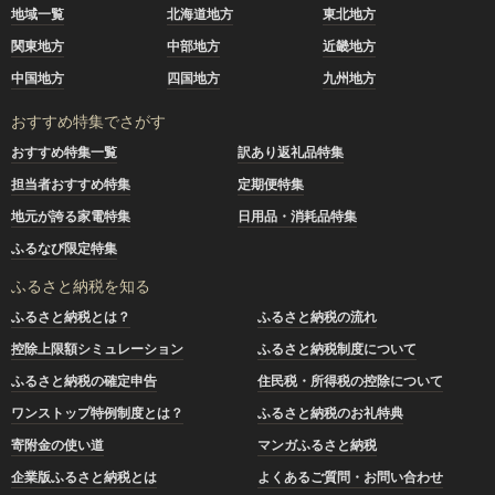
地域一覧
北海道地方
東北地方
関東地方
中部地方
近畿地方
中国地方
四国地方
九州地方
おすすめ特集でさがす
おすすめ特集一覧
訳あり返礼品特集
担当者おすすめ特集
定期便特集
地元が誇る家電特集
日用品・消耗品特集
ふるなび限定特集
ふるさと納税を知る
ふるさと納税とは？
ふるさと納税の流れ
控除上限額シミュレーション
ふるさと納税制度について
ふるさと納税の確定申告
住民税・所得税の控除について
ワンストップ特例制度とは？
ふるさと納税のお礼特典
寄附金の使い道
マンガふるさと納税
企業版ふるさと納税とは
よくあるご質問・お問い合わせ