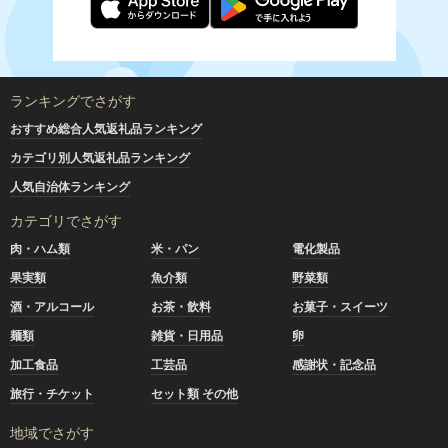
ランキングでさがす
おすすめ総合人気返礼品ランキング
カテゴリ別人気返礼品ランキング
人気自治体ランキング
カテゴリでさがす
肉・ハム類
米・パン
電化製品
果実類
魚介類
野菜類
酒・アルコール
お茶・飲料
お菓子・スイーツ
麺類
雑貨・日用品
卵
加工食品
工芸品
感謝状・記念品
旅行・チケット
セット類 その他
地域でさがす