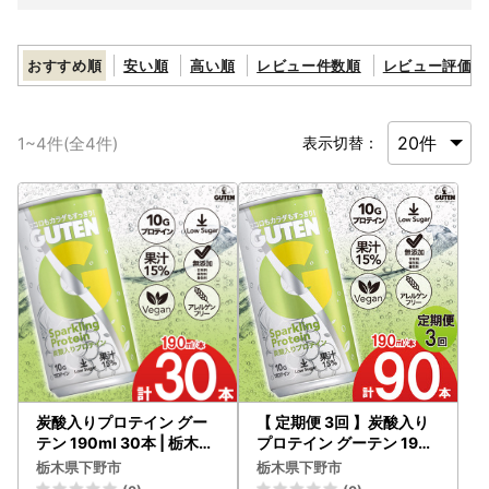
おすすめ順
安い順
高い順
レビュー件数順
レビュー評価順
1
~
4
件(全
4
件)
表示切替：
炭酸入りプロテイン グー
【 定期便 3回 】炭酸入り
テン 190ml 30本 | 栃木県
プロテイン グーテン 190
下野市
ml 30本 3回 | 栃木県 下野
栃木県下野市
栃木県下野市
市