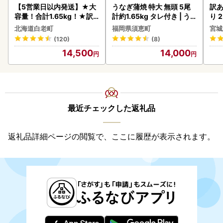
【5営業日以内発送】★大
うなぎ蒲焼 特大 無頭 5尾
訳あ
容量！合計1.65kg！★訳
計約1.65kg タレ付き | う
り 2
あり・牛の里ビーフハンバ
なぎ蒲焼
鮭
北海道白老町
福岡県須恵町
宮城
ーグ(110ｇ5枚入）×3 AG
(120)
(8)
058
14,500
14,000
最近チェックした返礼品
返礼品詳細ページの閲覧で、ここに履歴が表示されます。