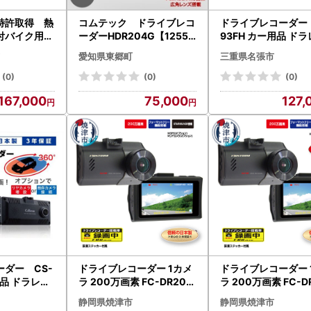
特許取得 熱
コムテック ドライブレコ
ドライブレコーダー 
付バイク用バ
ーダーHDR204G【12559
93FH カー用品 ド
前後ドライブ
43】
日本製 3年保証 三重
愛知県東郷町
三重県名張市
張市
(0)
(0)
(0)
167,000
75,000
127,
ダー CS-
ドライブレコーダー 1カメ
ドライブレコーダー 
用品 ドラレコ
ラ 200万画素 FC-DR206
ラ 200万画素 FC-D
 三重県 名
SW (a54-003)
SPLUSW (a61-003
静岡県焼津市
静岡県焼津市