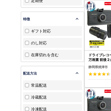
定期便
特徴
ギフト対応
のし対応
在庫切れを含む
ドライブレコー
万画素 前後 2
R232WWPLU
静岡県焼津市
1)
配送方法
常温配送
冷蔵配送
冷凍配送