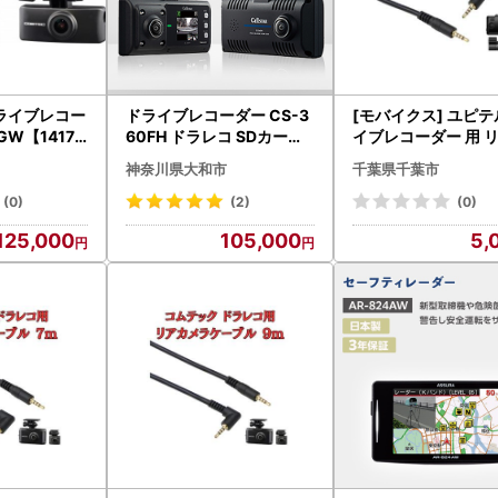
ライブレコー
ドライブレコーダー CS-3
[モバイクス] ユピ
60FH ドラレコ SDカード
イブレコーダー 用 
付 360°録画 カー用品 車用
メラケーブル(7m) 
神奈川県大和市
千葉県千葉市
品
用品【YUPITERU3-
ドラレコ 後方カメラ
(0)
(2)
(0)
用 配線 セダン・SU
125,000
105,000
5,
ロカン・ハッチバッ
ンパクトカーに