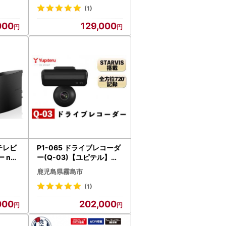
(1)
000
129,000
でテレビ
P1-065 ドライブレコーダ
 nas
ー(Q-03)【ユピテル】日
ダー 家
本製 霧島市 カー用品 家電
鹿児島県霧島市
ドラレコ 電化製品 車 カー
アクセサリー 全方位
(1)
000
202,000