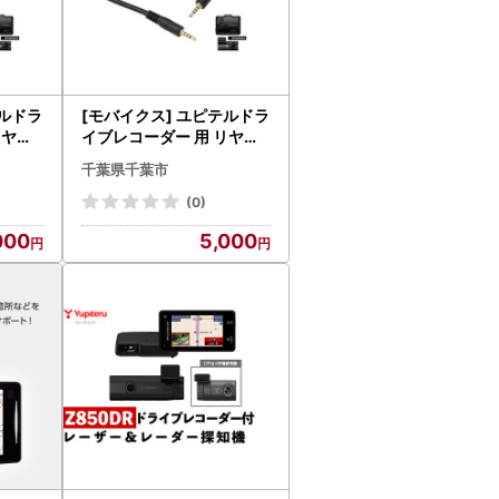
テルドラ
[モバイクス] ユピテルドラ
リヤカ
イブレコーダー 用 リヤカ
互換 代
メラケーブル(9m) 互換 代
千葉県千葉市
LS7】
用品【YUPITERU3-LS9】
接続
ドラレコ 後方カメラ接続
(0)
V・ク
用 配線 大型ミニバンでも
000
5,000
ク・コ
安心な長さ