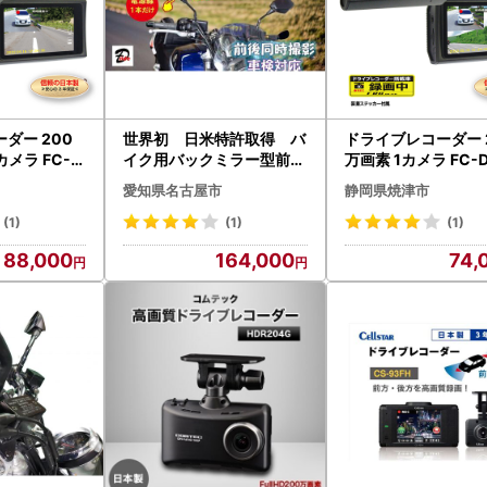
ダー 200
世界初 日米特許取得 バ
ドライブレコーダー 
カメラ FC-D
イク用バックミラー型前後
万画素 1カメラ FC-D
7-002)
ドライブレコーダー
WWPLUS (a73-00
愛知県名古屋市
静岡県焼津市
(1)
(1)
(1)
88,000
164,000
74,