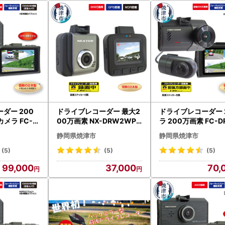
ダー 200
ドライブレコーダー 最大2
ドライブレコーダー 
カメラ FC-D
00万画素 NX-DRW2WPL
ラ 200万画素 FC-D
S (a98-00
US (a36-034)
ＷW (a69-004)
静岡県焼津市
静岡県焼津市
(5)
(5)
(5)
99,000
37,000
70,