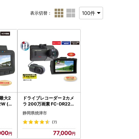
表示切替：
最大2
ドライブレコーダー 2カメ
W (a
ラ 200万画素 FC-DR226
WPLUSW (a76-002)
静岡県焼津市
(7)
000
77,000