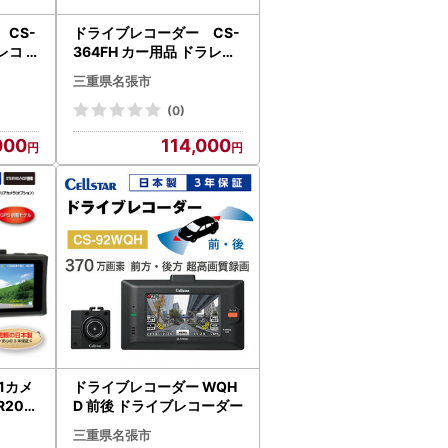
CS-
ドライブレコーダー CS-
ラレコ
364FH カー用品 ドラレコ
県 名
日本製 3年保証 三重県 名
三重県名張市
張市
(0)
000
114,000
1カメ
ドライブレコーダー WQH
R206
D 前後 ドライブレコーダー
)
三重県名張市