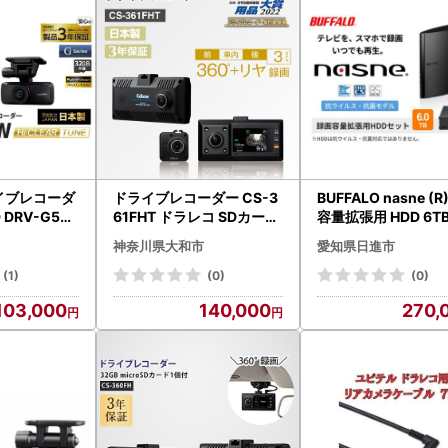
イブレコーダ
ドライブレコーダー CS-3
BUFFALO nasne (R
 DRV-G50
61FHT ドラレコ SDカード
容量拡張用 HDD 6T
 デュアルカ
付 360°録画 カー用品 車用
ト 外付け HDDレコ
神奈川県大和市
愛知県日進市
 車載カメラ
品
家電
(1)
(0)
(0)
103,000
140,000
270,