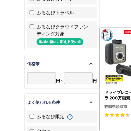
ふるなびトラベル
ふるなびクラウドファン
ディング対象
地域の願いに応える使い道
価格帯
円～
円
ドライブレコー
ラ 200万画素 
よく使われる条件
WPLUS (a41
静岡県焼津市
ふるなび限定