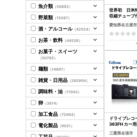
魚介類
（59892）
世界初 日米
収縮チューブ
野菜類
（15587）
ックミラー型
愛知県名古屋市
レコーダー
酒・アルコール
（42524）
お茶・飲料
（44538）
お菓子・スイーツ
（50795）
麺類
（14897）
雑貨・日用品
（285904）
調味料・油
（17043）
卵
（3814）
加工食品
（72984）
ドライブレコー
363FH カー
電化製品
（9031）
日本製 3年保証
三重県名張市
張市
工芸品