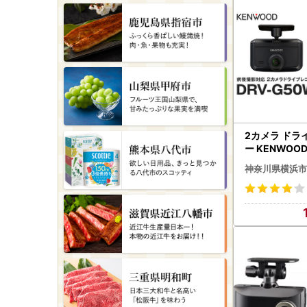
2カメラ ドラ
ー KENWOOD
W｜GPS対応
神奈川県横浜市
メラ 常時録画
ANX0001