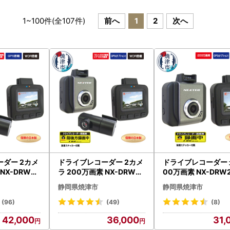
1
~
100
件(全
107
件)
前へ
1
2
次へ
ダー 2カメ
ドライブレコーダー 2カメ
ドライブレコーダー 
NX-DRW22
ラ 200万画素 NX-DRW22
00万画素 NX-DRW2
-002)
W (a35-019)
30-327)
静岡県焼津市
静岡県焼津市
(96)
(49)
(8)
42,000
36,000
31,