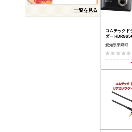
一覧を見る
コムテックド
ダー HDR965GW【14174
98】
愛知県東郷町