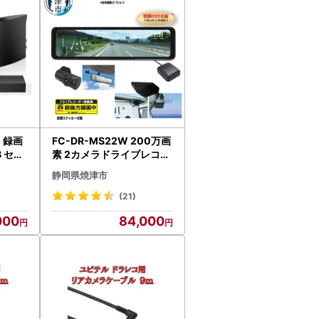
) 録画
FC-DR-MS22W 200万画
B セッ
素 2カメラドライブレコー
ーダー
ダー (a83-002)
静岡県焼津市
(21)
000
84,000