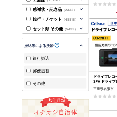
（25126）
感謝状・記念品
（2332）
旅行・チケット
（48818）
セット類 その他
（5499）
振込等による決済
銀行振込
郵便振替
ドライブレコー
3FH ドライ
その他
三重県名張市