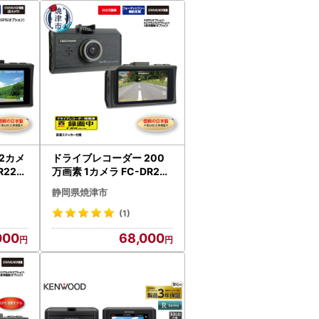
2カメ
ドライブレコーダー 200
R226
万画素 1カメラ FC-DR231
WW (a67-007)
静岡県焼津市
(1)
000
68,000