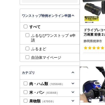
ワンストップ特例オンライン申請
すべて
ドライブレコー
万画素 前後 2
ふるなびワンストップ e申
R232WW (a8
請
静岡県焼津市
ふるまど
自治体マイページ
カテゴリ
肉・ハム類
（105646）
米・パン
（63848）
果物類
（47959）