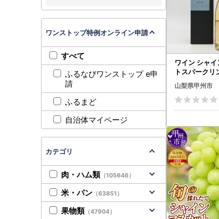
ワンストップ特例オンライン申請
すべて
ワイン シャ
トスパークリ
ふるなびワンストップ e申
～雫（Larm
請
山梨県甲州市
B19-160
ふるまど
自治体マイページ
カテゴリ
肉・ハム類
（105646）
米・パン
（63851）
果物類
（47904）