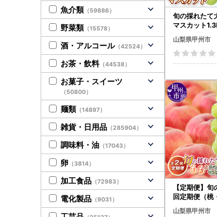
魚介類
（59886）
旬の採れたて
マスカット1.3
野菜類
（15578）
房～3房）【2
山梨県甲州市
】（HO）B12
酒・アルコール
（42524）
ンマスカット 
お茶・飲料
（44538）
お菓子・スイーツ
（50800）
麺類
（14897）
雑貨・日用品
（285904）
調味料・油
（17043）
卵
（3814）
加工食品
（72983）
【定期便】旬
回定期便（桃
電化製品
（9031）
スカット）【2
山梨県甲州市
】（HO）B18
工芸品