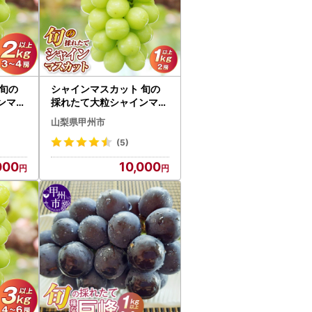
旬の
シャインマスカット 旬の
ンマス
採れたて大粒シャインマス
3房～4
カット1.0kg以上（2房）
山梨県甲州市
】（HO
【令和8年 2026年発送】
（HO）B-417 フルーツ
(5)
000
10,000