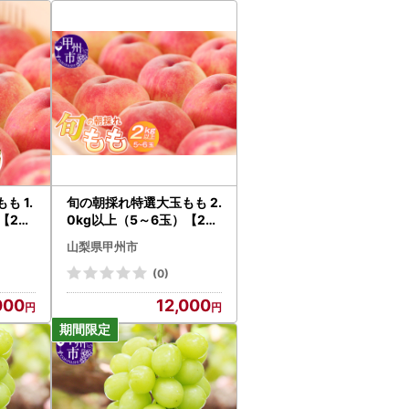
も 1.
旬の朝採れ特選大玉もも 2.
【202
0kg以上（5～6玉）【20
414
27年発送】（HO）B-411
山梨県甲州市
桃 フルーツ
(0)
000
12,000