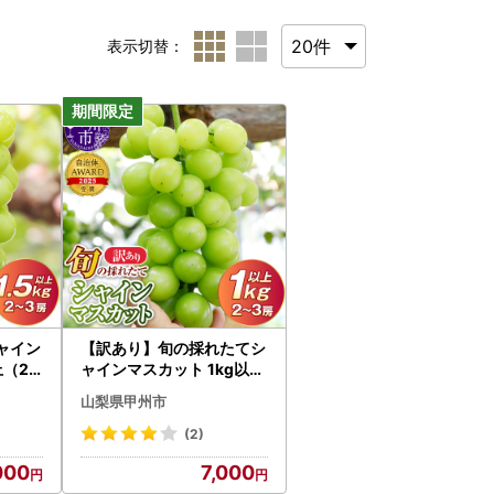
表示切替：
ャイン
【訳あり】旬の採れたてシ
上（2
ャインマスカット 1kg以上
発送】
2～3房【2026年発送】（
山梨県甲州市
シャイン
HO）A05-1410 シャイン
マスカット フルーツ
(2)
000
7,000