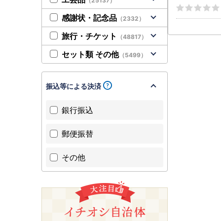
（25137）
シャインマス
ーツ
感謝状・記念品
（2332）
旅行・チケット
（48817）
セット類 その他
（5499）
振込等による決済
銀行振込
郵便振替
その他