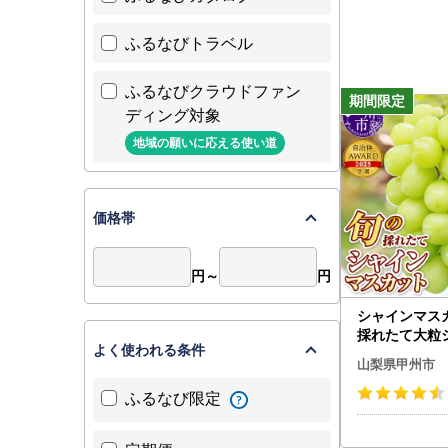
ふるなびトラベル
ふるなびクラウドファン
ディング対象
地域の願いに応える使い道
価格帯
円～
円
シャインマス
採れたて大粒
よく使われる条件
カット1.5kg
山梨県甲州市
）【2026年
B13-150 フ
ふるなび限定