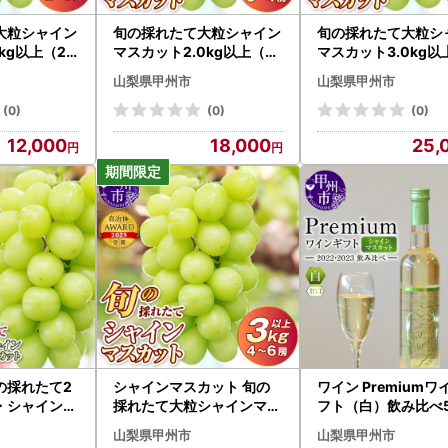
大粒シャイン
旬の採れたて大粒シャイン
旬の採れたて大粒シ
kg以上（2
マスカット2.0kg以上（3
マスカット3.0kg以
027年発送
房～4房）【2027年発送
房～6房）【2027
山梨県甲州市
山梨県甲州市
-150 シャイ
】（HO）B18-401 シャイ
】（HO）C5-401 
フルーツ
ンマスカット フルーツ
ンマスカット フルー
(0)
(0)
(0)
12,000
18,000
25,
の採れたて2
シャインマスカット 旬の
ワイン Premiumワ
・シャインマ
採れたて大粒シャインマス
フト（白）飲み比べ5
027年発送
カット3.0kg以上（4房～6
l×2本『シャインマ
山梨県甲州市
山梨県甲州市
-1410 もも
房）【令和8年 2026年発
トワイン2022・20