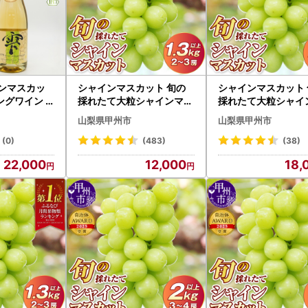
インマスカッ
シャインマスカット 旬の
シャインマスカット 
ングワイン
採れたて大粒シャインマス
採れたて大粒シャイ
e）～（HO）
カット1.3kg以上（2房～3
カット2.0kg以上（
山梨県甲州市
山梨県甲州市
房）【2026年発送】（HO
房）【2026年発送
）B12-150 フルーツ
）B18-401 フルーツ
(0)
(483)
(38)
22,000
12,000
18,