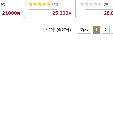
カット フル
送】（HO）C5-401 フル
（HO）C3-775
(0)
(31)
(0)
ーツ
21,000
25,000
28,
1
~
20
件(全
27
件)
前へ
1
2