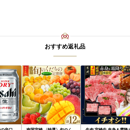
おすすめ返礼品
極の辛口
南国宮崎 〈特選〉旬のく
牛肉 宮崎牛 赤身＆霜降り 1