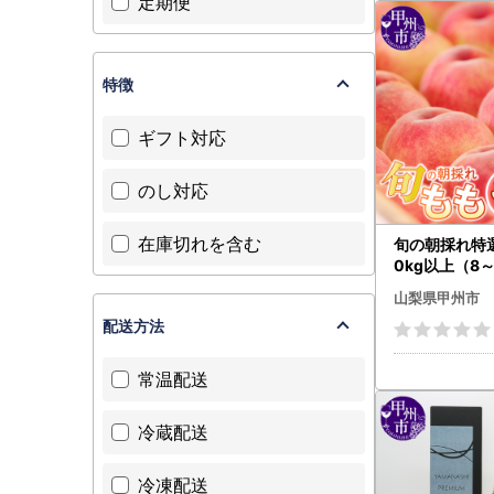
定期便
特徴
ギフト対応
のし対応
在庫切れを含む
旬の朝採れ特選
0kg以上（8～
27年発送】（H
山梨県甲州市
1 桃 フルーツ
配送方法
常温配送
冷蔵配送
冷凍配送