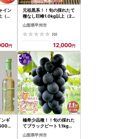
ャイン
元祖黒系！！旬の採れたて
上（4
種なし巨峰1.0kg以上（2
年発送
房～3房）【2027年発送
山梨県甲州市
シャイ
】（HO）B12-148 巨峰 フ
ツ
ルーツ
(0)
000
12,000
インギ
極希少品種！！旬の採れた
00m
てブラックビート 1.1kg以
スカッ
上（2房～3房）【2027年
山梨県甲州市
23』
発送】（HO）B12-146 ブ