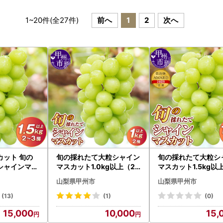
1
~
20
件(全
27
件)
前へ
1
2
次へ
カット 旬の
旬の採れたて大粒シャイン
旬の採れたて大粒シ
シャインマス
マスカット1.0kg以上（2
マスカット1.5kg以
以上（2～3房
房）【2027年発送】（HO
～3房）【2027年
山梨県甲州市
山梨県甲州市
発送】（HO）
）B-417 シャインマスカッ
（HO）B13-150 
ルーツ
ト フルーツ
マスカット フルーツ
(13)
(1)
(0)
15,000
10,000
15,