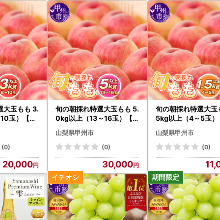
大玉もも 3.
旬の朝採れ特選大玉もも 5.
旬の朝採れ特選大玉も
10玉）【20
0kg以上（13～16玉）【2
5kg以上（4～5玉）
O）B17-41
027年発送】（HO）C5-4
7年発送】（HO）B-
山梨県甲州市
山梨県甲州市
11 桃 フルーツ
桃 フルーツ
(0)
(0)
(0)
20,000
30,000
11,