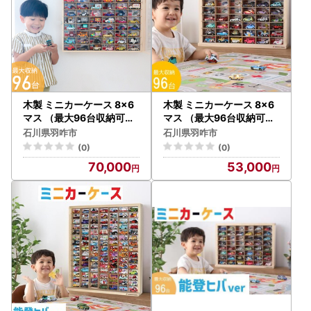
木製 ミニカーケース 8×6
木製 ミニカーケース 8×6
マス （最大96台収納可能
マス （最大96台収納可能
） 壁掛け用 ミニカーケー
） 扉無し ミニカーケース
石川県羽咋市
石川県羽咋市
ス
(0)
(0)
70,000
53,000