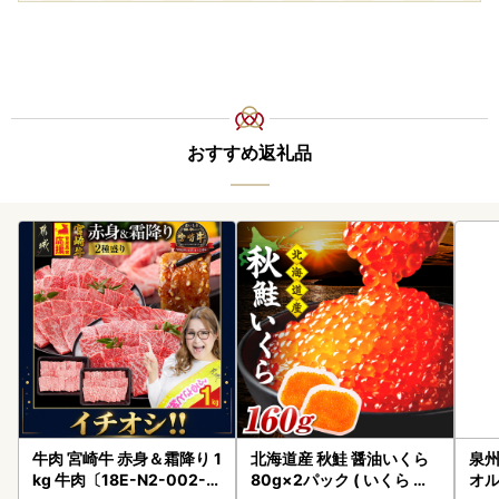
おすすめ返礼品
牛肉 宮崎牛 赤身＆霜降り 1
北海道産 秋鮭 醤油いくら
泉州
kg 牛肉〔18E-N2-002-1
80g×2パック ( いくら イ
オル