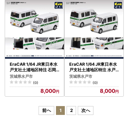
ト 収納 家具 鑑賞 コレクタ
ー_【1434002】
EraCAR 1/64 JR東日本水
EraCAR 1/64 JR東日本水
戸支社土浦地区特注 石岡
戸支社土浦地区特注 水戸
駅 業務用自動車 スズキエ
線下館駅 業務用自動車 ス
茨城県水戸市
茨城県水戸市
ブリイ（現行型）（LM-1
ズキエブリイ（旧型）（L
(0)
(0)
0）
M-9）
8,000
8,000
前へ
1
2
次へ