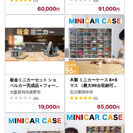
(1)
(0)
60,000
91,000
板金ミニカーセット ショ
木製 ミニカーケース 8×6
ベルカー完成品＋フォーク
マス （最大96台収納可能
リフト組立キット ワーク
） 扉付き ミニカーケース
大阪府河内長野市
石川県羽咋市
ワクワク河内長野
(0)
(1)
19,000
65,000