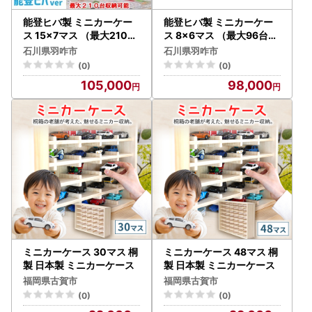
能登ヒバ製 ミニカーケー
能登ヒバ製 ミニカーケー
ス 15×7マス （最大210台
ス 8×6マス （最大96台収
収納可能） 扉無し ミニカ
納可能） 扉無し ミニカー
石川県羽咋市
石川県羽咋市
ーケース
ケース
(0)
(0)
105,000
98,000
ミニカーケース 30マス 桐
ミニカーケース 48マス 桐
製 日本製 ミニカーケース
製 日本製 ミニカーケース
福岡県古賀市
福岡県古賀市
(0)
(0)