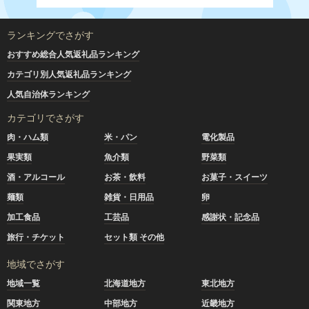
ランキングでさがす
おすすめ総合人気返礼品ランキング
カテゴリ別人気返礼品ランキング
人気自治体ランキング
カテゴリでさがす
肉・ハム類
米・パン
電化製品
果実類
魚介類
野菜類
酒・アルコール
お茶・飲料
お菓子・スイーツ
麺類
雑貨・日用品
卵
加工食品
工芸品
感謝状・記念品
旅行・チケット
セット類 その他
地域でさがす
地域一覧
北海道地方
東北地方
関東地方
中部地方
近畿地方