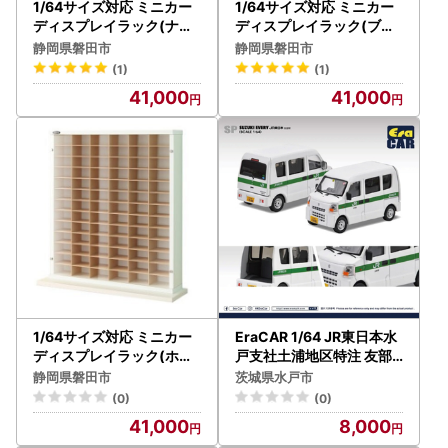
1/64サイズ対応 ミニカー
1/64サイズ対応 ミニカー
ディスプレイラック(ナチ
ディスプレイラック(ブラ
ュラル) MCD-78N_ミニカ
ウン) MCD-78B_ラック
静岡県磐田市
静岡県磐田市
ー ディスプレイラック お
ディスプレイ ミニカー お
(1)
(1)
すすめ_【1434028】
すすめ 送料無料 人気 贈答
41,000
41,000
ギフト プレゼント 家具 専
用_【1434046】
1/64サイズ対応 ミニカー
EraCAR 1/64 JR東日本水
ディスプレイラック(ホワ
戸支社土浦地区特注 友部
イト) MCD-78W_ディス
駅 業務用自動車 スズキエ
静岡県磐田市
茨城県水戸市
プレイ ラック ミニカー 専
ブリイ（旧型）（LM-8）
(0)
(0)
用 趣味 人気 おすすめ 送料
41,000
8,000
無料 贈答 ギフト プレゼン