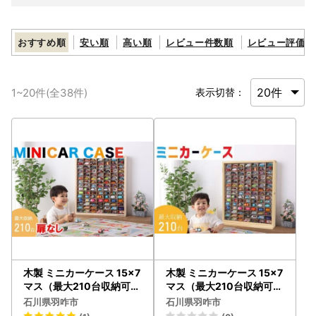
おすすめ順
安い順
高い順
レビュー件数順
レビュー評価順
1
~
20
件(全
38
件)
表示切替：
木製 ミニカーケース 15×7
木製 ミニカーケース 15×7
マス（最大210台収納可能
マス（最大210台収納可能
）扉無し おもちゃ 【 おも
） おもちゃ 収納
石川県羽咋市
石川県羽咋市
ちゃ 】