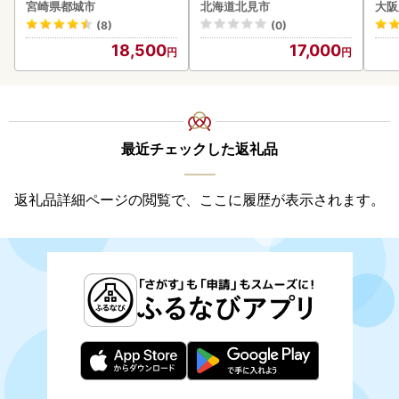
kg-S4A6-CF〕
クラ 魚卵 鮭 サケ さけ 鮭い
宮崎県都城市
北海道北見市
大阪
くら 醤油漬け パック 北海
(8)
(0)
道産 ふるさと納税 秋鮭 )【
18,500
17,000
233-0002】
最近チェックした返礼品
返礼品詳細ページの閲覧で、ここに履歴が表示されます。